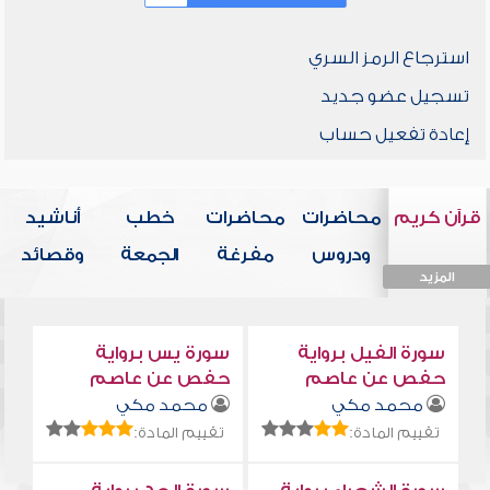
استرجاع الرمز السري
تسجيل عضو جديد
إعادة تفعيل حساب
قرآن كريم
محاضرات
محاضرات
خطب
أناشيد
ودروس
مفرغة
الجمعة
وقصائد
المزيد
المزيد
المزيد
المزيد
المزيد
سورة الفيل برواية
سورة يس برواية
حفص عن عاصم
حفص عن عاصم
محمد مكي
محمد مكي
تقييم المادة:
تقييم المادة: