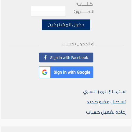
كـلـــمـة
الـمـــــرور:
دخول المشتركين
أو الدخول بحساب
استرجاع الرمز السري
تسجيل عضو جديد
إعادة تفعيل حساب