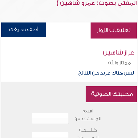
المفتي بصوت: عمرو شاهين )
أضف تعليقك
تعليقات الزوار
عزاز شاهين
ممتاز والله
ليس هناك مزيد من النتائج
مكتبتك الصوتية
اسم
المستخدم:
كـلـــمـة
الـمـــــرور: