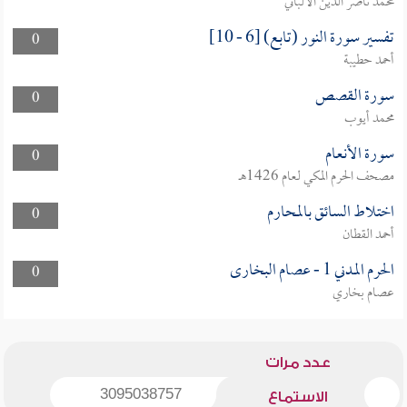
محمد ناصر الدين الألباني
تفسير سورة النور (تابع) [6 - 10]
0
أحمد حطيبة
سورة القصص
0
محمد أيوب
سورة الأنعام
0
مصحف الحرم المكي لعام 1426هـ
اختلاط السائق بالمحارم
0
أحمد القطان
الحرم المدني 1 - عصام البخارى
0
عصام بخاري
عدد مرات
3095038757
الاستماع