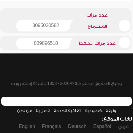
عدد مرات
3095020582
الاستماع
عدد مرات الحفظ
839896518
جميع الحقوق محفوظة © 2026 - 1998 لشبكة إسلام ويب
وثيقة الخصوصية
اتفاقية الخدمة
اتصل بنا
من نحن
لغات الموقع:
عربي
Español
Deutsch
Français
English