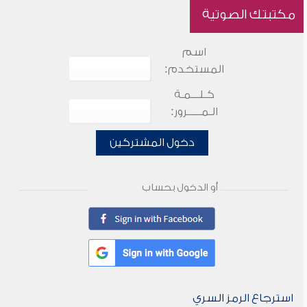
مكتبتك الصوتية
اسم
المستخدم:
كـلـــمـة
الـمـــــرور:
دخول المشتركين
أو الدخول بحساب
استرجاع الرمز السري