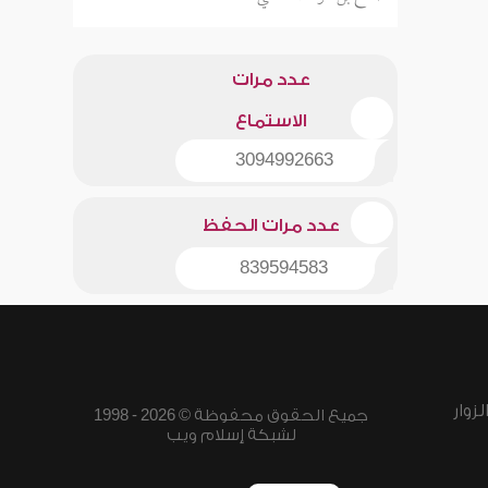
عدد مرات
الاستماع
3094992663
عدد مرات الحفظ
839594583
زوار
جميع الحقوق محفوظة © 2026 - 1998
لشبكة إسلام ويب