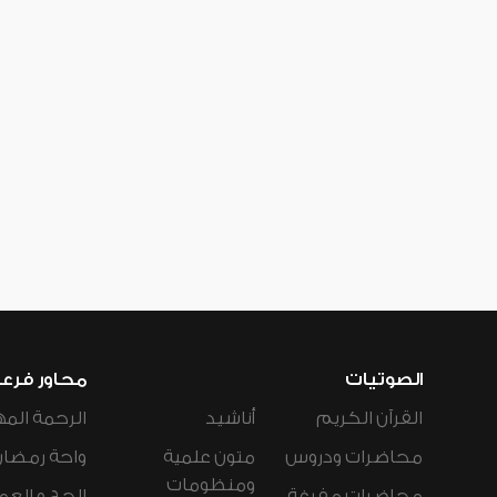
الصوتيات
محاور فرع
القرآن الكريم
أناشيد
الرحمة المه
محاضرات ودروس
متون علمية
واحة رمضان
ومنظومات
محاضرات مفرغة
الحج و العم