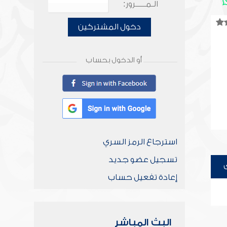
الـمـــــرور:
دخول المشتركين
أو الدخول بحساب
استرجاع الرمز السري
تسجيل عضو جديد
إعادة تفعيل حساب
البث المباشر