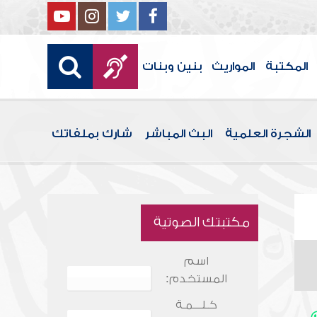
المكتبة
المواريث
بنين وبنات
الشجرة العلمية
البث المباشر
شارك بملفاتك
مكتبتك الصوتية
اسم
المستخدم:
كـلـــمـة