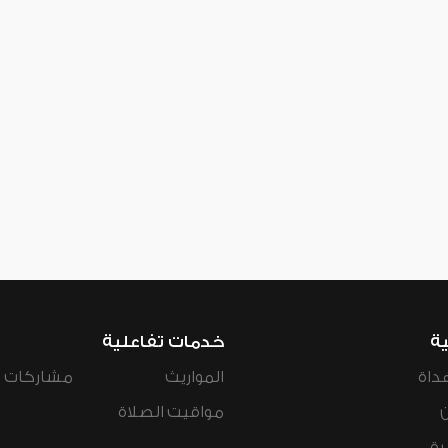
ية
خدمات تفاعلية
داة
المواريث
مشاركات ال
مواقيت الصلاة
رة