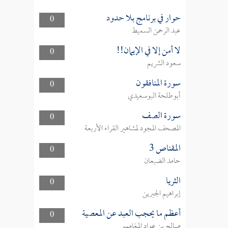
حوار في برنامج بلا حدود
0
عبد الرحمن السميط
لا أمن إلا في الإيمان!!
0
سعود الشريم
سورة المنافقون
0
أبوطلحة البوسعيدي
سورة الصف
0
المصحف المجود لمشاهير القراء الأربعة
المقناص 3
0
حامد الضبعان
الثريا
0
إبراهيم الجبرين
أعظم ما يحجب العبد عن المعصية
0
صالح بن عواد المغامسي