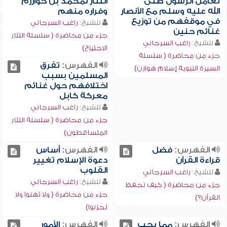
تعامل الرسول صلى
التتار لمحمد بن خوارزم
الله عليه وسلم مع الأنصار
وفراره منهم
في موقفهم من توزيع
للشيخ:
راغب السرجاني
غنائم حنين
جزء من محاضرة ( سلسلة التتار
للشيخ:
راغب السرجاني
الاجتياح)
جزء من محاضرة ( سلسلة
الفهرس:
تفرق
السيرة النبوية إسلام هوازن)
المسلمين بسبب
اختلافهم حول غنائم
معركة كابل
للشيخ:
راغب السرجاني
جزء من محاضرة ( سلسلة التتار
المتساقطون)
الفهرس:
فضل
الفهرس:
أساس
قراءة القرآن
دعوة الإسلام تغيير
القلوب
للشيخ:
راغب السرجاني
للشيخ:
راغب السرجاني
جزء من محاضرة ( كيف تحفظ
جزء من محاضرة ( ولا تهنوا ولا
القرآن؟)
تحزنوا)
الفهرس:
مما يجب
الفهرس:
الأمور