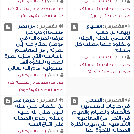
للشيخ:
راغب السرجاني
للشيخ:
راغب السرجاني
جزء من محاضرة ( سلسلة كن
جزء من محاضرة ( سلسلة كن
صحابياً صناعة الرجال)
صحابياً الصحابة والجنة)
الفهرس:
اشتياق
الفهرس:
من نصر
ربيعة بن كعب
مسلماً أو ذب عن
الأسلمي للجنة , الجنة
عرضه نصره الله في
والخلود فيها مطلب كل
موطن يحتاج فيه إلى
مسلم
نصرته , من المفاهيم
الأساسية التي ميزت نظرة
للشيخ:
راغب السرجاني
الصحابة للأخوة أنها
جزء من محاضرة ( سلسلة كن
مسئولية أمام الله تعالى
صحابياً الصحابة والجنة)
للشيخ:
راغب السرجاني
جزء من محاضرة ( سلسلة كن
صحابياً الصحابة والأخوة)
الفهرس:
السعي
الفهرس:
حرص عمر
في حاجات المسلمين
بن الخطاب على سنة
كالجهاد والصيام والقيام
النبي صلى الله عليه
في الأجر , من المفاهيم
وسلم , حرص الصحابة
الأساسية التي ميزت نظرة
على اتباع السنة
الصحابة للأخوة أنها
للشيخ:
راغب السرجاني