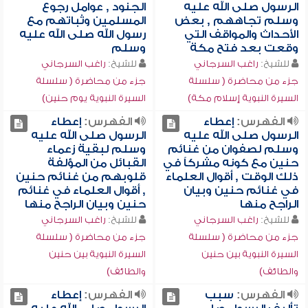
الرسول صلى الله عليه
الجنود , عوامل رجوع
وسلم تجاههم , بعض
المسلمين وثباتهم مع
الأحداث والمواقف التي
رسول الله صلى الله عليه
وقعت بعد فتح مكة
وسلم
للشيخ:
راغب السرجاني
للشيخ:
راغب السرجاني
جزء من محاضرة ( سلسلة
جزء من محاضرة ( سلسلة
السيرة النبوية إسلام مكة)
السيرة النبوية يوم حنين)
الفهرس:
إعطاء
الفهرس:
إعطاء
الرسول صلى الله عليه
الرسول صلى الله عليه
وسلم لصفوان من غنائم
وسلم لبقية زعماء
حنين مع كونه مشركاً في
القبائل من المؤلفة
ذلك الوقت , أقوال العلماء
قلوبهم من غنائم حنين
في غنائم حنين وبيان
, أقوال العلماء في غنائم
الراجح منها
حنين وبيان الراجح منها
للشيخ:
راغب السرجاني
للشيخ:
راغب السرجاني
جزء من محاضرة ( سلسلة
جزء من محاضرة ( سلسلة
السيرة النبوية بين حنين
السيرة النبوية بين حنين
والطائف)
والطائف)
الفهرس:
سبب
الفهرس:
إعطاء