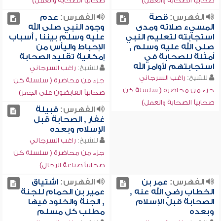
صحابياً الصحابة والعمل)
صحابياً الصحابة والعمل)
الفهرس:
قصة
الفهرس:
عدم
المسيء صلاته ومدى
وجود النبي صلى الله
استجابته لتعليم النبي
عليه وسلم بيننا , أسباب
صلى الله عليه وسلم ,
الإحباط واليأس من
أمثلة للصحابة في
إمكانية تقليد الصحابة
استجابتهم لأوامر الله
للشيخ:
راغب السرجاني
للشيخ:
راغب السرجاني
جزء من محاضرة ( سلسلة كن
جزء من محاضرة ( سلسلة كن
صحابياً القابضون على الجمر)
صحابياً الصحابة والعمل)
الفهرس:
قبيلة
غفار , الصحابة قبل
الإسلام وبعده
للشيخ:
راغب السرجاني
جزء من محاضرة ( سلسلة كن
صحابياً صناعة الرجال)
الفهرس:
عمر بن
الفهرس:
اشتياق
الخطاب رضي الله عنه ,
عمير بن الحمام للجنة
الصحابة قبل الإسلام
, الجنة والخلود فيها
وبعده
مطلب كل مسلم