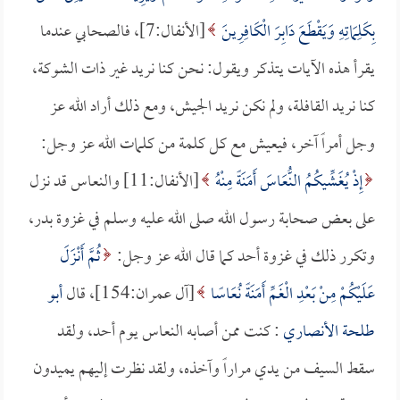
بِكَلِمَاتِهِ وَيَقْطَعَ دَابِرَ الْكَافِرِينَ
[الأنفال:7]، فالصحابي عندما
يقرأ هذه الآيات يتذكر ويقول: نحن كنا نريد غير ذات الشوكة،
كنا نريد القافلة، ولم نكن نريد الجيش، ومع ذلك أراد الله عز
وجل أمراً آخر، فيعيش مع كل كلمة من كلمات الله عز وجل:
إِذْ يُغَشِّيكُمُ النُّعَاسَ أَمَنَةً مِنْهُ
[الأنفال:11] والنعاس قد نزل
على بعض صحابة رسول الله صلى الله عليه وسلم في غزوة بدر،
وتكرر ذلك في غزوة أحد كما قال الله عز وجل:
ثُمَّ أَنْزَلَ
عَلَيْكُمْ مِنْ بَعْدِ الْغَمِّ أَمَنَةً نُعَاسًا
[آل عمران:154]، قال
أبو
طلحة الأنصاري
: كنت ممن أصابه النعاس يوم أحد، ولقد
سقط السيف من يدي مراراً وآخذه، ولقد نظرت إليهم يميدون