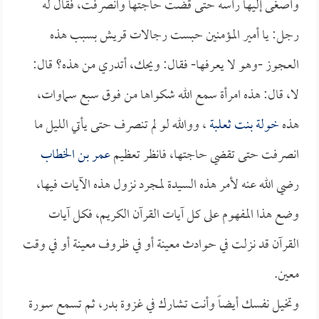
وأصغى إليها رأسه حتى قضت حاجتها وانصرفت، فقال له
رجل: يا أمير المؤمنين حبست رجالات قريش بسبب هذه
العجوز -وهو لا يعرفها- فقال: ويحك، أتدري من هذه؟ قال:
لا، قال: هذه امرأة سمع الله شكواها من فوق سبع سماوات،
هذه
خولة بنت ثعلبة
، ووالله لو لم تنصرف حتى يأتي الليل ما
انصرفت حتى تقضي حاجتها، فانظر تعظيم
عمر بن الخطاب
رضي الله عنه لأمر هذه السيدة لمجرد نزول هذه الآيات فيها،
وضع هذا المفهوم على كل آيات القرآن الكريم، فكل آيات
القرآن قد نزلت في حوادث معينة أو في ظروف معينة أو في وقت
معين.
وتخيل نفسك أيضاً وأنت تشارك في غزوة بدر، ثم تسمع سورة