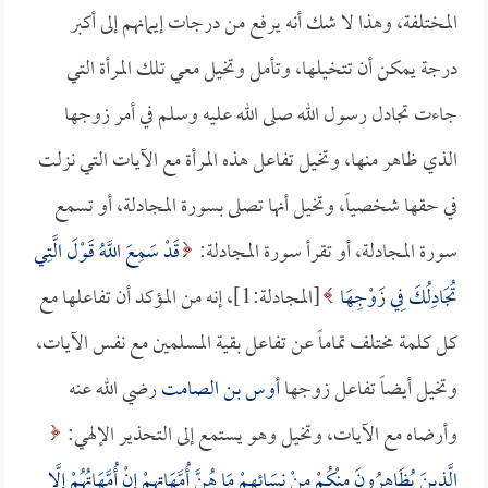
المختلفة، وهذا لا شك أنه يرفع من درجات إيمانهم إلى أكبر
درجة يمكن أن تتخيلها، وتأمل وتخيل معي تلك المرأة التي
جاءت تجادل رسول الله صلى الله عليه وسلم في أمر زوجها
الذي ظاهر منها، وتخيل تفاعل هذه المرأة مع الآيات التي نزلت
في حقها شخصياً، وتخيل أنها تصلى بسورة المجادلة، أو تسمع
سورة المجادلة، أو تقرأ سورة المجادلة:
قَدْ سَمِعَ اللَّهُ قَوْلَ الَّتِي
تُجَادِلُكَ فِي زَوْجِهَا
[المجادلة:1]، إنه من المؤكد أن تفاعلها مع
كل كلمة مختلف تماماً عن تفاعل بقية المسلمين مع نفس الآيات،
وتخيل أيضاً تفاعل زوجها
أوس بن الصامت
رضي الله عنه
وأرضاه مع الآيات، وتخيل وهو يستمع إلى التحذير الإلهي:
الَّذِينَ يُظَاهِرُونَ مِنْكُمْ مِنْ نِسَائِهِمْ مَا هُنَّ أُمَّهَاتِهِمْ إِنْ أُمَّهَاتُهُمْ إِلَّا