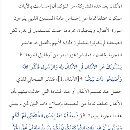
الأنفال بعد هذه المشاركة، من المؤكد أن إحساسك بالآيات
سيكون مختلفاً تماماً عن إحساس عامة المسلمين الذين يقرءون
سورة الأنفال، ويتخيلون مجرد ما حدث للمسلمين في بدر، لكن
الصحابة لم يكونوا يتخيلون ذلك؛ لأنهم بالفعل قد عايشوا
التجربة بكاملها، فعايشوا غزوة بدر من أولها إلى آخرها:
يَسْأَلُونَكَ عَنِ الأَنْفَالِ قُلِ الأَنْفَالُ لِلَّهِ وَالرَّسُولِ فَاتَّقُوا اللَّهَ
وَأَصْلِحُوا ذَاتَ بَيْنِكُمْ
[الأنفال:1]، فتذكر الصحابي للذي
حصل عند تقسيم الأنفال أو عند المشادة التي حدثت بينهم بأمر
الأنفال مختلف تماماً عن النصيحة بإصلاح ذات البين لمن لم يعش
هذه التجربة بعينها:
وَإِذْ يَعِدُكُمُ اللَّهُ إِحْدَى الطَّائِفَتَيْنِ أَنَّهَا لَكُمْ
وَتَوَدُّونَ أَنَّ غَيْرَ ذَاتِ الشَّوْكَةِ تَكُونُ لَكُمْ وَيُرِيدُ اللَّهُ أَنْ يُحِقَّ الْحَقَّ