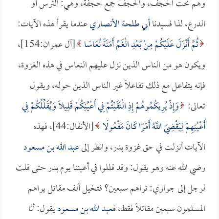
وهم تحت الحجف، والحجف جمع حجفة، وهي: الترس أو
الدرع، لذا فسيدنا
أبي طلحة الأنصاري
عندما يقرأ هذه الآيات:
ثُمَّ أَنْزَلَ عَلَيْكُمْ مِنْ بَعْدِ الْغَمِّ أَمَنَةً نُعَاسًا
[آل عمران:154]،
ويكون هو من الناس الذين نزل عليهم النعاس في هذه الغزوة،
فإنه يتفاعل مع ذلك تفاعلاً غير الناس الذين حوله، ويقول
تعالى:
وَإِذْ يُرِيكُمُوهُمْ إِذِ الْتَقَيْتُمْ فِي أَعْيُنِكُمْ قَلِيلًا وَيُقَلِّلُكُمْ فِي
أَعْيُنِهِمْ لِيَقْضِيَ اللَّهُ أَمْرًا كَانَ مَفْعُولًا
[الأنفال:44]، فهذه
الآيات أنزلت في حق غزوة بدر، وانظر إلى
عبد الله بن مسعود
رضي الله عنه وهو يقول: وقد قللوا في أعيننا يوم بدر حتى قلت
لرجل إلى جواري: تراهم سبعين؟ فتخيل ألف مقاتل يراهم
المسلمون سبعين مقاتلاً فقط، فـ
عبد الله بن مسعود
يقول: أنا