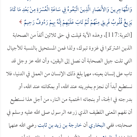
وَالْمُهَاجِرِينَ وَالأَنصَارِ الَّذِينَ اتَّبَعُوهُ فِي سَاعَةِ الْعُسْرَةِ مِنْ بَعْدِ مَا كَادَ
يَزِيغُ قُلُوبُ فَرِيقٍ مِنْهُمْ ثُمَّ تَابَ عَلَيْهِمْ إِنَّهُ بِهِمْ رَءُوفٌ رَحِيمٌ
[التوبة:117]، وهذه الآية قيلت في حق ثلاثين ألفاً من الصحابة
الذين اشتركوا في غزوة تبوك، ولذا فمن المستحيل بالنسبة للأجيال
التي تلت جيل الصحابة أن نصل إلى اليقين، وأن الله عز وجل قد
تاب على إنسان بعينه، مهما بلغ ذلك الإنسان من العمل في الدنيا، فلا
نستطيع أبداً أن نجزم بخيريته عند الله، أو بمكانته عند الله، أو
بدرجته في الجنة، أو بنجاته الحتمية من النار، من أجل هذا نستطيع
أن نفهم المعنى اللطيف الذي زرعه الرسول صلى الله عليه وسلم في
صحابته، ففي
البخاري
أن
خارجة بن زيد بن ثابت
رضي الله عنهما