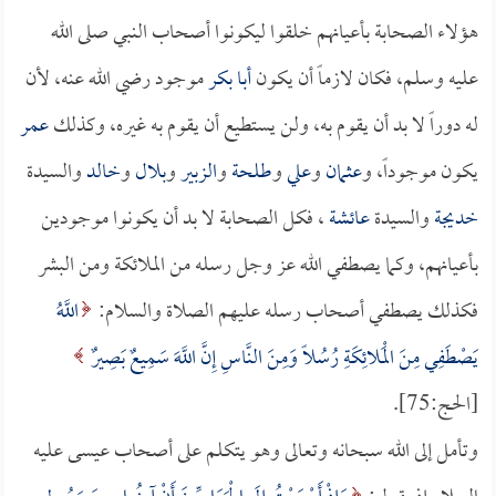
هؤلاء الصحابة بأعيانهم خلقوا ليكونوا أصحاب النبي صلى الله
عليه وسلم، فكان لازماً أن يكون
أبا بكر
موجود رضي الله عنه، لأن
له دوراً لا بد أن يقوم به، ولن يستطيع أن يقوم به غيره، وكذلك
عمر
يكون موجوداً، و
عثمان
و
علي
و
طلحة
و
الزبير
و
بلال
و
خالد
والسيدة
خديجة
والسيدة
عائشة
، فكل الصحابة لا بد أن يكونوا موجودين
بأعيانهم، وكما يصطفي الله عز وجل رسله من الملائكة ومن البشر
فكذلك يصطفي أصحاب رسله عليهم الصلاة والسلام:
اللَّهُ
يَصْطَفِي مِنَ الْمَلائِكَةِ رُسُلًا وَمِنَ النَّاسِ إِنَّ اللَّهَ سَمِيعٌ بَصِيرٌ
[الحج:75].
وتأمل إلى الله سبحانه وتعالى وهو يتكلم على أصحاب عيسى عليه