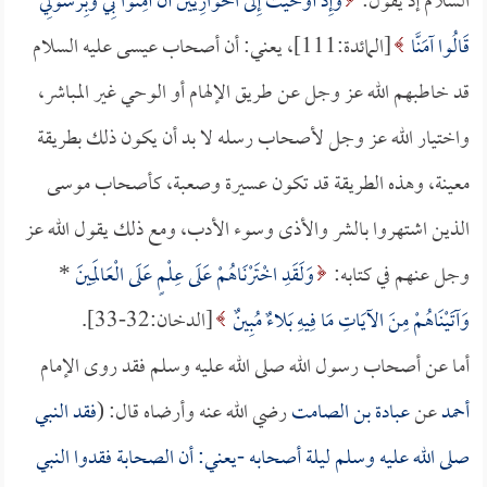
السلام إذ يقول:
وَإِذْ أَوْحَيْتُ إِلَى الْحَوَارِيِّينَ أَنْ آمِنُوا بِي وَبِرَسُولِي
قَالُوا آمَنَّا
[المائدة:111]، يعني: أن أصحاب عيسى عليه السلام
قد خاطبهم الله عز وجل عن طريق الإلهام أو الوحي غير المباشر،
واختيار الله عز وجل لأصحاب رسله لا بد أن يكون ذلك بطريقة
معينة، وهذه الطريقة قد تكون عسيرة وصعبة، كأصحاب موسى
الذين اشتهروا بالشر والأذى وسوء الأدب، ومع ذلك يقول الله عز
وجل عنهم في كتابه:
وَلَقَدِ اخْتَرْنَاهُمْ عَلَى عِلْمٍ عَلَى الْعَالَمِينَ
*
وَآتَيْنَاهُمْ مِنَ الآيَاتِ مَا فِيهِ بَلاءٌ مُبِينٌ
[الدخان:32-33].
أما عن أصحاب رسول الله صلى الله عليه وسلم فقد روى الإمام
أحمد
عن
عبادة بن الصامت
رضي الله عنه وأرضاه قال: (
فقد النبي
صلى الله عليه وسلم ليلة أصحابه -يعني: أن الصحابة فقدوا النبي