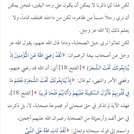
لكن هذا كما ذكرنا لا يمكن أن يكون على وجه اليقين، فنحن يمكن
أن نرى رجلاً حسناً من ظاهره، لكن من داخله مختلف تماماً، ولا
يعلم ذلك إلا الله عز وجل.
لكن تعالوا نرى جيل الصحابة، وماذا قال الله عنهم، يقول الله عز
وجل عن أصحاب بيعة الرضوان:
لَقَدْ رَضِيَ اللَّهُ عَنِ الْمُؤْمِنِينَ إِذْ
يُبَايِعُونَكَ تَحْتَ الشَّجَرَةِ
[الفتح:18] أي: أن الله قد رضي عنهم،
وقضي الأمر وانتهى، ثم قال:
إِذْ يُبَايِعُونَكَ تَحْتَ الشَّجَرَةِ فَعَلِمَ مَا
فِي قُلُوبِهِمْ فَأَنْزَلَ السَّكِينَةَ عَلَيْهِمْ وَأَثَابَهُمْ فَتْحًا قَرِيبًا
[الفتح:18]،
فهذه الآية لم تذكر في حق صحابي أو مجموعة صحابة، لا، بل ذكرت
في حق ألف وأربعمائة من الصحابة رضوان الله عليهم أجمعين،
واسمع إلى قوله سبحانه وتعالى:
لَقَدْ تَابَ اللَّهُ عَلَى النَّبِيِّ