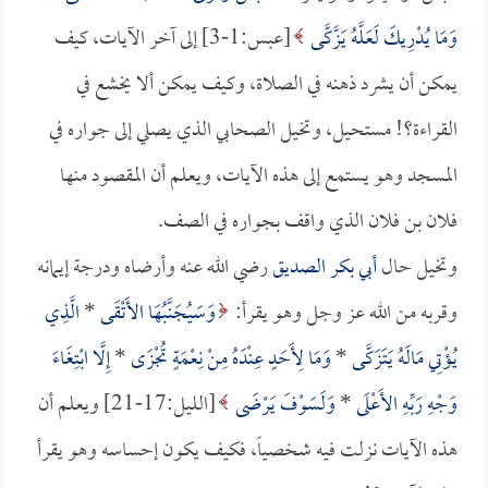
وَمَا يُدْرِيكَ لَعَلَّهُ يَزَّكَّى
[عبس:1-3] إلى آخر الآيات، كيف
يمكن أن يشرد ذهنه في الصلاة، وكيف يمكن ألا يخشع في
القراءة؟! مستحيل، وتخيل الصحابي الذي يصلي إلى جواره في
المسجد وهو يستمع إلى هذه الآيات، ويعلم أن المقصود منها
فلان بن فلان الذي واقف بجواره في الصف.
وتخيل حال
أبي بكر الصديق
رضي الله عنه وأرضاه ودرجة إيمانه
وقربه من الله عز وجل وهو يقرأ:
وَسَيُجَنَّبُهَا الأَتْقَى
*
الَّذِي
يُؤْتِي مَالَهُ يَتَزَكَّى
*
وَمَا لِأَحَدٍ عِنْدَهُ مِنْ نِعْمَةٍ تُجْزَى
*
إِلَّا ابْتِغَاءَ
وَجْهِ رَبِّهِ الأَعْلَى
*
وَلَسَوْفَ يَرْضَى
[الليل:17-21] ويعلم أن
هذه الآيات نزلت فيه شخصياً، فكيف يكون إحساسه وهو يقرأ