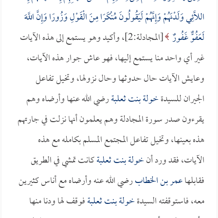
اللَّائِي وَلَدْنَهُمْ وَإِنَّهُمْ لَيَقُولُونَ مُنْكَرًا مِنَ الْقَوْلِ وَزُورًا وَإِنَّ اللَّهَ
لَعَفُوٌّ غَفُورٌ
[المجادلة:2]، وأكيد وهو يستمع إلى هذه الآيات
غير أي واحد منا يستمع إليها، فهو عاش جوار هذه الآيات،
وعايش الآيات حال حدوثها وحال نزولها، وتخيل تفاعل
الجيران للسيدة
خولة بنت ثعلبة
رضي الله عنها وأرضاه وهم
يقرءون صدر سورة المجادلة وهم يعلمون أنها نزلت في جارتهم
هذه بعينها، وتخيل تفاعل المجتمع المسلم بكامله مع هذه
الآيات، فقد ورد أن
خولة بنت ثعلبة
كانت تمشي في الطريق
فقابلها
عمر بن الخطاب
رضي الله عنه وأرضاه مع أناس كثيرين
معه، فاستوقفته السيدة
خولة بنت ثعلبة
فوقف لها ودنا منها