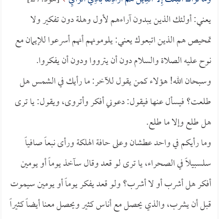
يعني: أولئك الذين يبدون آراءهم لأول وهلة دون تفكير ولا
تمحيص هم الذين اتبعوك يعني: يلومونهم أنهم أسرعوا للإيمان مع
نوح عليه الصلاة والسلام دون أن يترووا ودون أن يفكروا.
وسبحان الله! هؤلاء كمن يقول للآخر: ما رأيك في الشمس هل
طلعت؟ فيسأل عنها فيقول: دعوني أفكر وأتروى، ويقول: يا ترى
هل طلع وإلا ما طلع.
وما رأيكم في واحد عطشان وعلى حافة الهلكة ورأى نبعاً صافياً
سلسبيلاً في الصحراء، يا ترى لو قعد وقال سآخذ يوماً أو يومين
أفكر هل أشرب أو لا أشرب؟ ولو قعد يفكر يوماً أو يومين سيموت
قبل أن يشرب، والذي يحصل مع أناس كثير ويحصل معنا أيضاً كثيراً