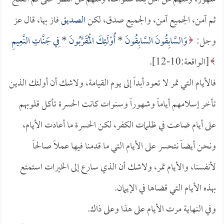
ثم آمن، الجميع آمن، والجميع صدق، لكن
الصديق
فاز بها، قال عز
وجل:
وَالسَّابِقُونَ السَّابِقُونَ
*
أُوْلَئِكَ الْمُقَرَّبُونَ
*
فِي جَنَّاتِ النَّعِيمِ
[الواقعة:10-12].
فالأيام التي تمر لا تعود أبداً إلى يوم القيامة، ولاشك أن أولئك الذين
تأخر إسلامهم أياماً وشهوراً وسنوات كانت الحسرة تأكل قلوبهم
على أيام ضاعت في ظلمات الكفر، لكن الحسرة ما أعادت الأيام،
ونحن أيضاً نتحسر على الأيام التي ما قدمنا فيها عملاً صالحاً
لأنفسنا، والأيام تمر، ولاشك أن الذي سارع إلى الخيرات استمتع
بهذه الأيام التي قضاها في الإيمان.
وفي النهاية مرت الأيام على هذا وعلى ذاك.