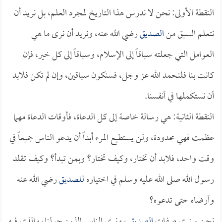
النقطة الأولى: نحن لا ندرس هذا التاريخ لمجرد العلم، بل نريد أن
نتعلم السبق من
الصديق
رضي الله عنه، ونريد أن نرى ما هي
العوامل التي جعلته سباقاً إلى الإسلام، وسباقاً إلى كل خير، فإن
كانت بنا فلنحمد الله عز وجل، فسنكون سباقين، وإن لم تكن فلابد
أن نستكملها في أنفسنا.
النقطة الثانية: هي رسالة خاصة إلى كل الدعاة، فأوقات الدعاة مهما
عظمت فهي محدودة، ولن يستطيع المرء أبداً أن يدعو الناس جميعاً في
وقت واحد، فلابد أن تختار، وكيف تختار؟ وبمن تبدأ؟ وكيف تقلد
رسول الله صلى الله عليه وسلم في اختياره
للصديق
رضي الله عنه
وأرضاه حتى تدعوه؟
نحن سنرى صفات
الصديق
، ونرى الناس الذين حولنا، والذي فيه