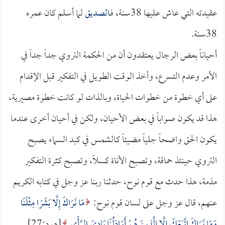
عقيدته التي عاش عليها 38سنة، فـ
الصديق
لما أسلم كان عمره
38سنة.
أحياناً بعض الرجال يعتقدون أن من الحكمة التروي جداً جداً في
الأمر وعدم التسرع، وأخذ الوقت الطويل في التفكير قبل الإقدام
على أي خطوة من خطوات الحياة، وبالذات لو كانت خطوة مصيرية،
هذا قد يكون صواباً في بعض الأحيان، ولكن في أحيان أخرى عندما
يكون الحق واضحاً جلياً مضيئاً كالشمس في كبد السماء يصبح
التروي حينئذ حماقة، وتصبح الأناة كسلاً، وتصبح كثرة التفكير
مذمة، هذا حدث مع قوم نوح، حدثنا ربنا عز وجل في كتابه الكريم
عنهم، قال عز وجل على لسان قوم نوح:
مَا نَرَاكَ إِلَّا بَشَرًا مِثْلَنَا
وَمَا نَرَاكَ اتَّبَعَكَ إِلَّا الَّذِينَ هُمْ أَرَاذِلُنَا بَادِيَ الرَّأْيِ
[هود:27]