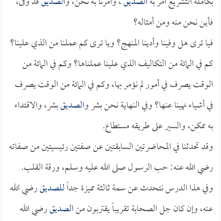
بكامله التشريع أمر به
الصديق
، وأمرنا به نحن، و
الصديق
قد وفى،
فأين نحن منه ومن أمثاله؟
فيا ترى هل وفينا وأدينا المنهج؟ ويا ترى كم عملنا من الذي علينا؟
كم في المائة من التكاليف الذي علينا عملناها؟ وكم في المائة من
الوقت يصرف في أمور لم نؤمر بها، وكم في المائة من الوقت يصرف
في أشياء نهينا عنها؟ وفي النهاية نحن بشر و
الصديق
بشر، والاقتداء
به ممكن، والسير على طريقه مستطاع.
وقد تحدثنا في المحاضرتين السابقتين عن صفتين رئيسيتين من صفاته
رضي الله عنه: حب الرسول صلى الله عليه وسلم، ورقة القلب.
وفي هذا الدرس نتحدث عن سمة ثالثة مميزة جداً
للصديق
رضي الله
عنه، وإن كان جل الصحابة تقريباً يقتربون من
الصديق
رضي الله