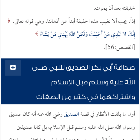
خليفته بعد أن يموت.
إذاً: يجب ألا تغيب هذه الحقيقة أبداً عن أذهاننا، وهي قوله تعالى:
إِنَّكَ لا تَهْدِي مَنْ أَحْبَبْتَ وَلَكِنَّ اللَّهَ يَهْدِي مَنْ يَشَاءُ
[القصص:56].
صداقة أبي بكر الصديق للنبي صلى
الله عليه وسلم قبل الإسلام
واشتراكهما في كثير من الصفات
أول ما يلفت الأنظار في قصة
الصديق
رضي الله عنه أنه كان صديق
رسول الله صلى الله عليه وسلم قبل الإسلام، بل كانا صديقين