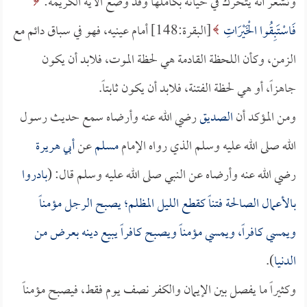
وتشعر أنه يتحرك في حياته بكاملها وقد وضع الآية الكريمة:
فَاسْتَبِقُوا الْخَيْرَاتِ
[البقرة:148] أمام عينيه، فهو في سباق دائم مع
الزمن، وكأن اللحظة القادمة هي لحظة الموت، فلابد أن يكون
جاهزاً، أو هي لحظة الفتنة، فلابد أن يكون ثابتاً.
ومن المؤكد أن
الصديق
رضي الله عنه وأرضاه سمع حديث رسول
الله صلى الله عليه وسلم الذي رواه الإمام
مسلم
عن
أبي هريرة
رضي الله عنه وأرضاه عن النبي صلى الله عليه وسلم قال: (
بادروا
بالأعمال الصالحة فتناً كقطع الليل المظلم؛ يصبح الرجل مؤمناً
ويمسي كافراً، ويمسي مؤمناً ويصبح كافراً يبيع دينه بعرض من
الدنيا
).
وكثيراً ما يفصل بين الإيمان والكفر نصف يوم فقط، فيصبح مؤمناً