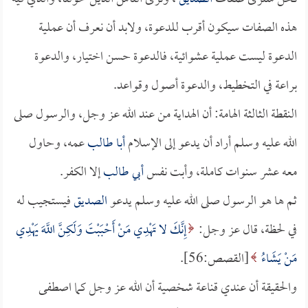
هذه الصفات سيكون أقرب للدعوة، ولابد أن نعرف أن عملية
الدعوة ليست عملية عشوائية، فالدعوة حسن اختيار، والدعوة
براعة في التخطيط، والدعوة أصول وقواعد.
النقطة الثالثة الهامة: أن الهداية من عند الله عز وجل، والرسول صلى
الله عليه وسلم أراد أن يدعو إلى الإسلام
أبا طالب
عمه، وحاول
معه عشر سنوات كاملة، وأبت نفس
أبي طالب
إلا الكفر.
ثم ها هو الرسول صلى الله عليه وسلم يدعو
الصديق
فيستجيب له
في لحظة، قال عز وجل:
إِنَّكَ لا تَهْدِي مَنْ أَحْبَبْتَ وَلَكِنَّ اللَّهَ يَهْدِي
مَنْ يَشَاءُ
[القصص:56].
والحقيقة أن عندي قناعة شخصية أن الله عز وجل كما اصطفى