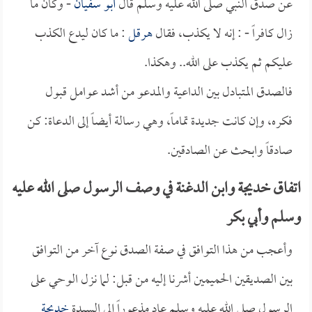
عن صدق النبي صلى الله عليه وسلم قال
أبو سفيان
- وكان ما
زال كافراً - : إنه لا يكذب، فقال
هرقل
: ما كان ليدع الكذب
عليكم ثم يكذب على الله.. وهكذا.
فالصدق المتبادل بين الداعية والمدعو من أشد عوامل قبول
فكره، وإن كانت جديدة تماماً، وهي رسالة أيضاً إلى الدعاة: كن
صادقاً وابحث عن الصادقين.
اتفاق خديجة وابن الدغنة في وصف الرسول صلى الله عليه
وسلم وأبي بكر
وأعجب من هذا التوافق في صفة الصدق نوع آخر من التوافق
بين الصديقين الحميمين أشرنا إليه من قبل: لما نزل الوحي على
الرسول صلى الله عليه وسلم عاد مذعوراً إلى السيدة
خديجة