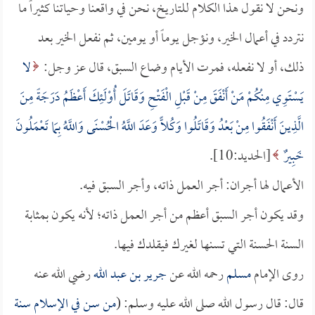
ونحن لا نقول هذا الكلام للتاريخ، نحن في واقعنا وحياتنا كثيراً ما
نتردد في أعمال الخير، ونؤجل يوماً أو يومين، ثم نفعل الخير بعد
ذلك، أو لا نفعله، فمرت الأيام وضاع السبق، قال عز وجل:
لا
يَسْتَوِي مِنْكُمْ مَنْ أَنْفَقَ مِنْ قَبْلِ الْفَتْحِ وَقَاتَلَ أُوْلَئِكَ أَعْظَمُ دَرَجَةً مِنَ
الَّذِينَ أَنْفَقُوا مِنْ بَعْدُ وَقَاتَلُوا وَكُلًّا وَعَدَ اللَّهُ الْحُسْنَى وَاللَّهُ بِمَا تَعْمَلُونَ
خَبِيرٌ
[الحديد:10].
الأعمال لها أجران: أجر العمل ذاته، وأجر السبق فيه.
وقد يكون أجر السبق أعظم من أجر العمل ذاته؛ لأنه يكون بمثابة
السنة الحسنة التي تسنها لغيرك فيقلدك فيها.
روى الإمام
مسلم
رحمه الله عن
جرير بن عبد الله
رضي الله عنه
قال: قال رسول الله صلى الله عليه وسلم: (
من سن في الإسلام سنة