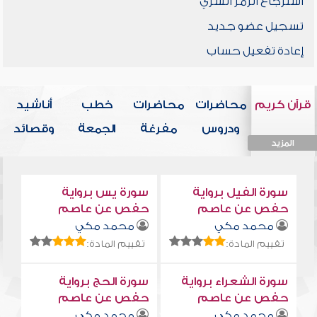
استرجاع الرمز السري
تسجيل عضو جديد
إعادة تفعيل حساب
قرآن كريم
محاضرات
محاضرات
خطب
أناشيد
ودروس
مفرغة
الجمعة
وقصائد
المزيد
المزيد
المزيد
المزيد
المزيد
سورة الفيل برواية
سورة يس برواية
حفص عن عاصم
حفص عن عاصم
محمد مكي
محمد مكي
تقييم المادة:
تقييم المادة:
سورة الشعراء برواية
سورة الحج برواية
حفص عن عاصم
حفص عن عاصم
محمد مكي
محمد مكي