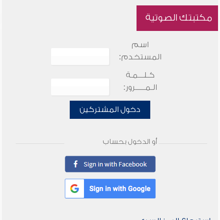
مكتبتك الصوتية
اسم
المستخدم:
كـلـــمـة
الـمـــــرور:
دخول المشتركين
أو الدخول بحساب