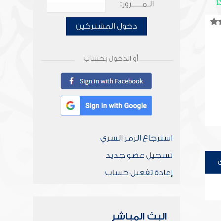
الـمـــــرور:
دخول المشتركين
أو الدخول بحساب
استرجاع الرمز السري
تسجيل عضو جديد
إعادة تفعيل حساب
البث المباشر