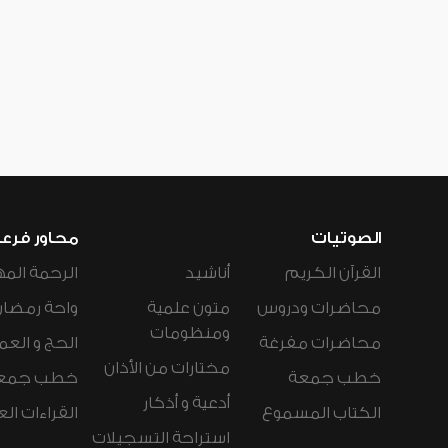
الصوتيات
محاور فرع
القرآن الكريم
أناشيد
الرحمة المه
محاضرات ودروس
متون علمية
واحة رمضان
ومنظومات
محاضرات مفرغة
الحج و العم
مختارات من الأذان
خطب جمعة
خطب جمع
أدعية و أذكار
الكتاب المسموع
القراءات ال
استراحة التسجيلات