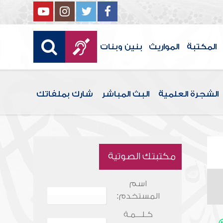
المكتبة
المواريث
بنين وبنات
الشجرة العلمية
البث المباشر
شارك بملفاتك
مكتبتك الصوتية
اسم
المستخدم:
كـلـــمـة