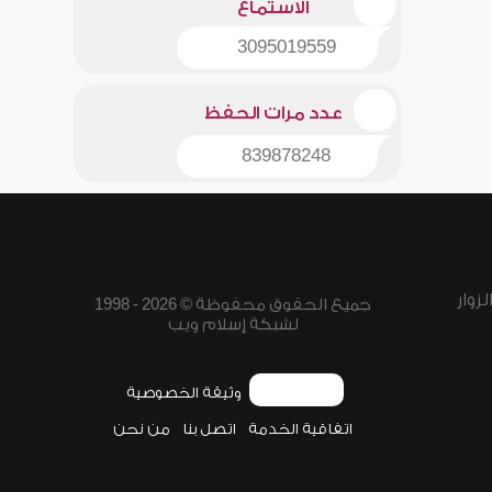
الاستماع
3095019559
عدد مرات الحفظ
839878248
زوار
جميع الحقوق محفوظة © 2026 - 1998
لشبكة إسلام ويب
وثيقة الخصوصية
اتفاقية الخدمة
اتصل بنا
من نحن