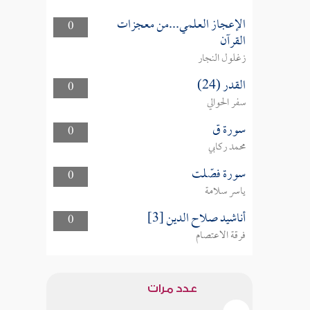
الإعجاز العلمي...من معجزات
0
القرآن
زغلول النجار
القدر (24)
0
سفر الحوالي
سورة ق
0
محمد ركابي
سورة فصّلت
0
ياسر سلامة
أناشيد صلاح الدين [3]
0
فرقة الاعتصام
عدد مرات