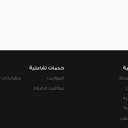
ية
خدمات تفاعلية
داة
المواريث
مشاركات ال
مواقيت الصلاة
رة
ة
عشر