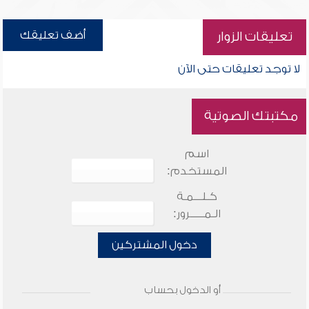
أضف تعليقك
تعليقات الزوار
لا توجد تعليقات حتى الآن
مكتبتك الصوتية
اسم
المستخدم:
كـلـــمـة
الـمـــــرور:
دخول المشتركين
أو الدخول بحساب