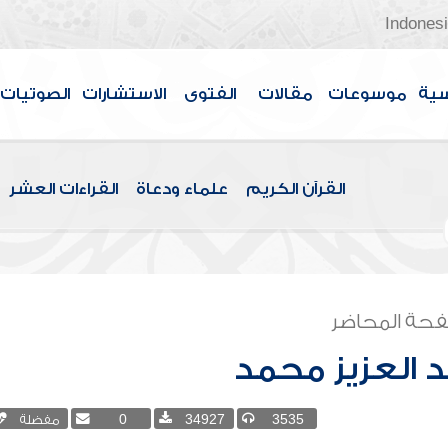
Indones
سية
موسوعات
مقالات
الفتوى
الاستشارات
الصوتيات
القرآن الكريم
علماء ودعاة
القراءات العشر
حة المحاضر
 العزيز محمد
3535
34927
0
مفضلة