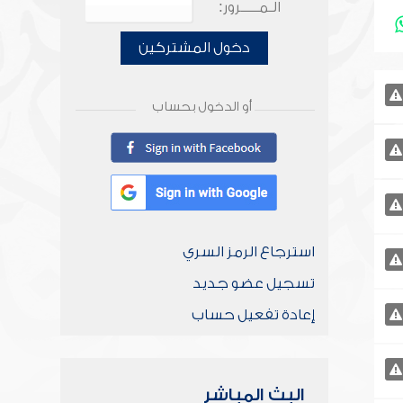
الـمـــــرور:
دخول المشتركين
أو الدخول بحساب
استرجاع الرمز السري
تسجيل عضو جديد
إعادة تفعيل حساب
البث المباشر