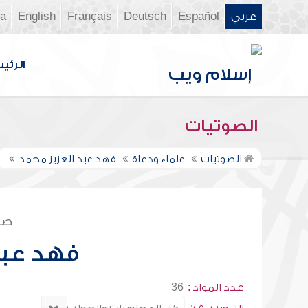
عربي
Español
Deutsch
Français
English
ia
الرئي
الصوتيات
الصوتيات
علماء ودعاة
فهد عبد العزيز محمد
صف
فهد عبد
عدد المواد :
36