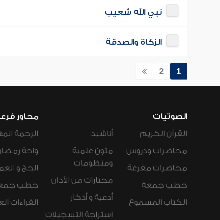
نبي الله شعيب
الزكاة والصدقة
2
1
الصوتيات
محاور فرع
القرآن الكريم
أناشيد
الرحمة المه
محاضرات ودروس
متون علمية
واحة رمضان
ومنظومات
محاضرات مفرغة
الحج و العم
مختارات من الأذان
خطب جمعة
خطب جمع
أدعية و أذكار
الكتاب المسموع
القراءات ال
استراحة التسجيلات