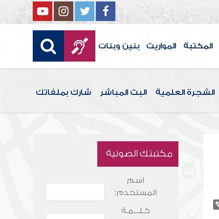
المكتبة
المواريث
بنين وبنات
الشجرة العلمية
البث المباشر
شارك بملفاتك
مكتبتك الصوتية
اسم
المستخدم:
كـلـــمـة