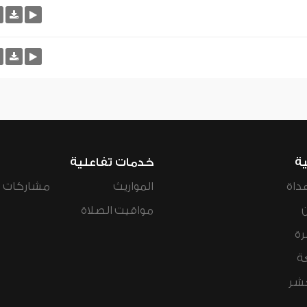
ية
خدمات تفاعلية
داة
المواريث
مشاركات ال
مواقيت الصلاة
رة
ة
عشر