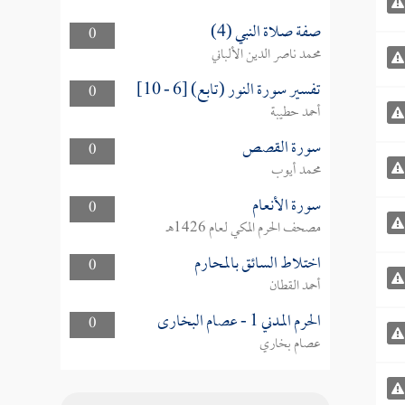
صفة صلاة النبي (4)
0
محمد ناصر الدين الألباني
تفسير سورة النور (تابع) [6 - 10]
0
أحمد حطيبة
سورة القصص
0
محمد أيوب
سورة الأنعام
0
مصحف الحرم المكي لعام 1426هـ
اختلاط السائق بالمحارم
0
أحمد القطان
الحرم المدني 1 - عصام البخارى
0
عصام بخاري