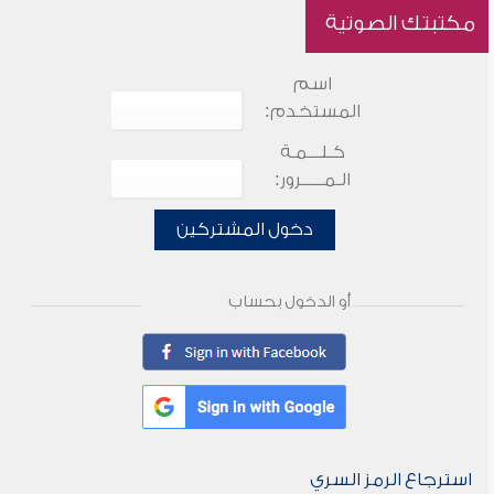
مكتبتك الصوتية
اسم
المستخدم:
كـلـــمـة
الـمـــــرور:
دخول المشتركين
أو الدخول بحساب
استرجاع الرمز السري