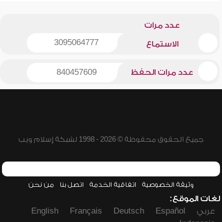
عدد مرات
3095064777
الاستماع
عدد مرات الحفظ
840457609
جميع الحقوق محفوظة © 2026 - 1998 لشبكة إسلام ويب
وثيقة الخصوصية
اتفاقية الخدمة
اتصل بنا
من نحن
لغات الموقع:
عربي
Español
Deutsch
Français
English