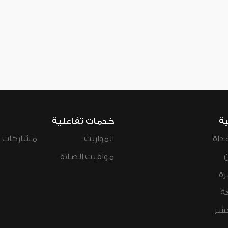
ية
خدمات تفاعلية
داة
المواريث
مشاركات ال
مواقيت الصلاة
رة
ة
عشر