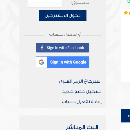
الـمـــــرور:
دخول المشتركين
أو الدخول بحساب
استرجاع الرمز السري
تسجيل عضو جديد
إعادة تفعيل حساب
البث المباشر