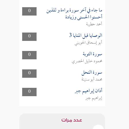
ما جاء في آخر سورة براءة و للذين
0
أحسنوا الحسنى وزيادة
أحمد حطيبة
الوصايا قبل المنايا 3
0
أبو إسحاق الحويني
سورة التوبة
0
محمود خليل الحصري
سورة النحل
0
محمد أبو سنينة
أذان إبراهيم جبر
0
إبراهيم جبر
عدد مرات