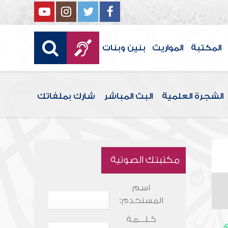
المكتبة
المواريث
بنين وبنات
الشجرة العلمية
البث المباشر
شارك بملفاتك
مكتبتك الصوتية
اسم
المستخدم:
كـلـــمـة