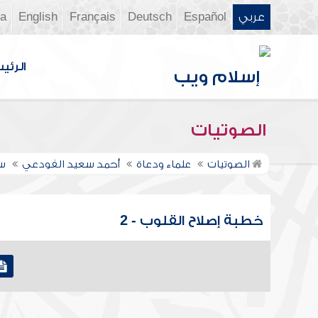
عربي
Español
Deutsch
Français
English
ia
الرئي
الصوتيات
الصوتيات
علماء ودعاة
أحمد سعيد الفودعي
س
خطبة إصلاح القلوب - 2