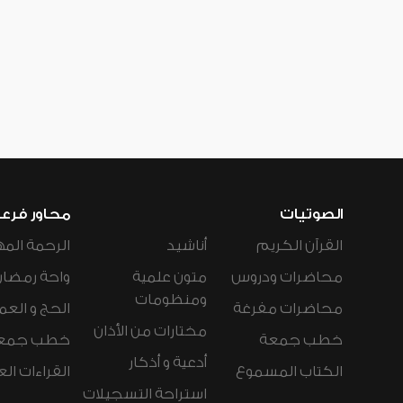
الصوتيات
محاور فرع
القرآن الكريم
أناشيد
الرحمة المه
محاضرات ودروس
متون علمية
واحة رمضان
ومنظومات
محاضرات مفرغة
الحج و العم
مختارات من الأذان
خطب جمعة
خطب جمع
أدعية و أذكار
الكتاب المسموع
القراءات ال
استراحة التسجيلات