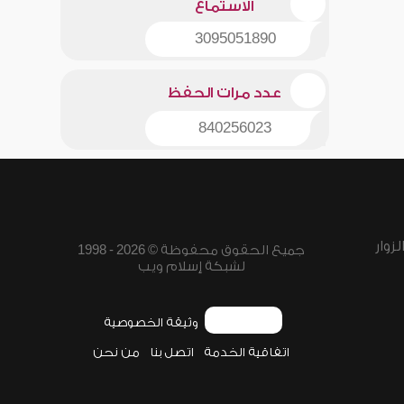
الاستماع
3095051890
عدد مرات الحفظ
840256023
زوار
جميع الحقوق محفوظة © 2026 - 1998
لشبكة إسلام ويب
وثيقة الخصوصية
اتفاقية الخدمة
اتصل بنا
من نحن