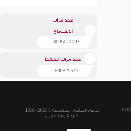
عدد مرات
الاستماع
3095014097
عدد مرات الحفظ
839825541
زوار
جميع الحقوق محفوظة © 2026 - 1998
لشبكة إسلام ويب