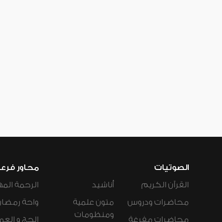
الصوتيات
محاور فرع
القرآن الكريم
أناشيد
الرحمة المه
محاضرات ودروس
متون علمية
واحة رمضان
ومنظومات
محاضرات مفرغة
الحج و العم