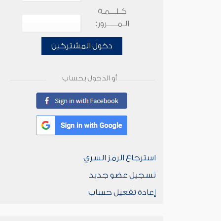
كـلـــمـة
الـمـــــرور:
دخول المشتركين
أو الدخول بحساب
استرجاع الرمز السري
تسجيل عضو جديد
إعادة تفعيل حساب