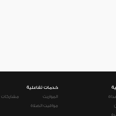
ية
خدمات تفاعلية
داة
المواريث
مشاركات ال
مواقيت الصلاة
رة