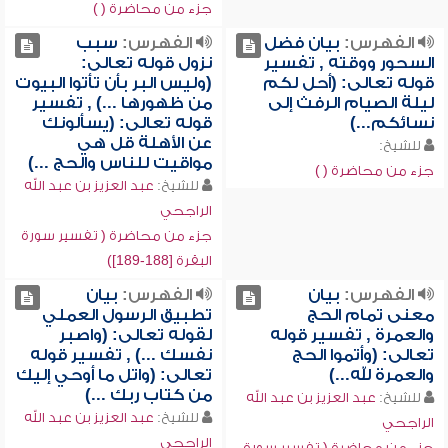
جزء من محاضرة ( )
الفهرس:
بيان فضل
الفهرس:
سبب
السحور ووقته , تفسير
نزول قوله تعالى:
قوله تعالى: (أحل لكم
(وليس البر بأن تأتوا البيوت
ليلة الصيام الرفث إلى
من ظهورها ...) , تفسير
نسائكم...)
قوله تعالى: (يسألونك
عن الأهلة قل هي
للشيخ:
مواقيت للناس والحج ...)
جزء من محاضرة ( )
للشيخ:
عبد العزيز بن عبد الله
الراجحي
جزء من محاضرة ( تفسير سورة
البقرة [188-189])
الفهرس:
بيان
الفهرس:
بيان
معنى تمام الحج
تطبيق الرسول العملي
والعمرة , تفسير قوله
لقوله تعالى: (واصبر
تعالى: (وأتموا الحج
نفسك ...) , تفسير قوله
والعمرة لله...)
تعالى: (واتل ما أوحي إليك
من كتاب ربك ...)
للشيخ:
عبد العزيز بن عبد الله
للشيخ:
عبد العزيز بن عبد الله
الراجحي
الراجحي
جزء من محاضرة ( تفسير سورة