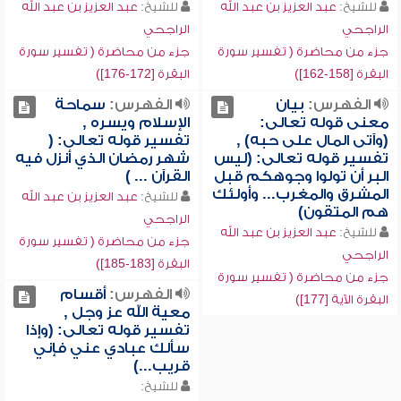
للشيخ:
عبد العزيز بن عبد الله
للشيخ:
عبد العزيز بن عبد الله
الراجحي
الراجحي
جزء من محاضرة ( تفسير سورة
جزء من محاضرة ( تفسير سورة
البقرة [158-162])
البقرة [172-176])
الفهرس:
بيان
الفهرس:
سماحة
معنى قوله تعالى:
الإسلام ويسره ,
(وآتى المال على حبه) ,
تفسير قوله تعالى: (
تفسير قوله تعالى: (ليس
شهر رمضان الذي أنزل فيه
البر أن تولوا وجوهكم قبل
القرآن ... )
المشرق والمغرب... وأولئك
للشيخ:
عبد العزيز بن عبد الله
هم المتقون)
الراجحي
للشيخ:
عبد العزيز بن عبد الله
جزء من محاضرة ( تفسير سورة
الراجحي
البقرة [183-185])
جزء من محاضرة ( تفسير سورة
الفهرس:
أقسام
البقرة الآية [177])
معية الله عز وجل ,
تفسير قوله تعالى: (وإذا
سألك عبادي عني فإني
قريب...)
للشيخ: