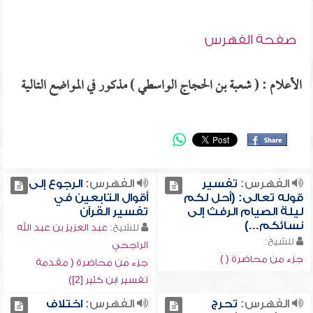
صفحة الفهرس
الأعلام : ( شعبة بن الحجاج الواسطي ) مذكور في المواضع التالية
الفهرس:
تفسير
الفهرس:
الرجوع إلى
قوله تعالى: (أحل لكم
أقوال التابعين في
ليلة الصيام الرفث إلى
تفسير القرآن
نسائكم...)
للشيخ:
عبد العزيز بن عبد الله
للشيخ:
الراجحي
جزء من محاضرة ( )
جزء من محاضرة ( مقدمة
تفسير ابن كثير [2])
الفهرس:
تحرج
الفهرس:
اختلاف