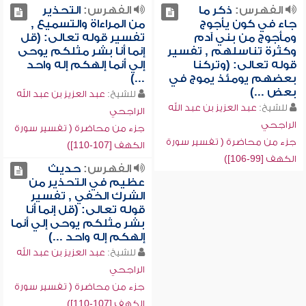
الفهرس:
ذكر ما
الفهرس:
التحذير
جاء في كون يأجوج
من المراءاة والتسميع ,
ومأجوج من بني آدم
تفسير قوله تعالى: (قل
وكثرة تناسلهم , تفسير
إنما أنا بشر مثلكم يوحى
قوله تعالى: (وتركنا
إلي أنما إلهكم إله واحد
بعضهم يومئذ يموج في
...)
بعض ...)
للشيخ:
عبد العزيز بن عبد الله
للشيخ:
عبد العزيز بن عبد الله
الراجحي
الراجحي
جزء من محاضرة ( تفسير سورة
جزء من محاضرة ( تفسير سورة
الكهف [107-110])
الكهف [99-106])
الفهرس:
حديث
عظيم في التحذير من
الشرك الخفي , تفسير
قوله تعالى: (قل إنما أنا
بشر مثلكم يوحى إلي أنما
إلهكم إله واحد ...)
للشيخ:
عبد العزيز بن عبد الله
الراجحي
جزء من محاضرة ( تفسير سورة
الكهف [107-110])