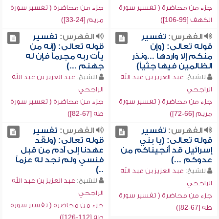
جزء من محاضرة ( تفسير سورة
جزء من محاضرة ( تفسير سورة
الكهف [99-106])
مريم [24-33])
الفهرس:
تفسير
الفهرس:
تفسير
قوله تعالى: (وإن
قوله تعالى: (إنه من
منكم إلا واردها ...ونذر
يأت ربه مجرماً فإن له
الظالمين فيها جثياً)
جهنم ...)
للشيخ:
عبد العزيز بن عبد الله
للشيخ:
عبد العزيز بن عبد الله
الراجحي
الراجحي
جزء من محاضرة ( تفسير سورة
جزء من محاضرة ( تفسير سورة
مريم [66-72])
طه [67-82])
الفهرس:
تفسير
الفهرس:
تفسير
قوله تعالى: (يا بني
قوله تعالى: (ولقد
إسرائيل قد أنجيناكم من
عهدنا إلى آدم من قبل
عدوكم ...)
فنسي ولم نجد له عزماً
..)
للشيخ:
عبد العزيز بن عبد الله
للشيخ:
عبد العزيز بن عبد الله
الراجحي
الراجحي
جزء من محاضرة ( تفسير سورة
جزء من محاضرة ( تفسير سورة
طه [67-82])
طه [112-126])