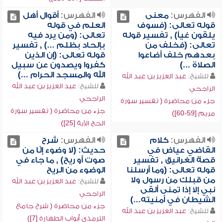
الفهرس:
معنى
الفهرس:
أقوال أهل
قوله تعالى: (فسوف
العلم في قوله
يلقون غياً) , تفسير قوله
تعالى: (ومن يرد فيه
تعالى: (فخلف من
بإلحاد بظلم ...) , تفسير
بعدهم خلف أضاعوا
قوله تعالى: (إن الذين
الصلاة ...)
كفروا ويصدون عن سبيل
الله والمسجد الحرام ...)
للشيخ:
عبد العزيز بن عبد الله
للشيخ:
عبد العزيز بن عبد الله
الراجحي
الراجحي
جزء من محاضرة ( تفسير سورة
جزء من محاضرة ( تفسير سورة
مريم [59-60])
الحج الآية [25])
الفهرس:
كلام
الفهرس:
شرح
القاضي عياض في
حديث: (لا وضوء إلّا من
قصة الغرانيق , تفسير
صوت أو ريح) , ما جاء في
قوله تعالى: (وما أرسلنا
الوضوء من الريح
من قبلك من رسول ولا
للشيخ:
عبد العزيز بن عبد الله
نبي إلا إذا تمنى ألقى
الراجحي
الشيطان في أمنيته...)
جزء من محاضرة ( شرح جامع
للشيخ:
عبد العزيز بن عبد الله
الترمذي أبواب الطهارة [7])