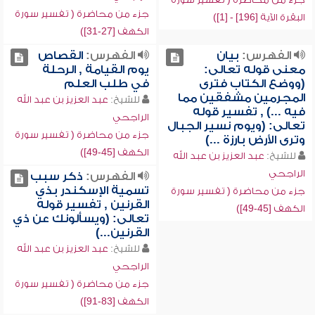
جزء من محاضرة ( تفسير سورة
البقرة الآية [196] - [1])
الكهف [27-31])
الفهرس:
بيان
الفهرس:
القصاص
معنى قوله تعالى:
يوم القيامة , الرحلة
(ووضع الكتاب فترى
في طلب العلم
المجرمين مشفقين مما
للشيخ:
عبد العزيز بن عبد الله
فيه ...) , تفسير قوله
الراجحي
تعالى: (ويوم نسير الجبال
جزء من محاضرة ( تفسير سورة
وترى الأرض بارزة ...)
الكهف [45-49])
للشيخ:
عبد العزيز بن عبد الله
الراجحي
الفهرس:
ذكر سبب
تسمية الإسكندر بذي
جزء من محاضرة ( تفسير سورة
القرنين , تفسير قوله
الكهف [45-49])
تعالى: (ويسألونك عن ذي
القرنين...)
للشيخ:
عبد العزيز بن عبد الله
الراجحي
جزء من محاضرة ( تفسير سورة
الكهف [83-91])