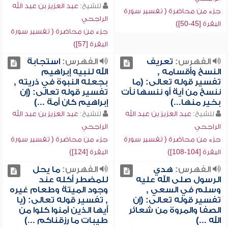
للشيخ:
عبد العزيز بن عبد الله
جزء من محاضرة ( تفسير سورة
الراجحي
البقرة [45-50])
جزء من محاضرة ( تفسير سورة
البقرة [57])
الفهرس:
تعريف
الفهرس:
استجابة
النسخ وأقسامه ,
الله لنبيه إبراهيم
تفسير قوله تعالى: (ما
بجعله النبوة في ذريته ,
ننسخ من آية أو ننسها نأت
تفسير قوله تعالى: (إن
بخير منها...)
إبراهيم كان أمة ...)
للشيخ:
عبد العزيز بن عبد الله
للشيخ:
عبد العزيز بن عبد الله
الراجحي
الراجحي
جزء من محاضرة ( تفسير سورة
جزء من محاضرة ( تفسير سورة
البقرة [104-108])
البقرة [124])
الفهرس:
هدي
الفهرس:
ما يحل
الرسول صلى الله عليه
للمضطر أكله عند
وسلم في السعي ,
وجود الميتة وطعام غيره
تفسير قوله تعالى: (إن
, تفسير قوله تعالى: (يا
الصفا والمروة من شعائر
أيها الذين آمنوا كلوا من
الله ...)
طيبات ما رزقناكم ...)