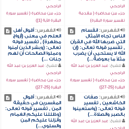
الراجحي
الراجحي
جزء من محاضرة ( مقدمة
جزء من محاضرة ( تفسير سورة
تفسير سورة البقرة)
البقرة الآية [1])
الفهرس:
انقسام
الفهرس:
أقوال أهل
الناس تجاه الأمثال
العلم في معنى (أزواج
التي ضربها الله في القرآن
مطهرة) , تفسير قوله
, تفسير قوله تعالى: (إن
تعالى: (وبشر الذين آمنوا
الله لا يستحيي أن يضرب
وعملوا الصالحات أن لهم
مثلاً ما بعوضة...)
جنات ...)
للشيخ:
عبد العزيز بن عبد الله
للشيخ:
عبد العزيز بن عبد الله
الراجحي
الراجحي
جزء من محاضرة ( تفسير سورة
جزء من محاضرة ( تفسير سورة
البقرة [25-27])
البقرة [25-27])
الفهرس:
صفات
الفهرس:
أقوال
الخاشعين , تفسير
المفسرين في حقيقة
قوله تعالى: (واستعينوا
المن , تفسير قوله تعالى:
بالصبر والصلاة...)
(وظللنا عليكم الغمام
وأنزلنا عليكم المن
للشيخ:
عبد العزيز بن عبد الله
والسلوى...)
الراجحي