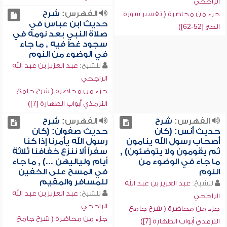
الراجحي
الفهرس:
شرح
جزء من محاضرة ( تفسير سورة
حديث ابن عباس في
الحج [52-62])
صلاة النبي بعد نومه في
سجود غط فيه , ما جاء
في الوضوء من النوم
للشيخ:
عبد العزيز بن عبد الله
الراجحي
جزء من محاضرة ( شرح جامع
الترمذي أبواب الطهارة [7])
الفهرس:
شرح
الفهرس:
شرح
حديث أنس: (كان
حديث صفوان: (كان
أصحاب رسول الله ينامون
رسول الله يأمرنا إذا كنا
ثم يقومون ولا يتوضئون) ,
سفراً ألا ننزع خفافنا ثلاثة
ما جاء في الوضوء من
أيام ولياليهن ...) , ما جاء
النوم
في المسح على الخفين
للمسافر والمقيم
للشيخ:
عبد العزيز بن عبد الله
للشيخ:
عبد العزيز بن عبد الله
الراجحي
الراجحي
جزء من محاضرة ( شرح جامع
جزء من محاضرة ( شرح جامع
الترمذي أبواب الطهارة [7])