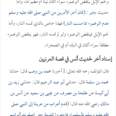
ولحم الإبل ينقض الوضوء سواء أكان نيئاً أم مطبوخاً، وأما
حديث
جابر
: (
كان آخر الأمرين من النبي صلى الله عليه وسلم
عدم الوضوء مما مست النار
) فهذا خاص بالذي تمسه النار، وأما
لحم الإبل فينقض الوضوء ولو لم تمسه النار، فهو ينقض الوضوء
مطلقاً سواء أكان في البلد أم في الصحراء.
إسناد آخر لحديث أنس في قصة العرنيين
قال المؤلف رحمه الله تعالى: [ أخبرنا
محمد بن وهب
قال: حدثنا
محمد بن سلمة
قال: حدثني
أبو عبد الرحيم
قال: حدثني
زيد بن
أبي أنيسة
عن
طلحة بن مصرف
عن
يحيى بن سعيد
عن
أنس بن
مالك
رضي الله عنه قال: (
قدم أعراب من عرينة إلى النبي صلى
الله عليه وسلم فأسلموا، فاجتووا المدينة حتى اصفرت ألوانهم