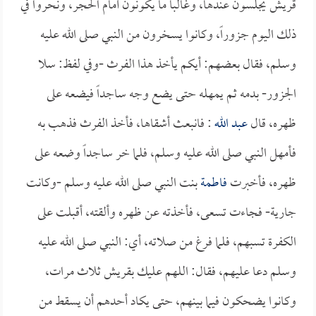
قريش يجلسون عندها، وغالباً ما يكونون أمام الحجر، ونحروا في
ذلك اليوم جزوراً، وكانوا يسخرون من النبي صلى الله عليه
وسلم، فقال بعضهم: أيكم يأخذ هذا الفرث -وفي لفظ: سلا
الجزور- بدمه ثم يمهله حتى يضع وجه ساجداً فيضعه على
ظهره، قال
عبد الله
: فانبعث أشقاها، فأخذ الفرث فذهب به
فأمهل النبي صلى الله عليه وسلم، فلما خر ساجداً وضعه على
ظهره، فأخبرت
فاطمة
بنت النبي صلى الله عليه وسلم -وكانت
جارية- فجاءت تسعى، فأخذته عن ظهره وألقته، أقبلت على
الكفرة تسبهم، فلما فرغ من صلاته، أي: النبي صلى الله عليه
وسلم دعا عليهم، فقال: اللهم عليك بقريش ثلاث مرات،
وكانوا يضحكون فيما بينهم، حتى يكاد أحدهم أن يسقط من