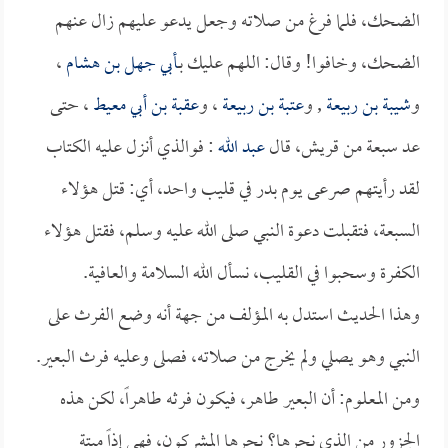
الضحك، فلما فرغ من صلاته وجعل يدعو عليهم زال عنهم
الضحك، وخافوا! وقال: اللهم عليك بـ
أبي جهل بن هشام
،
و
شيبة بن ربيعة
, و
عتبة بن ربيعة
، و
عقبة بن أبي معيط
، حتى
عد سبعة من قريش، قال
عبد الله
: فوالذي أنزل عليه الكتاب
لقد رأيتهم صرعى يوم بدر في قليب واحد، أي: قتل هؤلاء
السبعة، فتقبلت دعوة النبي صلى الله عليه وسلم، فقتل هؤلاء
الكفرة وسحبوا في القليب، نسأل الله السلامة والعافية.
وهذا الحديث استدل به المؤلف من جهة أنه وضع الفرث على
النبي وهو يصلي ولم يخرج من صلاته، فصلى وعليه فرث البعير.
ومن المعلوم: أن البعير طاهر، فيكون فرثه طاهراً، لكن هذه
الجزور من الذي نحرها؟ نحرها المشركون، فهي إذاً ميتة