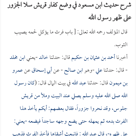
شرح حديث ابن مسعود في وضع كفار قريش سلا الجزور
على ظهر رسول الله
قال المؤلف رحمه الله تعالى: [ باب فرث ما يؤكل لحمه يصيب
الثوب.
أخبرنا
أحمد بن عثمان بن حكيم
قال: حدثنا
خالد
-يعني
ابن مخلد
- قال: حدثنا
علي
-وهو
ابن صالح
- عن
أبي إسحاق
عن
عمرو
بن ميمون
قال: حدثنا
عبد الله
في بيت المال قال: (
كان رسول
الله صلى الله عليه وسلم يصلي عند البيت وملأ من قريش
جلوس، وقد نحروا جزوراً، فقال بعضهم: أيكم يأخذ هذا
الفرث بدمه ثم يمهله حتى يضع وجهه ساجداً فيضعه -يعني:
على ظهره-، قال
عبد الله
: فانبعث أشقاها فأخذ الفرث فذهب