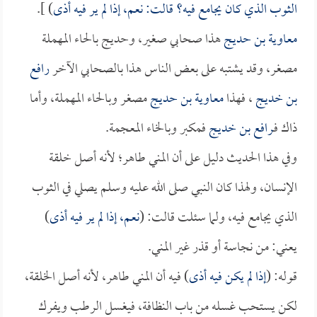
الثوب الذي كان يجامع فيه؟ قالت: نعم، إذا لم ير فيه أذى
) ].
معاوية بن حديج
هذا صحابي صغير، وحديج بالحاء المهملة
مصغر، وقد يشتبه على بعض الناس هذا بالصحابي الآخر
رافع
بن خديج
، فهذا
معاوية بن حديج
مصغر وبالحاء المهملة، وأما
ذاك فـ
رافع بن خديج
فمكبر وبالخاء المعجمة.
وفي هذا الحديث دليل على أن المني طاهر؛ لأنه أصل خلقة
الإنسان، ولهذا كان النبي صلى الله عليه وسلم يصلي في الثوب
الذي يجامع فيه، ولما سئلت قالت: (
نعم، إذا لم ير فيه أذى
)
يعني: من نجاسة أو قذر غير المني.
قوله: (
إذا لم يكن فيه أذى
) فيه أن المني طاهر، لأنه أصل الخلقة،
لكن يستحب غسله من باب النظافة، فيغسل الرطب ويفرك