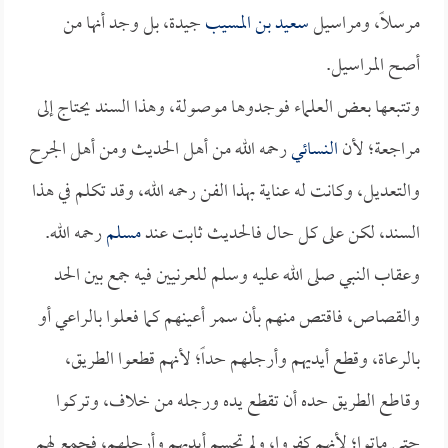
مرسلاً، ومراسيل
سعيد بن المسيب
جيدة، بل وجد أنها من
أصح المراسيل.
وتتبعها بعض العلماء فوجدوها موصولة، وهذا السند يحتاج إلى
مراجعة؛ لأن
النسائي
رحمه الله من أهل الحديث ومن أهل الجرح
والتعديل، وكانت له عناية بهذا الفن رحمه الله، وقد تكلم في هذا
السند، لكن على كل حال فالحديث ثابت عند
مسلم
رحمه الله.
وعقاب النبي صلى الله عليه وسلم للعرنيين فيه جمع بين الحد
والقصاص، فاقتص منهم بأن سمر أعينهم كما فعلوا بالراعي أو
بالرعاة، وقطع أيديهم وأرجلهم حداً؛ لأنهم قطعوا الطريق،
وقاطع الطريق حده أن تقطع يده ورجله من خلاف، وتركوا
حتى ماتوا؛ لأنهم كفروا، ولم تحسم أيديهم وأرجلهم، فجمع لهم