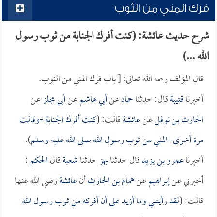
فرك المني من الثوب
شرح حديث عائشة: (كنت أفرك الجنابة من ثوب رسول
الله ...)
قال المؤلف رحمه الله تعالى: [ باب فرك المني من الثوب.
أخبرنا
قتيبة
قال: حدثنا
حماد
عن
أبي هاشم
عن
أبي مجلز
عن
الحارث بن نوفل
عن
عائشة
قالت: (
كنت أفرك الجنابة -وقالت
مرة أخرى- المني من ثوب رسول الله صلى الله عليه وسلم
).
أخبرنا
عمرو بن يزيد
قال حدثنا
بهز
حدثنا
شعبة
قال
الحكم
:
أخبرني عن
إبراهيم
عن
همام بن الحارث
أن
عائشة
رضي الله عنها
قالت: (
لقد رأيتني وما أزيد على أن أفركه من ثوب رسول الله