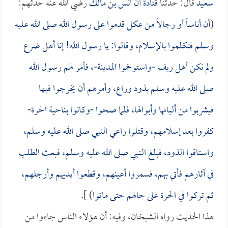
سعيد
قال: حدثنا
قتادة
أن
أنس بن مالك
رضي الله عنه حدثهم:
(
أن أناساً أو رجالاً من عكل قدموا على رسول الله صلى الله عليه
وسلم فتكلموا بالإسلام، وقالوا: يا رسول الله! إنا أهل ضرع
ولم نكن أهل ريف -واستوخموا المدينة-، فأمر لهم رسول الله
صلى الله عليه وسلم بذود وراع، وأمرهم أن يخرجوا فيها
فيشربوا من ألبانها وأبوالها، فلما صحوا -وكانوا بناحية الحرة-
كفروا بعد إسلامهم، وقتلوا راعي النبي صلى الله عليه وسلم،
واستاقوا الذود، فبلغ النبي صلى الله عليه وسلم، فبعث الطلب
في آثارهم فأتي بهم، فسمروا أعينهم، وقطعوا أيديهم وأرجلهم،
ثم تركوا في الحرة على حالهم حتى ماتوا
) ].
هذا الحديث رواه الشيخان، وفيه: أن هؤلاء الناس جاءوا من