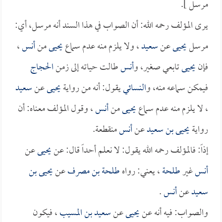
مرسل ].
يرى المؤلف رحمه الله: أن الصواب في هذا السند أنه مرسل، أي:
مرسل
يحيى
عن
سعيد
، ولا يلزم منه عدم سماع
يحيى
من
أنس
،
فإن
يحيى
تابعي صغير، و
أنس
طالت حياته إلى زمن
الحجاج
فيمكن سماعه منه، و
النسائي
يقول: أنه من رواية
يحيى
عن
سعيد
، لا يلزم منه عدم سماع
يحيى
من
أنس
، وقول المؤلف معناه: أن
رواية
يحيى بن سعيد
عن
أنس
منقطعة.
إذاً: فالمؤلف رحمه الله يقول: لا نعلم أحداً قال: عن
يحيى
عن
أنس
غير
طلحة
، يعني: رواه
طلحة بن مصرف
عن
يحيى بن
سعيد
عن
أنس
.
والصواب: فيه أنه عن
يحيى
عن
سعيد بن المسيب
، فيكون