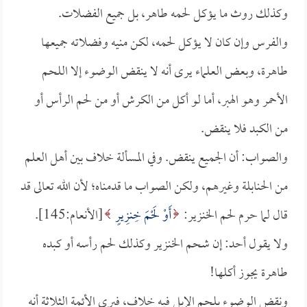
وكذلك روث ما يؤكل لحمه طاهر، بل جميع الفضلات.
والفرس وإن كان لا يؤكل لحمه، لكن منيه وفضلاته جميعها
طاهرة، وبعض العلماء يرى أنه لا ينقض الوضوء إلا اللحم
الأحمر وهو الهبر، أما لو أكل من الكرش أو من لحم الرأس أو
من الكبد فلا ينقض.
والصواب: أن الجميع ينقض. وفي المسألة خلاف بين أهل العلم
من الحنابلة وغيرهم، ولكن الصواب ما قدمناه؛ لأن الله تعالى قد
قال لما حرم لحم الخنزير:
أَوْ لَحْمَ خِنزِيرٍ
[الأنعام:145].
ولا يقول أحد: إن شحم الخنزير وكذلك لحم رأسه أو كبده
طاهرة يجوز أكلها!
ونقض الوضوء بلحم الإبل فيه خلاف، فيرى الأئمة الثلاثة أنه