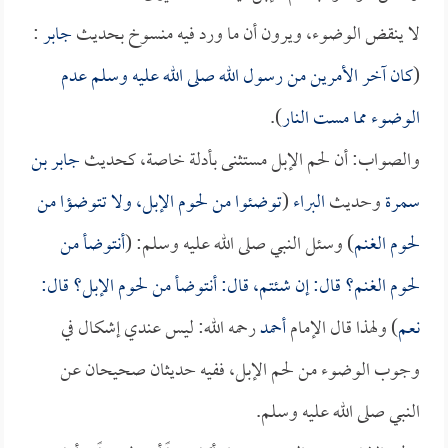
لا ينقض الوضوء، ويرون أن ما ورد فيه منسوخ بحديث
جابر
:
(
كان آخر الأمرين من رسول الله صلى الله عليه وسلم عدم
الوضوء مما مست النار
).
والصواب: أن لحم الإبل مستثنى بأدلة خاصة، كحديث
جابر بن
سمرة
وحديث
البراء
(
توضئوا من لحوم الإبل، ولا تتوضؤا من
لحوم الغنم
) وسئل النبي صلى الله عليه وسلم: (
أنتوضأ من
لحوم الغنم؟ قال: إن شئتم، قال: أنتوضأ من لحوم الإبل؟ قال:
نعم
) ولهذا قال الإمام
أحمد
رحمه الله: ليس عندي إشكال في
وجوب الوضوء من لحم الإبل، ففيه حديثان صحيحان عن
النبي صلى الله عليه وسلم.