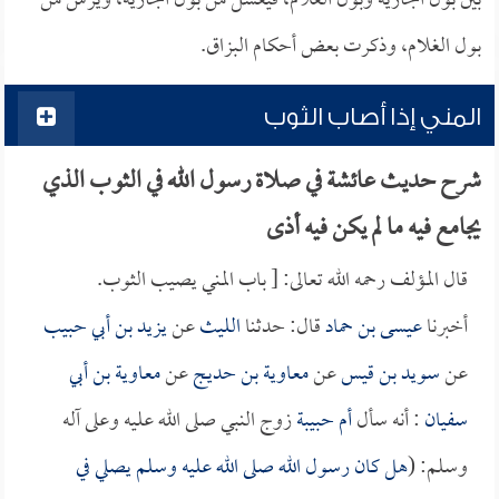
بين بول الجارية وبول الغلام، فيغسل من بول الجارية، ويرش من
بول الغلام، وذكرت بعض أحكام البزاق.
المني إذا أصاب الثوب
شرح حديث عائشة في صلاة رسول الله في الثوب الذي
يجامع فيه ما لم يكن فيه أذى
قال المؤلف رحمه الله تعالى: [ باب المني يصيب الثوب.
أخبرنا
عيسى بن حماد
قال: حدثنا
الليث
عن
يزيد بن أبي حبيب
عن
سويد بن قيس
عن
معاوية بن حديج
عن
معاوية بن أبي
سفيان
: أنه سأل
أم حبيبة
زوج النبي صلى الله عليه وعلى آله
وسلم: (
هل كان رسول الله صلى الله عليه وسلم يصلي في