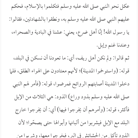
عكل نحو النبي صلى الله عليه وسلم فتكلموا بالإسلام، فحكم
عليهم النبي صلى الله عليه وسلم به، ونطقوا بالشهادتين، فقالوا:
يا رسول الله! إنّا أهل ضرع، يعني: عشنا في البادية والصحراء،
وعندنا غنم وإبل.
ثم قالوا: ولم نكن أهل ريف، أي: ما تعودنا أن نسكن في البلد،
قوله: (واستوخموا المدينة)؛ لأنهم معتادون على الهواء الطلق، فلما
دخلوا المدينة أصابتهم الروائح فمرضوا، قوله: (فأمر لهم النبي
صلى الله عليه وسلم بذود وراع) الذود: هي الثلاث من الإبل
فأكثر، قوله: (وأمرهم أن يخرجوا فيها) أي: أن يخرجوا خارج
البلد مع الإبل فيشربوا من ألبانها وأبوالها حتى يصحّوا؛ لأن
الذود تأكل من الحشائش في البر، فخرجوا معها، وشربوا من