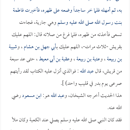
به، ثم أمهله فلما خر ساجداً وضعه على ظهره، فأخبرت
فاطمة
بنت رسول الله صلى الله عليه وسلم
وهي جارية، فجاءت
تسعى فأخذته من ظهره، فلما فرغ من صلاته قال: اللهم عليك
بقريش -ثلاث مرات-، اللهم عليك بـ
أبي جهل بن هشام
، و
شيبة
بن ربيعة
، و
عتبة بن ربيعة
، و
عقبة بن أبي معيط
، حتى عد سبعة
من قريش، قال
عبد الله
: فوالذي أنزل عليه الكتاب لقد رأيتهم
صرعى يوم بدر في قليب واحد) ].
هذا الحديث أخرجه الشيخان، و
عبد الله
هو:
ابن مسعود
رضي
الله عنه.
فقد كان النبي صلى الله عليه وسلم يصلي عند الكعبة وكان ملأ