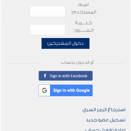
اسم
المستخدم:
كـلـــمـة
الـمـــــرور:
دخول المشتركين
أو الدخول بحساب
استرجاع الرمز السري
تسجيل عضو جديد
إعادة تفعيل حساب