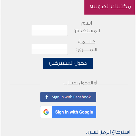
مكتبتك الصوتية
اسم
المستخدم:
كـلـــمـة
الـمـــــرور:
دخول المشتركين
أو الدخول بحساب
استرجاع الرمز السري