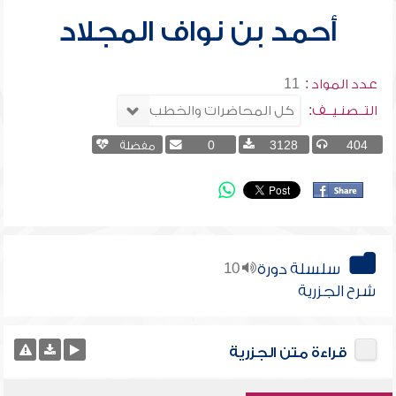
أحمد بن نواف المجلاد
عدد المواد :
11
التــصنـيــف:
404
3128
0
مفضلة
سلسلة دورة
10
شرح الجزرية
قراءة متن الجزرية