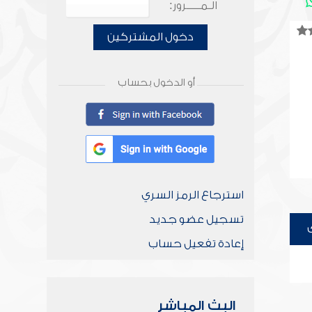
الـمـــــرور:
دخول المشتركين
أو الدخول بحساب
استرجاع الرمز السري
تسجيل عضو جديد
إعادة تفعيل حساب
البث المباشر