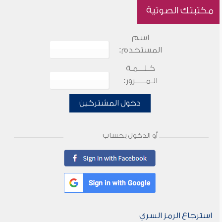
مكتبتك الصوتية
اسم
المستخدم:
كـلـــمـة
الـمـــــرور:
دخول المشتركين
أو الدخول بحساب
استرجاع الرمز السري