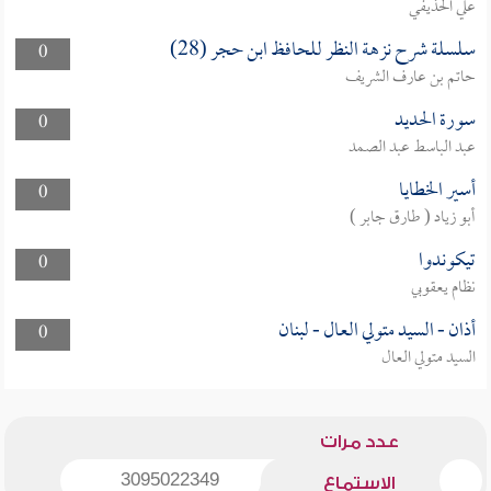
علي الحذيفي
سلسلة شرح نزهة النظر للحافظ ابن حجر (28)
0
حاتم بن عارف الشريف
سورة الحديد
0
عبد الباسط عبد الصمد
أسير الخطايا
0
أبو زياد ( طارق جابر )
تيكوندوا
0
نظام يعقوبي
أذان - السيد متولي العال - لبنان
0
السيد متولي العال
عدد مرات
3095022349
الاستماع