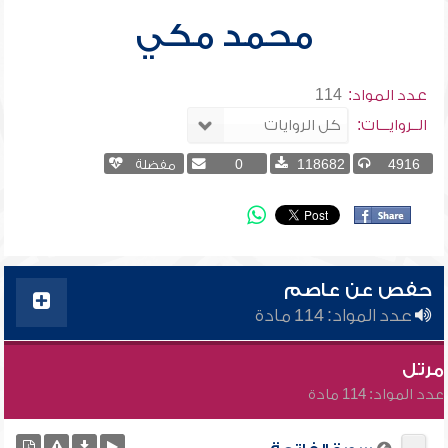
محمد مكي
عدد المواد:
114
الــروايـــات:
4916
118682
0
مفضلة
حفص عن عاصم
عدد المواد: 114 مادة
مرتل
عدد المواد: 114 مادة