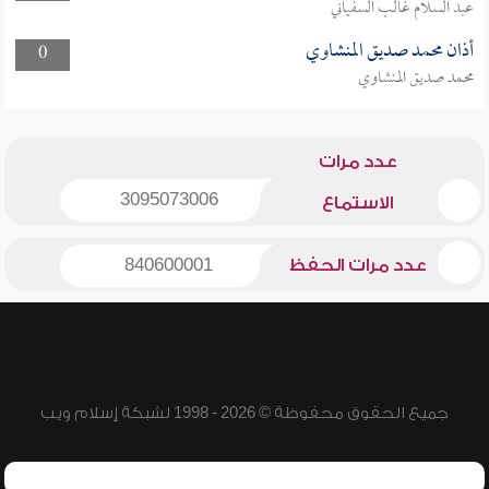
عبد السلام غالب السفياني
أذان محمد صديق المنشاوي
0
محمد صديق المنشاوي
عدد مرات
3095073006
الاستماع
عدد مرات الحفظ
840600001
جميع الحقوق محفوظة © 2026 - 1998 لشبكة إسلام ويب