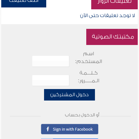
أضف تعليقك
تعليقات الزوار
لا توجد تعليقات حتى الآن
مكتبتك الصوتية
اسم
المستخدم:
كـلـــمـة
الـمـــــرور:
دخول المشتركين
أو الدخول بحساب