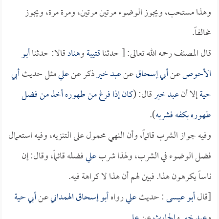
وهذا مستحب، ويجوز الوضوء مرتين مرتين، ومرة مرة، ويجوز
مخالفاً.
قال المصنف رحمه الله تعالى: [ حدثنا
قتيبة
و
هناد
قالا: حدثنا
أبو
الأحوص
عن
أبي إسحاق
عن
عبد خير
ذكر عن
علي
مثل حديث
أبي
حية
إلا أن
عبد خير
قال: (
كان إذا فرغ من طهوره أخذ من فضل
طهوره بكفه فشربه
).
وفيه جواز الشرب قائماً، وأن النهي محمول على التنزيه، وفيه استعمال
فضل الوضوء في الشرب، ولهذا شرب
علي
فضله قائماً، وقال: إن
ناساً يكرهون هذا. فبين لهم أن هذا لا كراهة فيه.
[قال
أبو عيسى
: حديث
علي
رواه
أبو إسحاق الهمداني
عن
أبي حية
و
عبد خير
و
الحارث
عن
علي
.