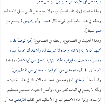
ربيعة
عن
أبي عثمان
عن
جبير بن نفير
عن
عمر
.
وهذا حديث في إسناده اضطراب، ولا يصح عن النبي صلى الله عليه
وسلم في هذا الباب كبير شيء، قال
محمد
: و
أبو إدريس
لم يسمع من
عمر
شيئاً ].
وهذا الحديث في الصحيح، ولفظه في الصحيح: (
من توضأ فقال:
أشهد أن لا إله إلا الله وحده لا شريك له، وأشهد أن
محمداً
عبده
ورسوله، فتحت له أبواب الجنة الثمانية يدخل من أيها شاء
)، وزيادة
الترمذي
: (
اللهم اجعلني من التوابين واجعلني من المتطهرين
).
وقد أخطأ
الترمذي
فيما زعم من اضطراب الإسناد في هذا الحديث،
وبأنه لا يصح في الباب كثير شيء، وأصل الحديث صحيح مستقيم
الإسناد، وإنما جاء الاضطراب في الأسانيد التي نقلها
الترمذي
منه أو