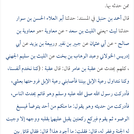
ممن حدثه بها.
قال
أحمد بن حنبل
في المسند: حدثنا
أبو العلاء الحسن بن سوار
حدثنا
ليث
-يعني
الليث بن سعد
- عن
معاوية
-هو
معاوية بن
صالح
- عن
أبي عثمان
عن
جبير بن نفير
و
ربيعة بن يزيد
عن
أبي
إدريس الخولاني
و
عبد الوهاب بن بخت
عن
الليث بن سليم الجهني
، كلهم يحدث عن
عقبة بن عامر
قال: قال
عقبة
: (
كنا نخدم أنفسنا،
وكنا نتداول رعية الإبل بيننا فأصابني رعية الإبل فروحتها بعشي،
فأدركت رسول الله صلى الله عليه وسلم وهو قائم يحدث الناس،
فأدركت من حديثه وهو يقول: ما منكم من أحد يتوضأ فيسبغ
الوضوء ثم يقوم فيركع ركعتين يقبل عليهما بقلبه ووجهه إلا وجبت
له الجنة وغفر له، قال: فقلت: ما أجود هذا! قال: فقال قائل بين