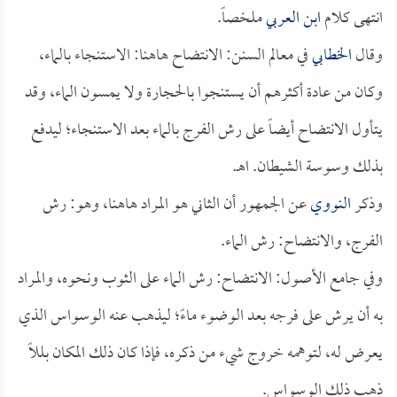
انتهى كلام
ابن العربي
ملخصاً.
وقال
الخطابي
في معالم السنن: الانتضاح هاهنا: الاستنجاء بالماء،
وكان من عادة أكثرهم أن يستنجوا بالحجارة ولا يمسون الماء، وقد
يتأول الانتضاح أيضاً على رش الفرج بالماء بعد الاستنجاء؛ ليدفع
بذلك وسوسة الشيطان. اهـ.
وذكر
النووي
عن الجمهور أن الثاني هو المراد هاهنا، وهو: رش
الفرج، والانتضاح: رش الماء.
وفي جامع الأصول: الانتضاح: رش الماء على الثوب ونحوه، والمراد
به أن يرش على فرجه بعد الوضوء ماءً؛ ليذهب عنه الوسواس الذي
يعرض له، لتوهمه خروج شيء من ذكره، فإذا كان ذلك المكان بللاً
ذهب ذلك الوسواس.