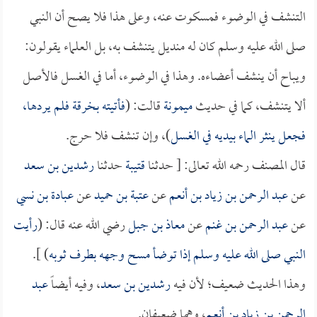
التنشف في الوضوء فمسكوت عنه، وعلى هذا فلا يصح أن النبي
صلى الله عليه وسلم كان له منديل يتنشف به، بل العلماء يقولون:
ويباح أن ينشف أعضاءه. وهذا في الوضوء، أما في الغسل فالأصل
ألا يتنشف، كما في حديث
ميمونة
قالت: (
فأتيته بخرقة فلم يردها،
فجعل ينثر الماء بيديه في الغسل
)، وإن تنشف فلا حرج.
قال المصنف رحمه الله تعالى: [ حدثنا
قتيبة
حدثنا
رشدين بن سعد
عن
عبد الرحمن بن زياد بن أنعم
عن
عتبة بن حميد
عن
عبادة بن نسي
عن
عبد الرحمن بن غنم
عن
معاذ بن جبل
رضي الله عنه قال: (
رأيت
النبي صلى الله عليه وسلم إذا توضأ مسح وجهه بطرف ثوبه
) ].
وهذا الحديث ضعيف؛ لأن فيه
رشدين بن سعد
، وفيه أيضاً
عبد
الرحمن بن زياد بن أنعم
، وهما ضعيفان.