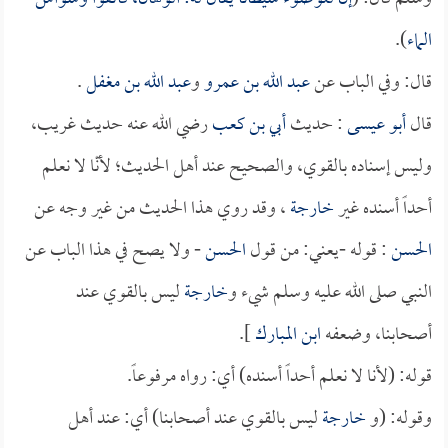
الماء
).
قال: وفي الباب عن
عبد الله بن عمرو
و
عبد الله بن مغفل
.
قال
أبو عيسى
: حديث
أبي بن كعب
رضي الله عنه حديث غريب،
وليس إسناده بالقوي، والصحيح عند أهل الحديث؛ لأنّا لا نعلم
أحداً أسنده غير
خارجة
، وقد روي هذا الحديث من غير وجه عن
الحسن
: قوله -يعني: من قول
الحسن
- ولا يصح في هذا الباب عن
النبي صلى الله عليه وسلم شيء و
خارجة
ليس بالقوي عند
أصحابنا، وضعفه
ابن المبارك
].
قوله: (لأنا لا نعلم أحداً أسنده) أي: رواه مرفوعاً.
وقوله: (و
خارجة
ليس بالقوي عند أصحابنا) أي: عند أهل