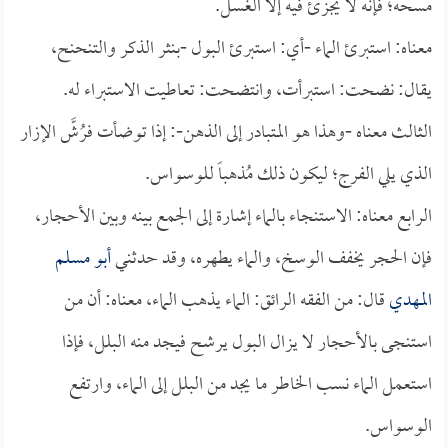
مسحه؛ فإنه لا يجزئ فيه إلا الغسل.
معناه: استبرئ الماء -أي: استبرئ البول -بنثر الذكر والتنحنح،
يقال: نضحت: استبرأت، وانتضحت: تعاطيت الاستبراء له.
الثالث معناه -وهذا هو المتبادر إلى الذهن-: إذا توضأت فرُشَّ الإزار
الذي يلي الفرج؛ ليكون ذلك مُذهباً للوسواس.
الرابع معناه: الاستنجاء بالماء إشارة إلى الجمع بينه وبين الأحجار،
فإن الحجر يخفف الوسخ، والماء يطهره، وقد حدثني
أبو مسلم
المهدي
قال: من الفقه الرائق: الماء يذهب الماء، معناه: أن من
استنجى بالأحجار لا يزال البول يرشح فيجد منه البلل، فإذا
استعمل الماء نسب الخاطر ما يجد من البلل إلى الماء، وارتفع
الوسواس.