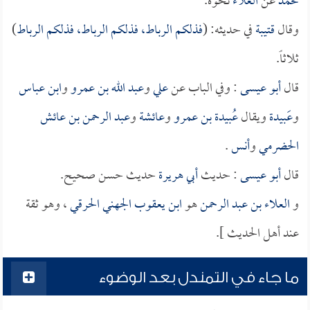
محمد
عن
العلاء
نحوه.
وقال
قتيبة
في حديثه: (
فذلكم الرباط، فذلكم الرباط، فذلكم الرباط
)
ثلاثاً.
قال
أبو عيسى
: وفي الباب عن
علي
و
عبد الله بن عمرو
و
ابن عباس
و
عَبيدة
ويقال
عُبيدة بن عمرو
و
عائشة
و
عبد الرحمن بن عائش
الحضرمي
و
أنس
.
قال
أبو عيسى
: حديث
أبي هريرة
حديث حسن صحيح.
و
العلاء بن عبد الرحمن
هو
ابن يعقوب الجهني الحرقي
، وهو ثقة
عند أهل الحديث ].
ما جاء في التمندل بعد الوضوء