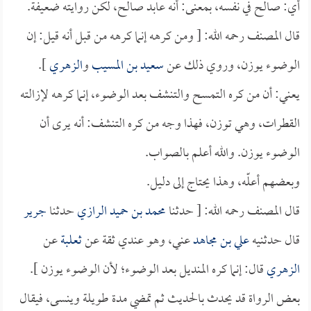
أي: صالح في نفسه، بمعنى: أنه عابد صالح، لكن روايته ضعيفة.
قال المصنف رحمه الله: [ ومن كرهه إنما كرهه من قبل أنه قيل: إن
الوضوء يوزن، وروي ذلك عن
سعيد بن المسيب
و
الزهري
].
يعني: أن من كره التمسح والتنشف بعد الوضوء، إنما كرهه لإزالته
القطرات، وهي توزن، فهذا وجه من كره التنشف: أنه يرى أن
الوضوء يوزن. والله أعلم بالصواب.
وبعضهم أعلّه، وهذا يحتاج إلى دليل.
قال المصنف رحمه الله: [ حدثنا
محمد بن حميد الرازي
حدثنا
جرير
قال حدثنيه
علي بن مجاهد
عني، وهو عندي ثقة عن
ثعلبة
عن
الزهري
قال: إنما كره المنديل بعد الوضوء؛ لأن الوضوء يوزن ].
بعض الرواة قد يحدث بالحديث ثم تمضي مدة طويلة وينسى، فيقال