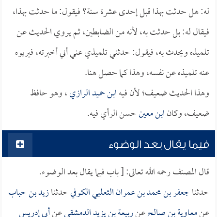
له: هل حدثت بهذا قبل إحدى عشرة سنة؟ فيقول: ما حدثت بهذا،
فيقال له: بل حدثت به، لأنه من الضابطين، ثم يروي الحديث عن
تلميذه ويحدث به، فيقول: حدثني تلميذي عني أني أخبرته، فيريوه
عنه تلميذه عن نفسه، وهذا كما حصل هنا.
وهذا الحديث ضعيف؛ لأن فيه
ابن حميد الرازي
، وهو حافظ
ضعيف، وكان
ابن معين
حسن الرأي فيه.
فيما يقال بعد الوضوء
قال المصنف رحمه الله تعالى: [ باب فيما يقال بعد الوضوء.
حدثنا
جعفر بن محمد بن عمران الثعلبي الكوفي
حدثنا
زيد بن حباب
عن
معاوية بن صالح
عن
ربيعة بن يزيد الدمشقي
عن
أبي إدريس