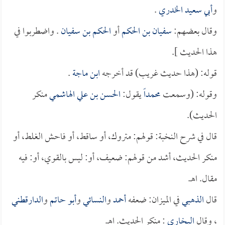
و
أبي سعيد الخدري
.
وقال بعضهم:
سفيان بن الحكم
أو
الحكم بن سفيان
. واضطربوا في
هذا الحديث ].
قوله: (هذا حديث غريب) قد أخرجه
ابن ماجة
.
وقوله: (وسمعت
محمداً
يقول:
الحسن بن علي الهاشمي
منكر
الحديث).
قال في شرح النخبة: قولهم: متروك، أو ساقط، أو فاحش الغلط، أو
منكر الحديث، أشد من قولهم: ضعيف، أو: ليس بالقوي، أو: فيه
مقال. اهـ.
قال
الذهبي
في الميزان: ضعفه
أحمد
و
النسائي
و
أبو حاتم
و
الدارقطني
، وقال
البخاري
: منكر الحديث. اهـ.