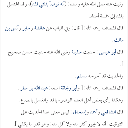
وثبت عنه صلى الله عليه وسلم: (
أنه توضأ بثلثي المد
)، وقد اغتسل
بالمد إلى خمسة أمداد.
قال المصنف رحمه الله: [ قال: وفي الباب عن
عائشة
و
جابر
و
أنس بن
مالك
.
قال
أبو عيسى
: حديث
سفينة
رضي الله عنه حديث حسن صحيح
].
والحديث قد أخرجه
مسلم
.
قال المصنف رحمه الله: [ و
أبو ريحانة
اسمه:
عبد الله بن مطر
.
وهكذا رأى بعض أهل العلم الوضوء بالمد والغسل بالصاع.
قال
الشافعي
و
أحمد
و
إسحاق
: ليس معنى هذا الحديث على
التوقيت: أنه لا يجوز أكثر منه ولا أقل منه: وهو قدر ما يكفي ].