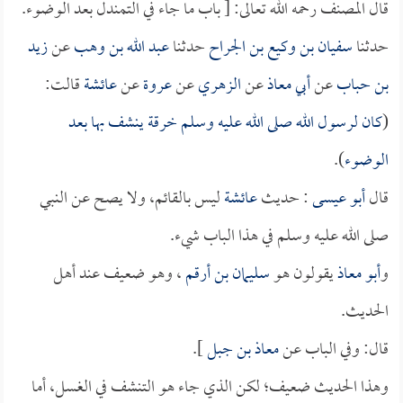
قال المصنف رحمه الله تعالى: [ باب ما جاء في التمندل بعد الوضوء.
حدثنا
سفيان بن وكيع بن الجراح
حدثنا
عبد الله بن وهب
عن
زيد
بن حباب
عن
أبي معاذ
عن
الزهري
عن
عروة
عن
عائشة
قالت:
(
كان لرسول الله صلى الله عليه وسلم خرقة ينشف بها بعد
الوضوء
).
قال
أبو عيسى
: حديث
عائشة
ليس بالقائم، ولا يصح عن النبي
صلى الله عليه وسلم في هذا الباب شيء.
و
أبو معاذ
يقولون هو
سليمان بن أرقم
، وهو ضعيف عند أهل
الحديث.
قال: وفي الباب عن
معاذ بن جبل
].
وهذا الحديث ضعيف؛ لكن الذي جاء هو التنشف في الغسل، أما