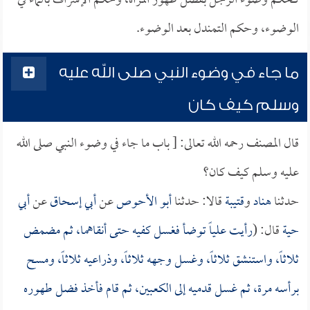
كحكم وضوء الرجل بفضل طهور المرأة، وحكم الإسراف بالماء في
الوضوء، وحكم التمندل بعد الوضوء.
ما جاء في وضوء النبي صلى الله عليه
وسلم كيف كان
قال المصنف رحمه الله تعالى: [ باب ما جاء في وضوء النبي صلى الله
عليه وسلم كيف كان؟
حدثنا
هناد
و
قتيبة
قالا: حدثنا
أبو الأحوص
عن
أبي إسحاق
عن
أبي
حية
قال: (
رأيت
علياً
توضأ فغسل كفيه حتى أنقاهما، ثم مضمض
ثلاثاً، واستنشق ثلاثاً، وغسل وجهه ثلاثاً، وذراعيه ثلاثاً، ومسح
برأسه مرة، ثم غسل قدميه إلى الكعبين، ثم قام فأخذ فضل طهوره