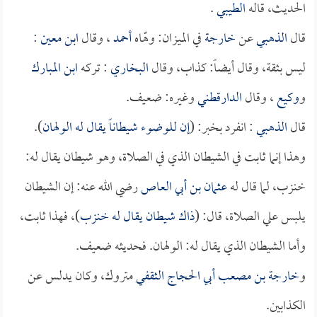
الحديث، قاله
الطيبي
.
قال
الذهبي
عن
خارجة
في الميزان: وهّاه
أحمد
، وقال
ابن معين
:
ليس بثقة، وقال أيضاً: كذاب، وقال
البخاري
: تركه
ابن المبارك
و
وكيع
، وقال
الدارقطني
وغيره: ضعيف.
قال
الذهبي
: انفرد بخبر: (
إن للوضوء شيطاناً يقال له الولهان
).
وهذا إنما ثابت في الشيطان الذي في الصلاة، وهو شيطان يقال له:
خنزب، لما قال له
عثمان بن أبي العاص
رضي الله عنه: إن الشيطان
يلبس علي الصلاة، قال: (
ذاك شيطان يقال له خنزب
)، فهذا ثابت،
وأما الشيطان الذي يقال له: الولهان. فحديثه ضعيف.
و
خارجة بن مصعب أبي الحجاج الثقفي
متروك، وكان يدلس عن
الكذابين.