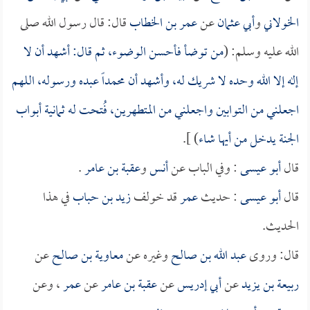
الخولاني
و
أبي عثمان
عن
عمر بن الخطاب
قال: قال رسول الله صلى
الله عليه وسلم: (
من توضأ فأحسن الوضوء، ثم قال: أشهد أن لا
إله إلا الله وحده لا شريك له، وأشهد أن محمداً عبده ورسوله، اللهم
اجعلني من التوابين واجعلني من المتطهرين، فُتحت له ثمانية أبواب
الجنة يدخل من أيها شاء
) ].
قال
أبو عيسى
: وفي الباب عن
أنس
و
عقبة بن عامر
.
قال
أبو عيسى
: حديث
عمر
قد خولف
زيد بن حباب
في هذا
الحديث.
قال: وروى
عبد الله بن صالح
وغيره عن
معاوية بن صالح
عن
ربيعة بن يزيد
عن
أبي إدريس
عن
عقبة بن عامر
عن
عمر
، وعن