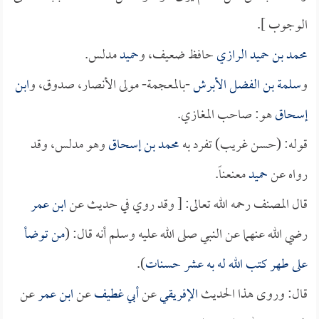
الوجوب ].
محمد بن حميد الرازي
حافظ ضعيف، و
حميد
مدلس.
و
سلمة بن الفضل الأبرش
-بالمعجمة- مولى الأنصار، صدوق، و
ابن
إسحاق
هو: صاحب المغازي.
قوله: (حسن غريب) تفرد به
محمد بن إسحاق
وهو مدلس، وقد
رواه عن
حميد
معنعناً.
قال المصنف رحمه الله تعالى: [ وقد روي في حديث عن
ابن عمر
رضي الله عنهما عن النبي صلى الله عليه وسلم أنه قال: (
من توضأ
على طهر كتب الله له به عشر حسنات
).
قال: وروى هذا الحديث
الإفريقي
عن
أبي غطيف
عن
ابن عمر
عن