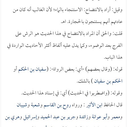
وقيل: أراد بالانتضاح: الاستنجاء بالماء؛ لأن الغالب أنه كان من
عادتهم أنهم يستنجون بالحجارة. اهـ.
قلت: والحق أن المراد بالانتضاح في هذا الحديث هو الرش على
الفرج بعد الوضوء، وكما يدل عليه ألفاظ أكثر الأحاديث الواردة في
هذا الباب.
قوله: (وقال بعضهم) -أي: بعض الرواة-: (
سفيان بن الحكم
أو
الحكم بن سفيان
) بالشك.
وقوله: (واضطربوا في الحديث) أي: في إسناد هذا الحديث.
قال الحافظ
ابن الأثير
: ورواه
روح بن القاسم
و
شعبة
و
شيبان
و
معمر
و
أبو عوانة
و
زائدة
و
جرير بن عبد الحميد
و
إسرائيل
و
هري بن