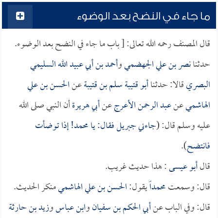
ما جاء في النضح بعد الوضوء
قال المصنف رحمه الله تعالى: [ باب ما جاء في النضح بعد الوضوء.
حدثنا
نصر بن علي الجهضمي
و
أحمد بن أبي عبيد الله السليمي
البصري
قالا: حدثنا
أبو قتيبة سلم بن قتيبة
عن
الحسن بن علي
الهاشمي
عن
عبد الرحمن الأعرج
عن
أبي هريرة
أن النبي صلى الله
عليه وسلم قال: (
جاءني جبريل فقال: يا محمد! إذا توضأت
فانتضح
).
قال
أبو عيسى
: هذا حديث غريب.
قال: وسمعت
محمداً
يقول:
الحسن بن علي الهاشمي
منكر الحديث.
قال: وفي الباب عن
أبي الحكم بن سفيان
و
ابن عباس
و
زيد بن حارثة