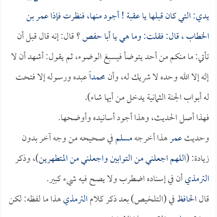
يدي: التي كان قبلها يا
عقبة
! أجود منها، فنظرت فإذا
عمر بن
الخطاب
، قال: فقلت: وما هي يا
أبا حفص
؟ قال: إنه قال قبل أن
تأتي: ما منكم من أحد يتوضأ فيسبغ الوضوء، ثم يقول: أشهد أن لا
إله إلا الله وحده لا شريك له، وأن
محمداً
عبده ورسوله إلا فتحت
له أبواب الجنة الثمانية يدخل من أيها شاء).
فهذا أصل الحديث، وهذا أجود أسانيده وأوضحها.
وحديث
عمر
هذا أخرجه
مسلم
في صحيحه من وجه آخر بدون
زيادة: (
اللهم اجعلني من التوابين واجعلني من المتطهرين
)، وذكر
الترمذي
أن في إسناده اضطرب ولا يصح فيه شيء كبير.
قال
الحافظ
في (التلخيص) بعد ذكر كلام
الترمذي
هذا ما لفظه: لكن