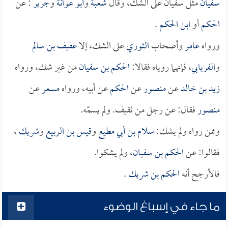
سفيان
مثل سفيان على الشك، وقال
شعبة
و
أبو عوانة
و
جرير
: عن
الحكم
أو
ابن الحكم
.
ورواه
عامر
وأصحاب
الثوري
على الشك، إلا
عفيف بن سالم
و
الفريابي
، فإنهما روياه فقالا:
الحكم بن سفيان
من غير شك، ورواه
زيد بن خالد
عن
منصور
عن
الحكم
عن أبيه، ورواه
مسعر
عن
منصور
فقال: عن رجل من ثقيف. ولم يسمّه.
وممن رواه ولم يشك:
سلام بن أبي مطيع
و
قيس بن الربيع
و
شريك
،
فقالوا: عن
الحكم بن سفيان
، ولم يشكوا.
فالأرجح أنه
الحكم بن شريك
.
ما جاء في إسباغ الوضوء