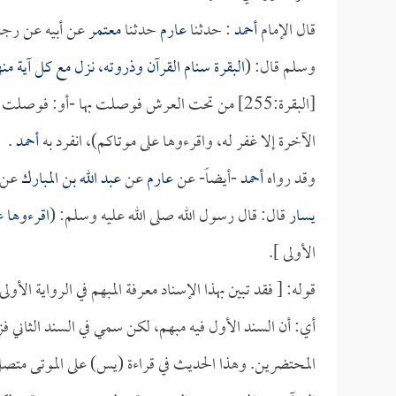
قال الإمام
أحمد
: حدثنا
عارم
حدثنا
معتمر
عن أبيه عن رجل
وسلم قال: (
البقرة سنام القرآن وذروته، نزل مع كل آية م
[البقرة:255] من تحت العرش فوصلت بها -أو: فوص
الآخرة إلا غفر له، واقرءوها على موتاكم)، انفرد به
أحمد
.
وقد رواه
أحمد
-أيضاً- عن
عارم
عن
عبد الله بن المبارك
عن
يسار
قال: قال رسول الله صلى الله عليه وسلم: (
اقرءوها ع
الأولى ].
قوله: [ فقد تبين بهذا الإسناد معرفة المبهم في الرواية الأولى 
أي: أن السند الأول فيه مبهم، لكن سمي في السند الثاني فز
المحتضرين. وهذا الحديث في قراءة (يس) على الموتى متصل ال