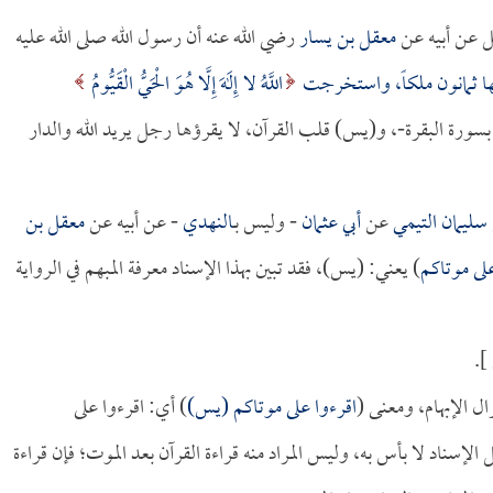
 عن أبيه عن
معقل بن يسار
رضي الله عنه أن رسول الله صلى الله عليه
نها ثمانون ملكاً، واستخرجت
اللَّهُ لا إِلَهَ إِلَّا هُوَ الْحَيُّ الْقَيُّومُ
لت بسورة البقرة-، و(يس) قلب القرآن، لا يقرؤها رجل يريد الله والدار
سليمان التيمي
عن
أبي عثمان
- وليس بـ
النهدي
- عن أبيه عن
معقل بن
لى موتاكم
) يعني: (يس)، فقد تبين بهذا الإسناد معرفة المبهم في الرواية
].
ال الإبهام، ومعنى (
اقرءوا على موتاكم (يس)
) أي: اقرءوا على
إسناد لا بأس به، وليس المراد منه قراءة القرآن بعد الموت؛ فإن قراءة