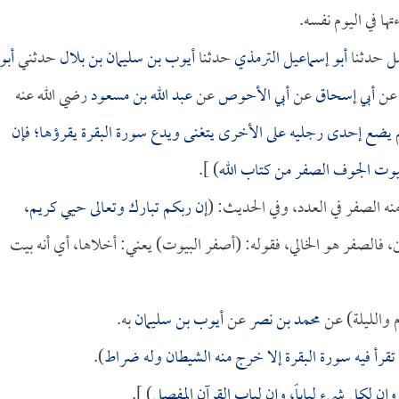
ا في اليوم نفسه.
مل
حدثنا
أبو إسماعيل الترمذي
حدثنا
أيوب بن سليمان بن بلال
حدثني
أبو
ن
أبي إسحاق
عن
أبي الأحوص
عن
عبد الله بن مسعود
رضي الله عنه
م يضع إحدى رجليه على الأخرى يتغنى ويدع سورة البقرة يقرؤها؛ فإن
لبيوت الجوف الصفر من كتاب الله
) ].
نه الصفر في العدد، وفي الحديث: (
إن ربكم تبارك وتعالى حيي كريم،
ن، فالصفر هو الخالي، فقوله: (أصفر البيوت) يعني: أخلاها، أي أنه بيت
م والليلة) عن
محمد بن نصر
عن
أيوب بن سليمان
به.
تقرأ فيه سورة البقرة إلا خرج منه الشيطان وله ضراط
).
وإن لكل شيء لباباً، وإن لباب القرآن المفصل
) ].