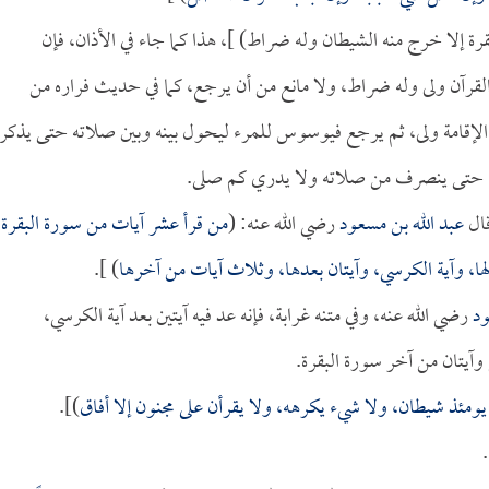
قرة إلا خرج منه الشيطان وله ضراط) ]، هذا كما جاء في الأذان، فإن
لقرآن ولى وله ضراط، ولا مانع من أن يرجع، كما في حديث فراره من
ع الإقامة ولى، ثم يرجع فيوسوس للمرء ليحول بينه وبين صلاته حتى يذكر
كذا، حتى ينصرف من صلاته ولا يدري كم صلى.
ال
عبد الله بن مسعود
رضي الله عنه: (
من قرأ عشر آيات من سورة البقرة
لها، وآية الكرسي، وآيتان بعدها، وثلاث آيات من آخرها
) ].
ود
رضي الله عنه، وفي متنه غرابة، فإنه عد فيه آيتين بعد آية الكرسي،
وآيتان من آخر سورة البقرة.
ه يومئذ شيطان، ولا شيء يكرهه، ولا يقرأن على مجنون إلا أفاق
)].
)