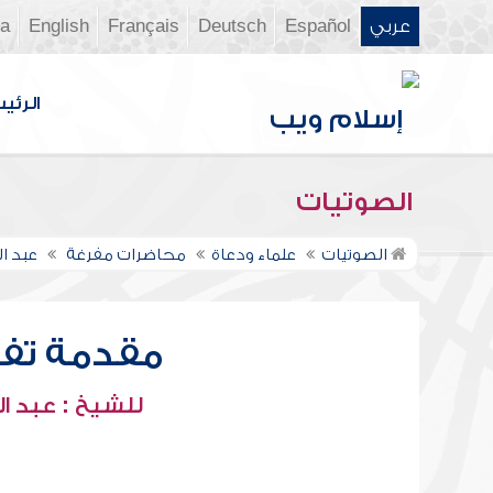
عربي
Español
Deutsch
Français
English
ia
الرئي
الصوتيات
الصوتيات
علماء ودعاة
محاضرات مفرغة
عبد ال
مقدمة تفس
للشيخ : عبد ال