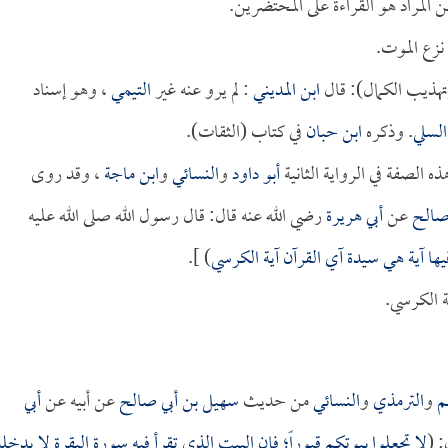
المراد هو القراءة على المحتضرين.
نزع الموت.
(تهذيب الكمال): قال
ابن المديني
: لم يرو عنه غير
التيمي
، وهو إسناد
السلي
. وذكره
ابن حبان
في كتاب (الثقات).
ه الصفة في الرواية الثانية
أبو داود
و
النسائي
و
ابن ماجة
، وقد روى
صالح
عن
أبي هريرة
رضي الله عنه قال: قال رسول الله صلى الله عليه
ها آية هي سيدة آي القرآن آية الكرسي
) ].
ة الكرسي.
م
و
الترمذي
و
النسائي
من حديث
سهيل بن أبي صالح
عن أبيه عن
أبي
: (
لا تجعلوا بيوتكم قبوراً؛ فإن البيت الذي تقرأ فيه سورة البقرة لا يدخله