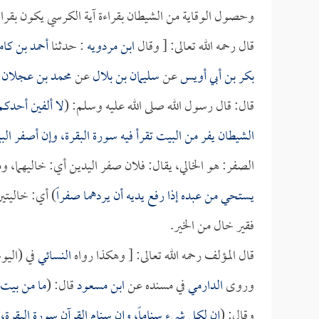
وحصول الوقاية من الشيطان بقراءة آية الكرسي يكون بقراءته
قال رحمه الله تعالى: [ وقال
ابن مردويه
: حدثنا
أحمد بن كا
بكر بن أبي أويس
عن
سليمان بن بلال
عن
محمد بن عجلان
ع
قال: قال رسول الله صلى الله عليه وسلم: (
لا ألفين أحدك
الشيطان يفر من البيت تقرأ فيه سورة البقرة، وإن أصفر ا
الصفر: هو الخالي، يقال: فلان صفر اليدين أي: خاليهما، وم
يستحي من عبده إذا رفع يديه أن يردهما صفراً
) أي: خاليتي
فقير خال من الخير.
قال المؤلف رحمه الله تعالى: [ وهكذا رواه
النسائي
في (اليو
وروى
الدارمي
في مسنده عن
ابن مسعود
قال: (
ما من بيت 
وقال: (
إن لكل شيء سناماً، وإن سنام القرآن سورة البقرة، 