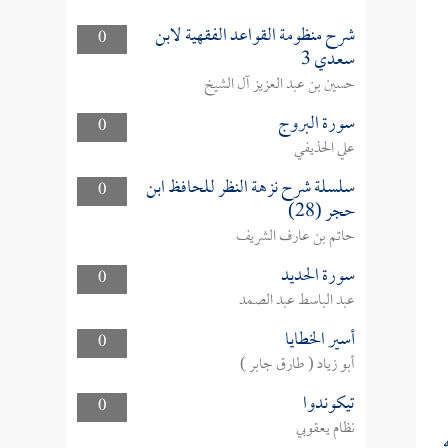
شرح منظومة القواعد الفقهية لابن
0
سعدي 3
حسين بن عبد العزيز آل الشيخ
سورة البروج
0
علي الحذيفي
سلسلة شرح نزهة النظر للحافظ ابن
0
حجر (28)
حاتم بن عارف الشريف
سورة الحديد
0
عبد الباسط عبد الصمد
أسير الخطايا
0
أبو زياد ( طارق جابر )
تيكوندوا
0
نظام يعقوبي