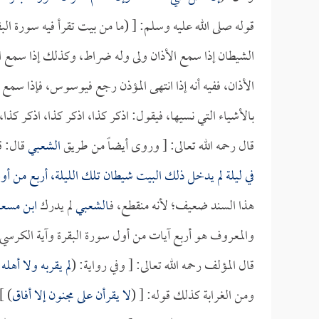
قوله صلى الله عليه وسلم: [ (ما من بيت تقرأ فيه سورة الب
الشيطان إذا سمع الأذان ولى وله ضراط، وكذلك إذا سمع ا
الأذان، ففيه أنه إذا انتهى المؤذن رجع فيوسوس، فإذا سم
بالأشياء التي نسيها، فيقول: اذكر كذا، اذكر كذا، اذكر 
قال رحمه الله تعالى: [ وروى أيضاً من طريق
الشعبي
قال: ق
في ليلة لم يدخل ذلك البيت شيطان تلك الليلة، أربع من أو
هذا السند ضعيف؛ لأنه منقطع، فـ
الشعبي
لم يدرك
ابن مسع
والمعروف هو أربع آيات من أول سورة البقرة وآية الكرسي 
قال المؤلف رحمه الله تعالى: [ وفي رواية: (
لم يقربه ولا أهل
ومن الغرابة كذلك قوله: [ (
لا يقرأن على مجنون إلا أفاق
 ].