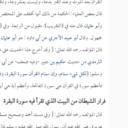
القرآن بعد الموت وعند القبر بدعة، وليست بمشروعة، ولكن 
قال بعض العلماء: الحكمة من ذلك أنها تخفف على المحتضر 
و
أبو عثمان
قال عنه في (التقريب): مقبول من الرابعة. وفي 
مجهول. وقال
أبو عبيد الآجري
عن
أبي داود
: هو
أبو عثمان 
قال المؤلف رحمه الله تعالى: [ وقد أخرج هذا الحديث على هذ
الترمذي
من حديث
حكيم بن جبير
-وفيه ضعف- عن
أبي 
وسلم: (
لكل شيء سنام، وإن سنام القرآن سورة البقرة، وفي
فأعظم سورة في القرآن هي سورة الفاتحة، وأعظم آية هي آي
فرار الشيطان من البيت الذي تقرأ فيه سورة البقرة
قال المؤلف رحمه الله تعالى: [ وفي مسند
أحمد
وصحيح
مسل
هريرة
رضي الله عنه أن رسول الله صلى الله عليه وسلم قال