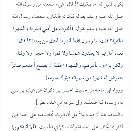
بكى، فقيل له: ما يبكيك؟! قال: شيء سمعته من رسول الله
صلى الله عليه وسلم يقوله فذكرته فأبكاني، سمعت رسول الله
صلى الله عليه وسلم يقول: (
أتخوف على أمتي الشرك والشهوة
الخفية؟ قلت: يا رسول الله! أتشرك أمتك من بعدك؟! قال:
نعم، أما إنهم لا يعبدون شمساً ولا قمراً ولا حجراً ولا وثناً،
ولكن يراءون بأعمالهم، والشهوة الخفية أن يصبح أحدهم صائماً
فتعرض له شهوة من شهواته فيترك صومه
).
ورواه
ابن ماجه
من حديث
الحسن بن ذكوان
عن
عبادة بن نسي
به، و
عبادة
فيه ضعف، وفي سماعه من
شداد
نظر ].
والشاهد هنا أن فيه دليلاً على أن الرياء يُخاف منه على الصالحين
أكثر مما يُخاف على العصاة وأشد، كما في الحديث: (
ألا أنبئكم بما