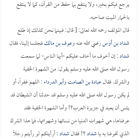
يرجع فيكم بخير، ولا ينتفع بما حفظ من القرآن، كما لا ينتفع
بالحمار الميت صاحبه.
قال المؤلف رحمه الله تعالى: [ قال: فبينما نحن كذلك إذ طلع
شداد بن أوس
رضي الله عنه و
عوف بن مالك
فجلسا إلينا، فقال
شداد
: إن أخوف ما أخاف عليكم -أيها الناس- لما سمعت
رسول الله صلى الله عليه وسلم يقول: من الشهوة الخفية
والشرك. فقال
عبادة بن الصامت
و
أبو الدرداء
: اللهم غفراً، أو
لم يكن رسول الله صلى الله عليه وسلم قد حدثنا أن الشيطان قد
يئس أن يعبد في جزيرة العرب؟! وأما الشهوة الخفية فقد
عرفناها، هي شهوات الدنيا من نسائها وشهواتها، فما هذا الشرك
الذي تخوفنا به يا
شداد
؟! فقال
شداد
: أرأيتكم لو رأيتم رجلاً