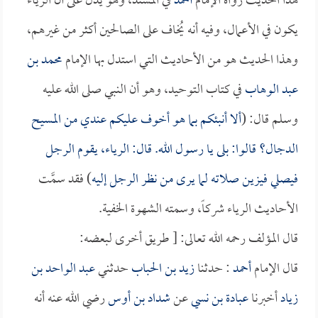
هذا الحديث رواه الإمام
أحمد
في المسند، وهو يدل على أن الرياء
يكون في الأعمال، وفيه أنه يُخاف على الصالحين أكثر من غيرهم،
وهذا الحديث هو من الأحاديث التي استدل بها الإمام
محمد بن
عبد الوهاب
في كتاب التوحيد، وهو أن النبي صلى الله عليه
وسلم قال: (
ألا أنبئكم بما هو أخوف عليكم عندي من المسيح
الدجال؟ قالوا: بلى يا رسول الله. قال: الرياء، يقوم الرجل
فيصلي فيزين صلاته لما يرى من نظر الرجل إليه
) فقد سمَّت
الأحاديث الرياء شركاً، وسمته الشهوة الخفية.
قال المؤلف رحمه الله تعالى: [ طريق أخرى لبعضه:
قال الإمام
أحمد
: حدثنا
زيد بن الحباب
حدثني
عبد الواحد بن
زياد
أخبرنا
عبادة بن نسي
عن
شداد بن أوس
رضي الله عنه أنه