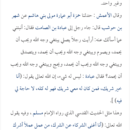
وغير واحد.
وقال
الأعمش
: حدثنا
حمزة أبو عمارة مولى بني هاشم
عن
شهر
بن حوشب
قال: جاء رجل إلى
عبادة بن الصامت
فقال: أنبئني
عما أسألك عنه: أرأيت رجلاً يصلي يبتغي وجه الله ويحب أن
يحمد، ويصوم ويبتغي وجه الله ويحب أن يحمد، ويتصدق
ويبتغي وجه الله ويحب أن يحمد، ويحج ويبتغي وجه الله ويحب
أن يحمد؟ فقال
عبادة
: ليس له شيء، إن الله تعالى يقول: (
أنا
خير شريك، فمن كان له معي شريك فهو له كله، لا حاجة لي
فيه
) ].
وهذا مثل الحديث القدسي الذي رواه الإمام
مسلم
، وفيه يقول
الله تعالى: (
أنا أغنى الشركاء عن الشرك، من عمل عملاً أشرك