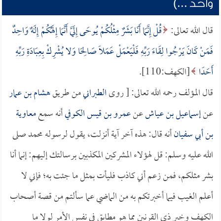
واحد ...)
قال الله تعالى:
قُلْ إِنَّمَا أَنَا بَشَرٌ مِثْلُكُمْ يُوحَى إِلَيَّ أَنَّمَا إِلَهُكُمْ إِلَهٌ وَاحِدٌ
فَمَنْ كَانَ يَرْجُوا لِقَاءَ رَبِّهِ فَلْيَعْمَلْ عَمَلًا صَالِحًا وَلا يُشْرِكْ بِعِبَادَةِ رَبِّهِ
أَحَدًا
[الكهف:110].
قال المؤلف رحمه الله تعالى: [ روى
الطبراني
من طريق
هشام بن عمار
عن
إسماعيل بن عياش
عن
عمرو بن قيس الكوفي
أنه سمع
معاوية
بن أبي سفيان
أنه قال: هذه آخر آية أنزلت، يقول لرسوله محمد صلى
الله عليه وسلم: قل لهؤلاء المشركين المكذبين برسالتك إليهم: إنما أنا
بشر مثلكم، فمن زعم أني كاذب فليأت بمثل ما جئت به؛ فإني لا
أعلم الغيب فيما أخبرتكم به من الماضي عما سألتم من قصة أصحاب
الكهف وخبر ذي القرنين مما هو مطابق في نفس الأمر لولا ما