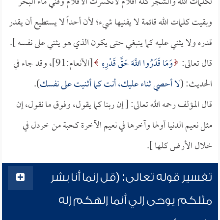
لكلمات الله والشجر كله أقلام لانكسرت الأقلام وفني ماء البحر
وبقيت كلمات الله قائمة لا يفنيها شيء؛ لأن أحداً لا يستطيع أن يقدر
قدره ولا يثني عليه كما ينبغي حتى يكون الذي هو يثني على نفسه ].
قال تعالى:
وَمَا قَدَرُوا اللَّهَ حَقَّ قَدْرِهِ
[الأنعام:91]، وقد جاء في
الحديث: (
لا أحصي ثناء عليك، أنت كما أثنيت على نفسك
).
قال المؤلف رحمه الله تعالى: [ إن ربنا كما يقول، وفوق ما نقول، إن
مثل نعيم الدنيا أولها وآخرها في نعيم الآخرة كحبة من خردل في
خلال الأرض كلها ].
تفسير قوله تعالى: (قل إنما أنا بشر
مثلكم يوحى إلي أنما إلهكم إله