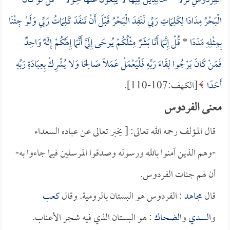
الْفِرْدَوْسِ نُزُلًا
*
خَالِدِينَ فِيهَا لا يَبْغُونَ عَنْهَا حِوَلًا
*
قُلْ لَوْ كَانَ
الْبَحْرُ مِدَادًا لِكَلِمَاتِ رَبِّي لَنَفِدَ الْبَحْرُ قَبْلَ أَنْ تَنفَدَ كَلِمَاتُ رَبِّي وَلَوْ جِئْنَا
بِمِثْلِهِ مَدَدًا
*
قُلْ إِنَّمَا أَنَا بَشَرٌ مِثْلُكُمْ يُوحَى إِلَيَّ أَنَّمَا إِلَهُكُمْ إِلَهٌ وَاحِدٌ
فَمَنْ كَانَ يَرْجُوا لِقَاءَ رَبِّهِ فَلْيَعْمَلْ عَمَلًا صَالِحًا وَلا يُشْرِكْ بِعِبَادَةِ رَبِّهِ
أَحَدًا
[الكهف:107-110].
معنى الفردوس
قال المؤلف رحمه الله تعالى: [ يخبر تعالى عن عباده السعداء
-وهم الذين آمنوا بالله ورسوله وصدقوا المرسلين فيما جاءوا به-
أن لهم جنات الفردوس.
قال
مجاهد
: الفردوس هو البستان بالرومية. وقال
كعب
و
السدي
و
الضحاك
: هو البستان الذي فيه شجر الأعناب.