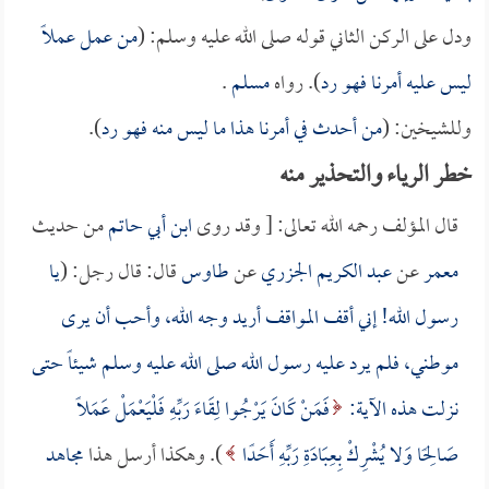
ودل على الركن الثاني قوله صلى الله عليه وسلم: (
من عمل عملاً
ليس عليه أمرنا فهو رد
). رواه
مسلم
.
وللشيخين: (
من أحدث في أمرنا هذا ما ليس منه فهو رد
).
خطر الرياء والتحذير منه
قال المؤلف رحمه الله تعالى: [ وقد روى
ابن أبي حاتم
من حديث
معمر
عن
عبد الكريم الجزري
عن
طاوس
قال: قال رجل: (
يا
رسول الله! إني أقف المواقف أريد وجه الله، وأحب أن يرى
موطني، فلم يرد عليه رسول الله صلى الله عليه وسلم شيئاً حتى
نزلت هذه الآية:
فَمَنْ كَانَ يَرْجُوا لِقَاءَ رَبِّهِ فَلْيَعْمَلْ عَمَلًا
صَالِحًا وَلا يُشْرِكْ بِعِبَادَةِ رَبِّهِ أَحَدًا
). وهكذا أرسل هذا
مجاهد