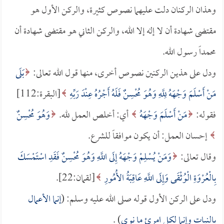
وهذان الركنان دلت عليهما نصوص كثيرة، والركن الأول هو
مقتضى شهادة أن لا إله إلا الله، والركن الثاني هو مقتضى شهادة أن
محمداً رسول الله.
ودل على هذين الركنين نصوص أخرى، منها قول الله تعالى:
بَلَى
مَنْ أَسْلَمَ وَجْهَهُ لِلَّهِ وَهُوَ مُحْسِنٌ فَلَهُ أَجْرُهُ عِنْدَ رَبِّهِ
[البقرة:112]
فقوله:
مَنْ أَسْلَمَ وَجْهَهُ
أي: أخلص العمل لله.
وَهُوَ مُحْسِنٌ
إحسان العمل: أن يكون موافقاً للشرع.
وقال تعالى:
وَمَنْ يُسْلِمْ وَجْهَهُ إِلَى اللَّهِ وَهُوَ مُحْسِنٌ فَقَدِ اسْتَمْسَكَ
بِالْعُرْوَةِ الْوُثْقَى وَإِلَى اللَّهِ عَاقِبَةُ الأُمُورِ
[لقمان:22].
ودل على الركن الأول قوله صلى الله عليه وسلم: (
إنما الأعمال
بالنيات وإنما لكل امرئ ما نوى
) .