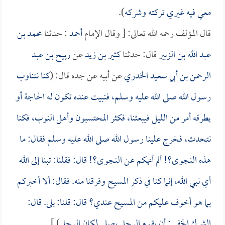
معي فيه غيري تركته وشركه
).
قال المؤلف رحمه الله تعالى: [ وقال الإمام
أحمد
: حدثنا
محمد بن
عبد الله بن الزبير
قال: حدثنا
كثير بن زيد
عن
ربيح بن عبد
الرحمن بن أبي سعيد الخدري
عن أبيه عن جده قال: (
كنا نتناوب
رسول الله صلى الله عليه وسلم، فنبيت عنده تكون له الحاجة أو
يطرقه أمر من الليل فيبعثنا، فكثر المحتسبون وأهل النوب، فكنا
نتحدث، فخرج علينا رسول الله صلى الله عليه وسلم فقال: ما
هذه النجوى؟! ألم أنهكم عن النجوى؟! قال: فقلنا: تبنا إلى الله
أي نبي الله، إنما كنا في ذكر المسيح وفرقنا منه. فقال: ألا أخبركم
بما هو أخوف عليكم من المسيح عندي؟ قال: قلنا: بلى. قال:
الشرك الخفي: أن يقوم الرجل يصلي لمكان الرجل
) ].