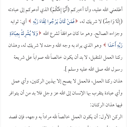
أطلعني الله عليه، وأنا أخبركم (أَنَّمَا إِلَهُكُمْ) الذي أدعوكم إلى عبادته
(إِلَهٌ وَاحِدٌ) لا شريك له،
فَمَنْ كَانَ يَرْجُوا لِقَاءَ رَبِّهِ
أي: ثوابه
وجزاءه الصالح. وهو ما كان موافقاً لشرع الله
وَلا يُشْرِكْ بِعِبَادَةِ
رَبِّهِ أَحَدًا
وهو الذي يراد به وجه الله وحده لا شريك له، وهذان
ركنا العمل المتقبل، لا بد أن يكون خالصاً لله صواباً على شريعة
رسول الله صلى الله عليه وسلم ].
هذان ركنا العمل، فالعمل لا يصح إلا بهذين الركنين، وأي عمل
وأي عبادة يتقرب بها الإنسان إلى الله عز وجل فلا بد من أن يتوافر
فيها هذان الركنان:
الركن الأول: أن يكون العمل خالصاً لله مراداً به وجهه، فإن قصد