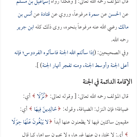
قال المؤلف رحمه الله تعالى: [ وهكذا رواه
إسماعيل بن مسلم
عن
الحسن
عن
سمرة
مرفوعاً، وروي عن
قتادة
عن
أنس بن
مالك
رضي الله عنه مرفوعاً بنحوه، روى ذلك كله
ابن جرير
رحمه الله.
وفي الصحيحين: (
إذا سألتم الله الجنة فاسألوه الفردوس؛ فإنه
أعلى الجنة وأوسط الجنة، ومنه تفجر أنهار الجنة
) ].
الإقامة الدائمة في الجنة
قال المؤلف رحمه الله تعالى: [ وقوله تعالى:
نُزُلًا
أي:
ضيافة؛ فإن النزل: الضيافة، وقوله:
خَالِدِينَ فِيهَا
أي:
مقيمين ساكنين فيها لا يظعنون عنها أبداً
لا يَبْغُونَ عَنْهَا حِوَلًا
أي: لا يختارون عنها غيرها، ولا يحبون سواها، كما قال