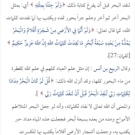
لنفد البحر قبل أن يفرغ كتابة ذلك
وَلَوْ جِئْنَا بِمِثْلِهِ
أي: بمثل
البحر آخر ثم آخر وهلم جراً بحور تمده ويكتب بها لما نفدت كلمات
الله، كما قال تعالى:
وَلَوْ أَنَّمَا فِي الأَرْضِ مِنْ شَجَرَةٍ أَقْلامٌ وَالْبَحْرُ
يَمُدُّهُ مِنْ بَعْدِهِ سَبْعَةُ أَبْحُرٍ مَا نَفِدَتْ كَلِمَاتُ اللَّهِ إِنَّ اللَّهَ عَزِيزٌ حَكِيمٌ
[لقمان:27].
وقال
الربيع بن أنس
: إن مثل علم العباد كلهم في علم الله كقطرة
من ماء البحور كلها، وقد أنزل الله ذلك:
قُلْ لَوْ كَانَ الْبَحْرُ مِدَادًا
لِكَلِمَاتِ رَبِّي لَنَفِدَ الْبَحْرُ قَبْلَ أَنْ تَنفَدَ كَلِمَاتُ رَبِّي
].
والمعنى أن الله تعالى لا نفاد لكلماته، وأنه لو جعل البحر المتلاطم
الأمواج ومده من بعده بسبعة أبحر فجعلت هذه المياه مداد حبر
يكتب به، وجعلت أشجار الأرض أقلاماً يكتب بها لتكسرت