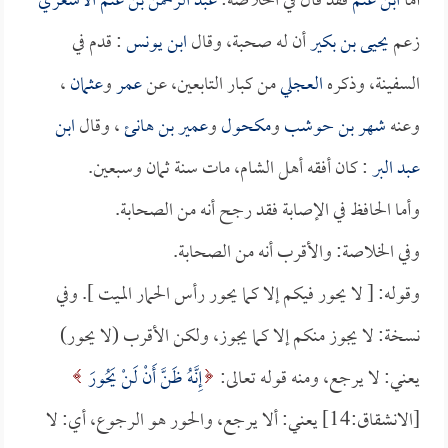
أما
ابن غنم
فقد قال في الخلاصة:
عبد الرحمن بن غنم الأشعري
زعم
يحيى بن بكير
أن له صحبة، وقال
ابن يونس
: قدم في
السفينة، وذكره
العجلي
من كبار التابعين، عن
عمر
و
عثمان
،
وعنه
شهر بن حوشب
و
مكحول
و
عمير بن هانئ
، وقال
ابن
عبد البر
: كان أفقه أهل الشام، مات سنة ثمان وسبعين.
وأما الحافظ في الإصابة فقد رجح أنه من الصحابة.
وفي الخلاصة: والأقرب أنه من الصحابة.
وقوله: [ لا يحور فيكم إلا كما يحور رأس الحمار الميت ]. وفي
نسخة: لا يجوز منكم إلا كما يجوز، ولكن الأقرب (لا يحور)
يعني: لا يرجع، ومنه قوله تعالى:
إِنَّهُ ظَنَّ أَنْ لَنْ يَحُورَ
[الانشقاق:14] يعني: ألا يرجع، والحور هو الرجوع، أي: لا