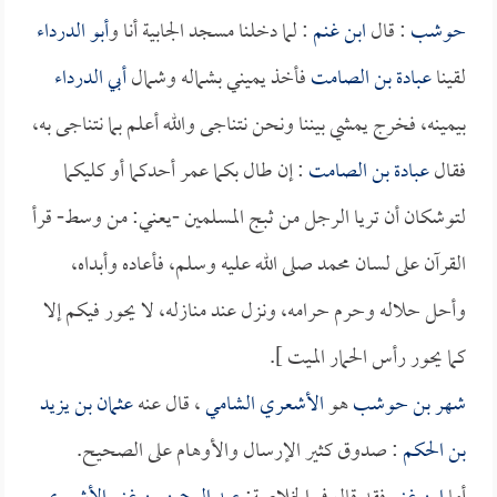
حوشب
: قال
ابن غنم
: لما دخلنا مسجد الجابية أنا و
أبو الدرداء
لقينا
عبادة بن الصامت
فأخذ يميني بشماله وشمال
أبي الدرداء
بيمينه، فخرج يمشي بيننا ونحن نتناجى والله أعلم بما نتناجى به،
فقال
عبادة بن الصامت
: إن طال بكما عمر أحدكما أو كليكما
لتوشكان أن تريا الرجل من ثبج المسلمين -يعني: من وسط- قرأ
القرآن على لسان محمد صلى الله عليه وسلم، فأعاده وأبداه،
وأحل حلاله وحرم حرامه، ونزل عند منازله، لا يحور فيكم إلا
كما يحور رأس الحمار الميت ].
شهر بن حوشب
هو
الأشعري الشامي
، قال عنه
عثمان بن يزيد
بن الحكم
: صدوق كثير الإرسال والأوهام على الصحيح.