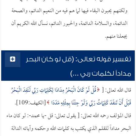
ولكنهم يحبون البقاء فيها لما هم فيه من النعيم الدائم، والصحة
الدائمة، والسلامة الدائمة، والحبور الدائم، نسأل الله الكريم أن
يجعلنا منهم.
تفسير قوله تعالى: (قل لو كان البحر
مداداً لكلمات ربي ...)
قال الله تعالى: [
قُلْ لَوْ كَانَ الْبَحْرُ مِدَادًا لِكَلِمَاتِ رَبِّي لَنَفِدَ الْبَحْرُ
قَبْلَ أَنْ تَنفَدَ كَلِمَاتُ رَبِّي وَلَوْ جِئْنَا بِمِثْلِهِ مَدَدًا
[الكهف:109].
قال المؤلف رحمه الله تعالى: [ يقول تعالى: قل -يا محمد-: لو كان ماء
البحر مداداً للقلم الذي يكتب به كلمات الله وحكمه وآياته الدالة