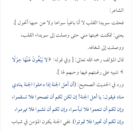
الشاعر:
فحلت سويدا القلب لا أنا باغياً سواها ولا عن حبها أتحول ].
يعني: تمكنت محبتها مني حتى وصلت إلى سويداء القلب،
ووصلت إلى شغافه.
قال المؤلف رحمه الله تعالى: [ وفي قوله:
لا يَبْغُونَ عَنْهَا حِوَلًا
تنبيه على رغبتهم فيها وحبهم لها ].
ورد في الحديث الصحيح: (
أن أهل الجنة إذا دخلوا الجنة ينادي
مناد فيقول: يا أهل الجنة! إن لكن لكم أن تصحوا فلا تسقموا،
وإن لكم أن تنعموا فلا تبأسوا، وإن لكم أن تشبوا فلا تهرموا،
وإن لكم أن تحيوا فلا تموتوا
). ففي الجنة يكون المؤمن في شباب