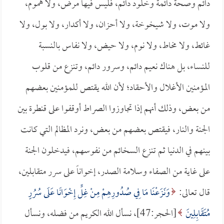
دائم وصحة دائمة وخلود دائم، فليس فيها مرض، ولا هموم،
ولا موت، ولا شيخوخة، ولا أحزان، ولا أكدار، ولا بول، ولا
غائط، ولا مخاط، ولا نوم، ولا حيض، ولا نفاس بالنسبة
للنساء، بل هناك نعيم دائم، وسرور دائم، وتنزع من قلوب
المؤمنين الأغلال والأحقاد؛ لأن الله يقتص للمؤمنين بعضهم
من بعض، وذلك أنهم إذا تجاوزوا الصراط أوقفوا على قنطرة بين
الجنة والنار، فيقتص بعضهم من بعض، ونرد المظالم التي كانت
بينهم في الدنيا ثم تنزع السخائم من نفوسهم، فيدخلون الجنة
على غاية من الصفاء وسلامة الصدر، إخواناً على سرر متقابلين،
قال تعالى:
وَنَزَعْنَا مَا فِي صُدُورِهِمْ مِنْ غِلٍّ إِخْوَانًا عَلَى سُرُرٍ
مُتَقَابِلِينَ
[الحجر:47]، نسأل الله الكريم من فضله، ونسأل