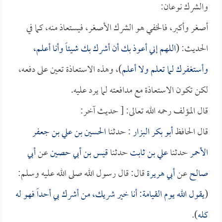
والشرك نوعان:
أصغر وأكبر، فالخفي هو الشرك الأصغر، فيستعاذ منه، كما في
الحديث: (
اللهم إني أعوذ بك أن أشرك بك شيئاً وأنا أعلم،
وأستغفرك لما تعلم ولا أعلم
)، وهذه الاستعاذة تعين على دفعه،
لكن تكون الاستعاذة مع مدافعته لما يرد عليه.
قال المؤلف رحمه الله تعالى: [ حديث آخر:
قال الحافظ
أبو بكر البزار
: حدثنا
الحسين بن علي بن جعفر
الأحمر
حدثنا
علي بن ثابت
حدثنا
قيس بن أبي حصين
عن
أبي
صالح
عن
أبي هريرة
قال: قال رسول الله صلى الله عليه وسلم:
(
يقول الله يوم القيامة: أنا خير شريك، من أشرك بي أحداً فهو له
كله
).