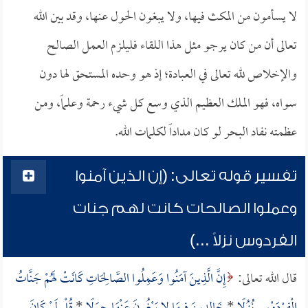
لا يسأمون من المكث فيها، ولا يبغون الحول عنها، وقد بين الله
تعالى أن من كان يرجو مثل هذا اللقاء فليلزم العمل الصالح
والإخلاص لله تعالى في العبادة؛ إذ هو وحده المستحق لها دون
سواه، فهو الملك العظيم الذي وسع كل شيء رحمة وعلماً، ومن
عظمته نفاد البحر لو كان مداداً لكلمات الله.
تفسير قوله تعالى: (إن الذين آمنوا
وعملوا الصالحات كانت لهم جنات
الفردوس نزلاً ...)
قال الله تعالى:
إِنَّ الَّذِينَ آمَنُوا وَعَمِلُوا الصَّالِحَاتِ كَانَتْ لَهُمْ جَنَّاتُ