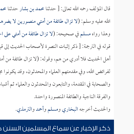
قال المؤلف رحمه الله تعالى: [ حدثنا
محمد بن بشار
حدثنا
محم
الله عليه وسلم: (
لا تزال طائفة من أمتي منصورين لا يضره
وهذا رواه
مسلم
في صحيحه: (
لا تزال طائفة من أمتي على ا
قوله في الترجمة: [ ذكر إثبات النصرة لأصحاب الحديث إلى قيا
أهل الحديث فلا أدري من هم، وقوله: (لا تزال طائفة من أمتي)
لفرائض الله، وفي مقدمتهم العلماء والمحدثون، وقد يكونوا مج
والصحابة في المقدمة، والتابعون والمحدثون والعلماء ثم أشب
والفرقة الناجية والطائفة المنصورة واحدة.
والحديث أخرجه
البخاري
و
مسلم
و
أحمد
و
الترمذي
.
ذكر الإخبار عن سماع المسلمين السنن 