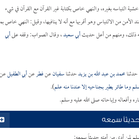
ية التباسه بغيره، والنهي خاص بكتابة غير القرآن مع القرآن في شيء
ند الأمن من الالتباس وهو أقربها مع أنه لا ينافيها، وقيل: النهي خاص ب
 منه ذلك، ومنهم من أعل حديث
أبي سعيد
، وقال الصواب: وقفه على
أبي
 حدثنا
محمد بن عبد الله بن يزيد
حدثنا
سفيان
عن
فطر
عن
أبي الطفيل
عن
لم وما طائر يطير بجناحيه إلا عندنا منه علم
).
ره وأفعاله وإباحاته صلى الله عليه وسلم.
ديثاً سمعه
لم لمن أدى من أمته حديثاً سمعه: