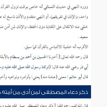
وورد النهي في حديث
النسائي
أنه خاص بوقت نزول القرآن خش
واحد، والإذن في تفريقهما، أو النهي متقدم والأذن ناسخ له ع
خشي منه الاتكال على الكتابة دون الحفظ، والإذن لمن أمن
سعيد
.
الأقرب أنه خشية الالتباس بالقرآن كما سبق.
قال رحمه الله تعالى:[ أخبرنا
الحسين بن أحمد بن بسطام
بالأبلة
أبي ذر
رضي الله عنه قال: (
تركنا رسول الله صلى الله عليه وس
قال
أبو حاتم
: معنى (عندنا منه) يعني: بأوامره ونواهيه وأخبا
ذكر دعاء المصطفى لمن أدى من أمته ح
قال المؤلف رحمه الله: [ ذكر دعاء المصطفى صلى الله عليه وس