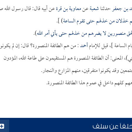
د بن جعفر
حدثنا
شعبة
عن
معاوية بن قرة
عن أبيه قال: قال رسول الله ص
م خذلان من خذلهم حتى تقوم الساعة
) ].
لحق منصورين لا يضرهم من خذلهم حتى يأتي أمر الله
).
م الساعة ]، قيل للإمام
أحمد
: من هم الطائفة المنصورة؟ قال: إن لم يكونوا
، المعنى: أن الطائفة المنصورة هم المستقيمون على طاعة الله، المؤدون
تمعين وقد يكونوا متفرقين، منهم المزارع والنجار.
اههم كلهم داخل في عموم هذا الطائفة المنصورة.
خلفاً عن سلف