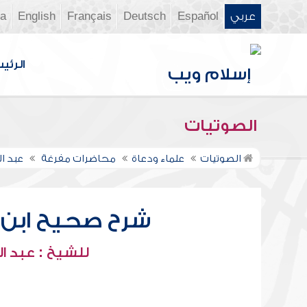
عربي
Español
Deutsch
Français
English
ia
الرئي
الصوتيات
الصوتيات
علماء ودعاة
محاضرات مفرغة
عبد ال
شرح صحيح ابن ح
للشيخ : عبد ال