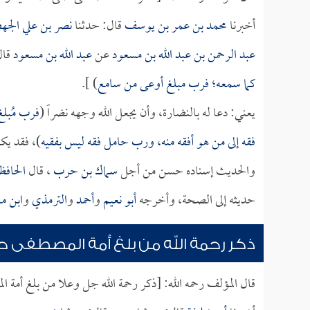
أخبرنا
محمد بن عمر بن يوسف
قال: حدثنا
نصر بن علي الج
عبد الرحمن بن عبد الله بن مسعود
عن
عبد الله بن مسعود
قال
كما سمعه؛ فرب مبلغ أوعى من سامع
) ].
يعني: دعا له بالنضارة، وأن يجعل الله وجهه نضراً (
فرب مُبلغ
فقه إلى من هو أفقه منه، ورب حامل فقه ليس بفقيه
)، فقد يك
والحديث إسناده حسن من أجل
سماك بن حرب
، قال
الحافظ
حديثه إلى الصحة، وأخرجه
أبو نعيم
و
أحمد
و
الترمذي
و
ابن م
ذكر رحمة الله من بلغ أمة المصطفى حدي
قال المؤلف رحمه الله: [ذكر رحمة الله جل وعلا من بلغ أمة 