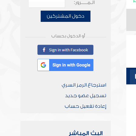
الـمـــــرور:
دخول المشتركين
أو الدخول بحساب
استرجاع الرمز السري
تسجيل عضو جديد
إعادة تفعيل حساب
البث المباشر