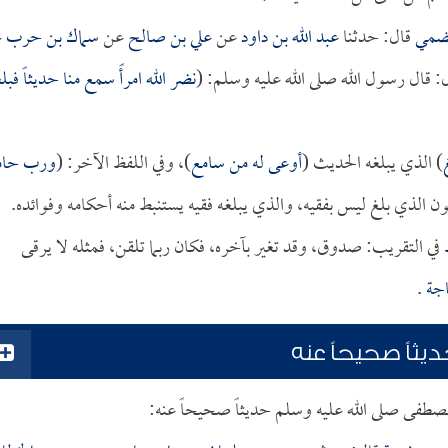
هضمي
قال: حدثنا
عبد الله بن داود
عن
علي بن صالح
عن
سماك بن حرب
ع
: قال رسول الله صلى الله عليه وسلم: (
نضر الله امرأً سمع منا حديثاً فبل
) الذي يبلغه الحديث (
أوعى له من سامع
)، وفي اللفظ الآخر: (
ورب حام
ون الذي بلغ ليس بفقيه، والذي يبلغه فقيه يستنبط منه أحكامه وفوائده.
في التقريب: صدوق، وقد تغير بآخره، فكان ربما تلقن، فمثله لا يرقى
اجة
.
ثاً صحيحاً عنه
المصطفى صلى الله عليه وسلم حديثاً صحيحاً عنه: