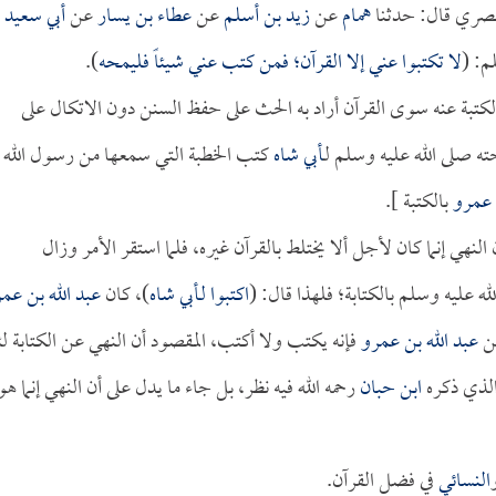
ري قال: حدثنا
همام
عن
زيد بن أسلم
عن
عطاء بن يسار
عن
أبي سعيد
م: (
لا تكتبوا عني إلا القرآن؛ فمن كتب عني شيئاً فليمحه
).
كتبة عنه سوى القرآن أراد به الحث على حفظ السنن دون الاتكال على
ه صلى الله عليه وسلم لـ
أبي شاه
كتب الخطبة التي سمعها من رسول الله
 عمرو
بالكتبة ].
لنهي إنما كان لأجل ألا يختلط بالقرآن غيره، فلما استقر الأمر وزال
له عليه وسلم بالكتابة؛ فلهذا قال: (
اكتبوا لـ
أبي شاه
)، كان
عبد الله بن عم
من
عبد الله بن عمرو
فإنه يكتب ولا أكتب، المقصود أن النهي عن الكتابة لئ
 الذي ذكره
ابن حبان
رحمه الله فيه نظر، بل جاء ما يدل على أن النهي إنما هو
النسائي
في فضل القرآن.