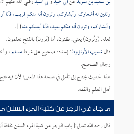
بن سعيد بن سويد
عن
أبي حميد
و
أبي أسيد
رضي الله عنهم أن ا
وتلين له أشعاركم وأبشاركم، وترون أنه منكم قريب، فأنا أو
وأبشاركم، وترون أنه منكم بعيد، فأنا أبعدكم منه
) ].
لعله: (وتُرون) يعني: تظنون، أما (تَرون) بالفتح تعلمون.
قال
شعيب الأرنؤوط
: إسناده صحيح على شرط
مسلم
، وأخ
رجال الصحيح.
هذا الحديث يحتاج إلى تأمل في صحة هذا المعنى؛ لأن فيه ف
أهل العلم والفقه.
ما جاء في الزجر عن كتبة المرء السنن 
قال رحمه الله تعالى:[ باب الزجر عن كتبة المرء السنن مخافة أ