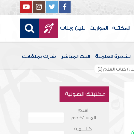
المكتبة
المواريث
بنين وبنات
الشجرة العلمية
البث المباشر
شارك بملفاتك
ن كتاب العلم [1]
مكتبتك الصوتية
اسم
المستخدم:
كـلـــمـة