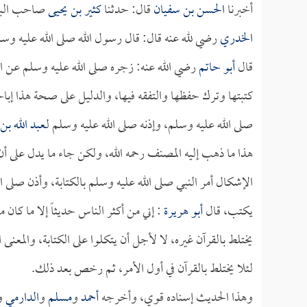
أخبرنا
الحسن بن سفيان
قال: حدثنا
كثير بن يحيى
صاحب البص
الخدري
رضي لله عنه قال: قال رسول الله صلى الله عليه وسل
قال
أبو حاتم
رضي الله عنه: زجره صلى الله عليه وسلم عن ال
كتبتها وترك حفظها والتفقه فيها، والدليل على صحة هذا إباحت
صلى الله عليه وسلم، وإذنه صلى الله عليه وسلم لـ
عبد الله بن
هذا ما ذهب إليه المصنف رحمه الله، ولكن جاء ما يدل على أن ا
الإشكال أمر النبي صلى الله عليه وسلم بالكتابة، وأذن صلى ال
يكتب، قال
أبو هريرة
: إني من أكثر الناس حديثاً إلا ما كان 
يختلط بالقرآن غيره، لا لأجل أن يتكلوا على الكتابة، والمعنى
لئلا يختلط بالقرآن في أول الأمر، ثم رخص بعد ذلك.
وهذا الحديث إسناده قوي، وأخرجه
أحمد
و
مسلم
و
الدارمي
و