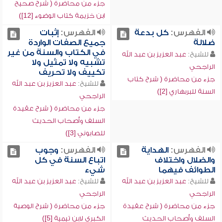
جزء من محاضرة ( شرح صحيح
ابن خزيمة كتاب الوضوء [12])
الفهرس:
كل بدعة
الفهرس:
إثبات
ضلالة
جميع الصفات الواردة
في الكتاب والسنة من غير
للشيخ:
عبد العزيز بن عبد الله
تشبيه ولا تمثيل ولا
الراجحي
تكييف ولا تحريف
جزء من محاضرة ( شرح كتاب
للشيخ:
عبد العزيز بن عبد الله
السنة للبربهاري [2])
الراجحي
جزء من محاضرة ( شرح عقيدة
السلف وأصحاب الحديث
للصابوني [3])
الفهرس:
الهداية
الفهرس:
وجوب
والضلال واختلاف
اتباع السنة في كل
الطوائف فيهما
شيء
للشيخ:
عبد العزيز بن عبد الله
للشيخ:
عبد العزيز بن عبد الله
الراجحي
الراجحي
جزء من محاضرة ( شرح عقيدة
جزء من محاضرة ( شرح الوصية
السلف وأصحاب الحديث
الكبرى لابن تيمية [5])