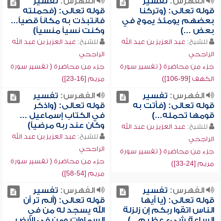
الفهرس:
تفسير
الفهرس:
تفسير
قوله تعالى: (وتركنا
قوله تعالى: (فحملته
بعضهم يومئذ يموج في
فانتبذت به مكاناً قصياً...
بعض ...)
وكنت نسياً منسياً)
للشيخ:
عبد العزيز بن عبد الله
للشيخ:
عبد العزيز بن عبد الله
الراجحي
الراجحي
جزء من محاضرة ( تفسير سورة
جزء من محاضرة ( تفسير سورة
الكهف [99-106])
مريم [16-23])
الفهرس:
تفسير
الفهرس:
تفسير
قوله تعالى: (فأتت به
قوله تعالى: (واذكر
قومها تحمله...)
في الكتاب إسماعيل ...
وكان عند ربه مرضياً)
للشيخ:
عبد العزيز بن عبد الله
للشيخ:
عبد العزيز بن عبد الله
الراجحي
الراجحي
جزء من محاضرة ( تفسير سورة
جزء من محاضرة ( تفسير سورة
مريم [24-33])
مريم [54-58])
الفهرس:
تفسير
الفهرس:
تفسير
قوله تعالى: (يا أيها
قوله تعالى: (ألم تر أن
الناس اتقوا ربكم إن زلزلة
الله يسجد له من في
الساعة شيء عظيم...)
السماوات ومن في الأرض