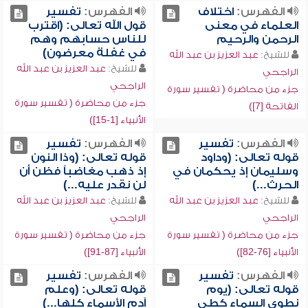
الفهرس:
اختلاف
الفهرس:
تفسير
العلماء في معنى
قول الله تعالى: (اقترب
الرحمن والرحيم
للناس حسابهم وهم
في غفلة معرضون)
للشيخ:
عبد العزيز بن عبد الله
للشيخ:
عبد العزيز بن عبد الله
الراجحي
الراجحي
جزء من محاضرة ( تفسير سورة
جزء من محاضرة ( تفسير سورة
الفاتحة [7])
الأنبياء [1-15])
الفهرس:
تفسير
الفهرس:
تفسير
قوله تعالى: (وداود
قوله تعالى: (وذا النون
وسليمان إذ يحكمان في
إذ ذهب مغاضباً فظن أن
الحرث...)
لن نقدر عليه...)
للشيخ:
عبد العزيز بن عبد الله
للشيخ:
عبد العزيز بن عبد الله
الراجحي
الراجحي
جزء من محاضرة ( تفسير سورة
جزء من محاضرة ( تفسير سورة
الأنبياء [76-82])
الأنبياء [87-91])
الفهرس:
تفسير
الفهرس:
تفسير
قوله تعالى: (يوم
قوله تعالى: (وعلم
نطوي السماء كطي
آدم الأسماء كلها...)