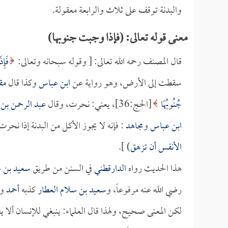
والبدنة توقف على ثلاث والرابعة معقولة.
معنى قوله تعالى: (فإذا وجبت جنوبها)
قال المصنف رحمه الله تعالى: [ وقوله سبحانه وتعالى:
فَإِ
سقطت إلى الأرض، وهو رواية عن
ابن عباس
وكذا قال
مق
جُنُوبُهَا
[الحج:36]، يعني: نحرت، وقال
عبد الرحمن بن 
ابن عباس
و
مجاهد
: فإنه لا يجوز الأكل من البدنة إذا نح
الأنفس أن تزهق
) ].
هذا الحديث رواه
الدارقطني
في السنن من طريق
سعيد بن س
رضي الله عنه مرفوعاً، و
سعيد بن سلام العطار
كذبه
أحمد
و
لكن المعنى صحيح، ولهذا قال العلماء: ينبغي للإنسان ألا ي