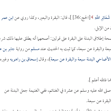
َعَائِرِ اللَّهِ
[الحج:36] ]، قال: البقرة والبعير، وكذا روي عن
ابن عمر
ن من الإبل.
صحة إطلاق البدنة على البقرة على قولين: أصحهما أنه يطلق عليها ذلك شرعا
سبعة والبقرة عن سبعة، كما ثبت به الحديث عند
مسلم
من رواية
جابر بن ع
 الأضاحي البدنة سبعة والبقرة عن سبعة
)، وقال
إسحاق بن راهويه
وغيره:
 فالله أعلم ].
صلى الله عليه وسلم عن عشرة في الغنائم، ففي الغنيمة جعل البدنة عن
البقرة عن سبعة.