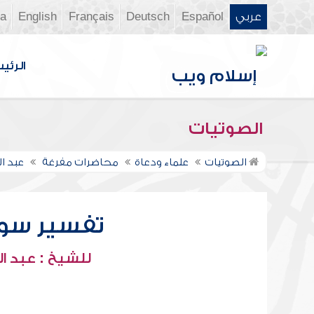
عربي
Español
Deutsch
Français
English
ia
الرئي
الصوتيات
الصوتيات
علماء ودعاة
محاضرات مفرغة
عبد ال
تفسير سورة ا
للشيخ : عبد ال