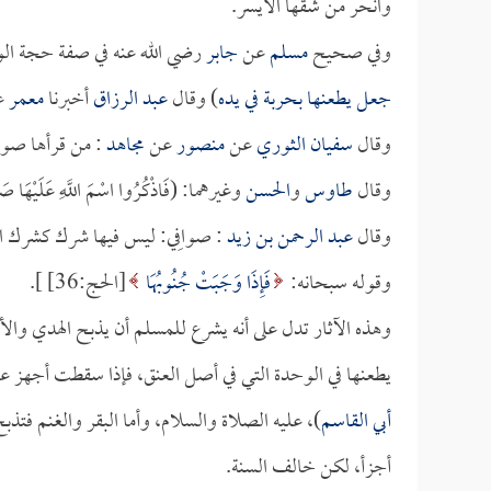
وانحر من شقها الأيسر.
وفي صحيح
مسلم
عن
جابر
رضي الله عنه في صفة حجة الود
جعل يطعنها بحربة في يده
) وقال
عبد الرزاق
أخبرنا
معمر
ع
وقال
سفيان الثوري
عن
منصور
عن
مجاهد
: من قرأها صوا
وقال
طاوس
و
الحسن
وغيرهما: (فَاذْكُرُوا اسْمَ اللَّهِ عَلَ
وقال
عبد الرحمن بن زيد
: صوافِي: ليس فيها شرك كشرك ال
وقوله سبحانه:
فَإِذَا وَجَبَتْ جُنُوبُهَا
[الحج:36] ].
وهذه الآثار تدل على أنه يشرع للمسلم أن يذبح الهدي والأ
يطعنها في الوحدة التي في أصل العنق، فإذا سقطت أجهز عل
أبي القاسم
)، عليه الصلاة والسلام، وأما البقر والغنم فتذ
أجزأ، لكن خالف السنة.