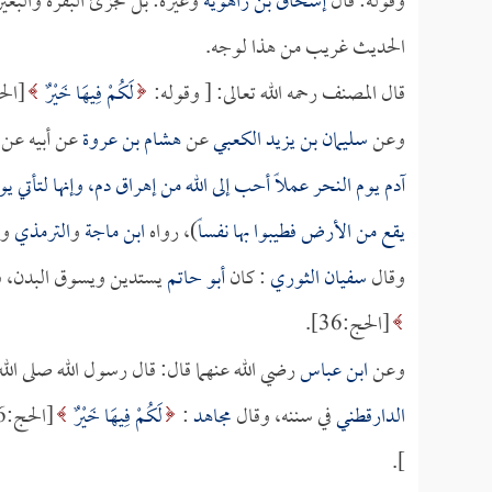
وقوله: قال
إسحاق بن راهويه
وغيره: بل تجزئ البقرة والبعي
الحديث غريب من هذا لوجه.
قال المصنف رحمه الله تعالى: [ وقوله:
لَكُمْ فِيهَا خَيْرٌ
[الحج:36]، أي: ثواب 
وعن
سليمان بن يزيد الكعبي
عن
هشام بن عروة
عن أبيه عن
آدم يوم النحر عملاً أحب إلى الله من إهراق دم، وإنها لتأتي ي
يقع من الأرض فطيبوا بها نفساً
)، رواه
ابن ماجة
و
الترمذي
وح
وقال
سفيان الثوري
: كان
أبو حاتم
يستدين ويسوق البدن، فق
[الحج:36].
وعن
ابن عباس
رضي الله عنهما قال: قال رسول الله صلى الل
الدارقطني
في سننه، وقال
مجاهد
:
لَكُمْ فِيهَا خَيْرٌ
[الحج:36] قال: أجر ومنافع، وقال
].