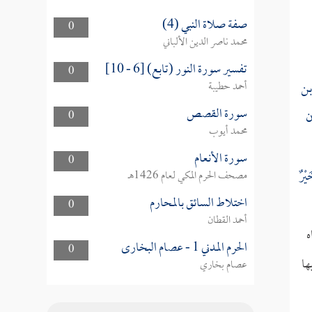
صفة صلاة النبي (4)
0
محمد ناصر الدين الألباني
تفسير سورة النور (تابع) [6 - 10]
0
بن
أحمد حطيبة
سورة القصص
ن
0
محمد أيوب
سورة الأنعام
0
يْرٌ
مصحف الحرم المكي لعام 1426هـ
اختلاط السائق بالمحارم
0
أحمد القطان
ه
الحرم المدني 1 - عصام البخارى
0
ها
عصام بخاري