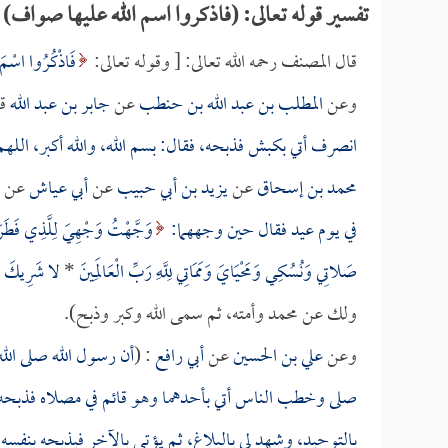
تفسير قوله تعالى: (فاذكروا اسم الله عليها صواف)
قال المصنف رحمه الله تعالى: [ وقوله تعالى:
فَاذْكُرُوا اسْمَ 
وعن
المطلب بن عبد الله بن حنطب
عن
جابر بن عبد الله
قا
انصرف أتي بكبش فذبحه، فقال: بسم الله، والله أكبر، الل
محمد بن إسحاق
عن
يزيد بن أبي حبيب
عن
أبي عياش
عن
في يوم عيد فقال حين وجههما:
وَجَّهْتُ وَجْهِيَ لِلَّذِي فَطَرَ 
صَلاتِي وَنُسُكِي وَمَحْيَايَ وَمَمَاتِي لِلَّهِ رَبِّ الْعَالَمِينَ
*
لا شَرِيكَ لَهُ
ولك عن محمد وأمته، ثم سمى الله وكبر وذبح).
وعن
علي بن الحسين
عن
أبي رافع
: (
أن رسول الله صلى الل
صلى وخطب الناس أتي بأحدهما وهو قائم في مصلاه فذبحه ب
بالتوحيد، وشهد لي بالبلاغ، ثم يؤتى بالآخر فيذبحه بنفسه