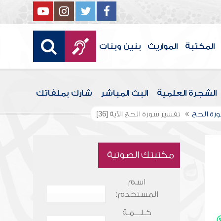
المكتبة
المواريث
بنين وبنات
الشجرة العلمية
البث المباشر
شارك بملفاتك
رة الحج
تفسير سورة الحج الآية [36]
مكتبتك الصوتية
اسم
المستخدم:
كـلـــمـة