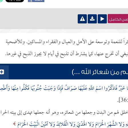
نصي الكامل
 للنعمة وتوسعة على الأهل والعيال والفقراء والمساكين. وللأضحية
 أن تخرج عنها، كما يشترط أن تذبح في أيام لا يجوز الذبح في غيرها.
 من شعائر الله ...)
هَا خَيْرٌ فَاذْكُرُوا اسْمَ اللَّهِ عَلَيْهَا صَوَافَّ فَإِذَا وَجَبَتْ جُنُوبُهَا فَكُلُوا مِنْهَا وَأَطْعِ
ما خلق لهم من البدن وجعلها من شعائره، وهو أنه جعلها تهدى إلى بيته الحرام
َّهِ وَلا الشَّهْرَ الْحَرَامَ وَلا الْهَدْيَ وَلا الْقَلائِدَ وَلا آمِّينَ الْبَيْتَ الْحَرَامَ