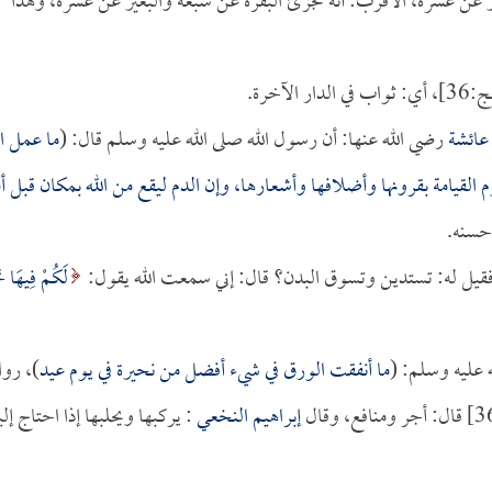
ر عن عشرة، الأقرب: أنه تجزئ البقرة عن سبعة والبعير عن عشرة، وهذا
في الدار الآخرة.
عائشة
رضي الله عنها: أن رسول الله صلى الله عليه وسلم قال: (
ما عمل ا
وم القيامة بقرونها وأضلافها وأشعارها، وإن الدم ليقع من الله بمكان قبل أ
سنه.
يل له: تستدين وتسوق البدن؟ قال: إني سمعت الله يقول:
لَكُمْ فِيهَا خَ
ه عليه وسلم: (
ما أنفقت الورق في شيء أفضل من نحيرة في يوم عيد
)، روا
إبراهيم النخعي
: يركبها ويحلبها إذا احتاج إلي