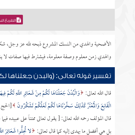
التفريغ ال
الأضحية والهدي من النسك المشروع ذبحه لله عز وجل، شكراً
والهدي زمن معلوم وصفة معلومة، فيشترط فيها صفات لا ينبغي
تفسير قوله تعالى: (والبدن جعلناها لكم
قال الله تعالى:
وَالْبُدْنَ جَعَلْنَاهَا لَكُمْ مِنْ شَعَائِرِ اللَّهِ لَكُمْ فِي
الْقَانِعَ وَالْمُعْتَرَّ كَذَلِكَ سَخَّرْنَاهَا لَكُمْ لَعَلَّكُمْ تَشْكُرُونَ
[الحج:36].
قال المؤلف رحمه الله تعالى: [ يقول تعالى ممتناً على عبيده في
بل هي أفضل ما يهدى إليه كما قال تعالى:
لا تُحِلُّوا شَعَائِرَ الل