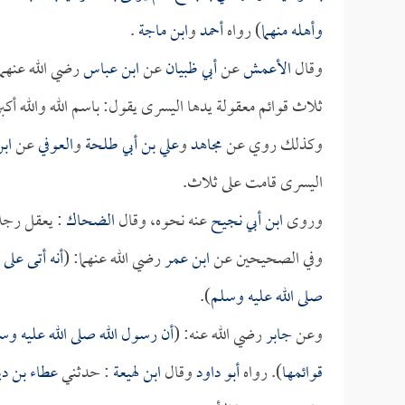
وأهله منهما
) رواه
أحمد
و
ابن ماجة
.
وقال
الأعمش
عن
أبي ظبيان
عن
ابن عباس
رضي الله عنهما
ثلاث قوائم معقولة يدها اليسرى يقول: باسم الله والله أكبر 
وكذلك روي عن
مجاهد
و
علي بن أبي طلحة
و
العوفي
عن
اب
اليسرى قامت على ثلاث.
وروى
ابن أبي نجيح
عنه نحوه، وقال
الضحاك
: يعقل رجلا
وفي الصحيحين عن
ابن عمر
رضي الله عنهما: (
أنه أتى على 
صلى الله عليه وسلم
).
وعن
جابر
رضي الله عنه: (
أن رسول الله صلى الله عليه وس
قوائمها
). رواه
أبو داود
وقال
ابن لهيعة
: حدثني
عطاء بن دي