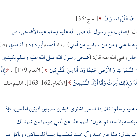
اللَّهِ عَلَيْهَا صَوَافَّ
[الحج:36].
ل: (
صليت مع رسول الله صلى الله عليه وسلم عيد الأضحى، فلما
هم هذا عني وعن من لم يضح من أمتي
). رواه
أحمد
و
أبو داود
و
الترمذي
وقال
جابر
رضي الله عنه قال: (
ضحى رسول الله صلى الله عليه وسلم بكبشين
السَّمَوَاتِ وَالأَرْضَ حَنِيفًا وَمَا أَنَا مِنَ الْمُشْرِكِين
[الأنعام:179] ..
إِنَّ
 وَبِذَلِكَ أُمِرْتُ وَأَنَا أَوَّلُ الْمُسْلِمِينَ
[الأنعام:162-163]، اللهم منك
ه عليه وسلم: كان إذا ضحى اشترى كبشين سمينين أقرنين أملحين، فإذا
نفسه بالمدية، ثم يقول: اللهم هذا عن أمتي جميعها من شهد لك
 ثم يقول: هذا عن محمد وآل محمد فيطعمها جميعاً للمساكين، ويأكل هو