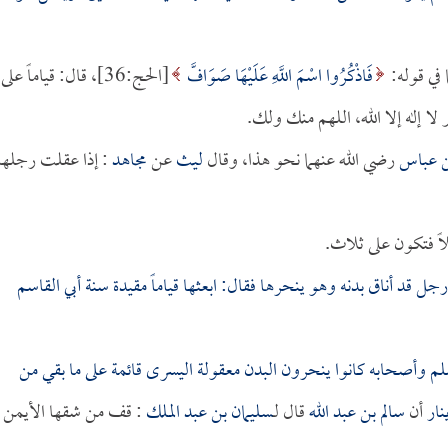
 في قوله:
فَاذْكُرُوا اسْمَ اللَّهِ عَلَيْهَا صَوَافَّ
[الحج:36]، قال: قياماً على
لا إله إلا الله، اللهم منك ولك.
ن عباس
رضي الله عنهما نحو هذا، وقال
ليث
عن
مجاهد
: إذا عقلت رجلها
ً فتكون على ثلاث.
رجل قد أناق بدنه وهو ينحرها فقال: ابعثها قياماً مقيدة سنة أبي القاسم
لم وأصحابه كانوا ينحرون البدن معقولة اليسرى قائمة على ما بقي من
نار
أن
سالم بن عبد الله
قال لـ
سليمان بن عبد الملك
: قف من شقها الأيمن