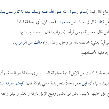
اع قال فيه: (
فنحر رسول الله صلى الله عليه وسلم بيده ثلاثاً وستين بدنة
ن
قتادة
قال في حرف
ابن مسعود
: (صوافن) أي: معقلة قياماً.
فن قال: معقولة، ومن قرأها (صواف) قال: تصف بين يديها.
يْهَا صَوَافِي) يعني: خالصة لله عز وجل، وكذا رواه
مالك
عن
الزهري
.
جاهلية لأصنامهم.
ضحية إذا كانت من الإبل قائمة معقولة اليد اليسرى، وهذا هو السنة، وأن
يها، ولما رأى
ابن عمر
رجلاً ينحر بدنة وهي باركة قال: (
ابعثها مقيدة سنة
بح على جنبها الأيسر، لكن لو عكس وذبح الإبل باركة والغنم والبقر واقفة