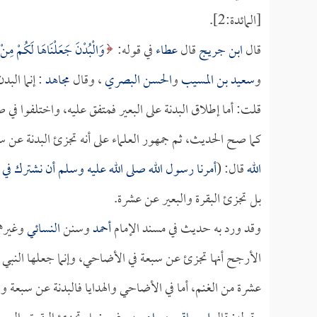
[المائدة:2].
قال
ابن جريج
قال
عطاء
في قوله:
وَالْبُدْنَ جَعَلْنَاهَا لَكُمْ مِنْ ش
و
سعيد بن المسيب
و
الحسن البصري
، وقال
مجاهد
: إنما البد
قلت: أما إطلاق البدنة على البعير فمتفق عليه، واختلفوا في 
كما صح الحديث، ثم جمهور العلماء على أنه تجزئ البدنة عن 
الله
قال: (
أمرنا رسول الله صلى الله عليه وسلم أن نشترك في
بل تجزئ البقرة والبعير عن عشرة.
وقد ورد به حديث في مسند الإمام
أحمد
وسنن
النسائي
وغيرهما
الأرجح أنها تجزئ عن سبعة في الأضاحي، وإنما جعلها النبي 
عشرة من الغنم، أما في الأضاحي والهدايا فالبدنة عن سبعة و