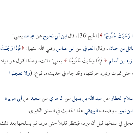
ذَا وَجَبَتْ جُنُوبُهَا
[الحج:36]، قال
ابن أبي نجيح
عن
مجاهد
يعني:
اتل بن حيان
، وقال
العوفي
عن
ابن عباس
رضي الله عنهما:
فَإِذَا وَجَبَتْ
زيد بن أسلم
فَإِذَا وَجَبَتْ جُنُوبُهَا
يعني: ماتت، وهذا القول هو مراد
رت حتى تموت وتبرد حركتها، وقد جاء في حديث مرفوع: (
ولا تعجلوا
لام العطار
عن
عبد الله بن بديل
عن
الزهري
عن
سعيد
عن
أبي هريرة
ابن نمير
، وضعف
البيهقي
هذا الحديث في السنن الكبرى.
عجل في سلخها قبل أن تبرد، فينتظر قليلاً حتى تبرد، ثم يسلخها بعد ذلك،