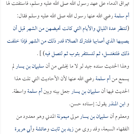
تهراق الدماء على عهد رسول الله صلى الله عليه وسلم، فاستفتت لها
أم سلمة
رضي الله عنها رسول الله صلى الله عليه وسلم فقال:
(
لتنظر عدة الليالي والأيام التي كانت تحيضهن من الشهر قبل أن
يصيبها الذي أصابها فلتترك الصلاة قدر ذلك من الشهر فإذا خلفت
ذلك فلتغتسل، ثم لتستثفر بثوب ثم لتصل فيه
) ] .
وهذا الحديث سنده جيد لو لا ما يخشى من أن
سليمان بن يسار
لم
يسمع من
أم سلمة
رضي الله عنها لأن الأحاديث التي تلت هذا
الحديث فيها أن
سليمان بن يسار
جعل بينه وبين
أم سلمة
واسطة.
و
ابن المنذر
يقول: إسناده حسن.
ومعلوم أن
سليمان بن يسار
مولى
ميمونة
المدني وهو معدود من
الفقهاء السبعة، وقد روى عن
زيد بن ثابت
و
عائشة
و
أبي هريرة