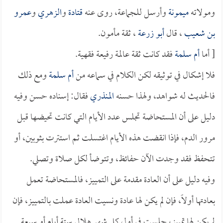
ومولاته
ميمونة
وأرسل للجماعة، روى عنه
قتادة
و
الزهري
و
عمرو
بن شعيب
، قال
أبو زرعة
، ثقة مأمون.
[ أما
أم سلمة
فقد كانت ثقة عالمة رفيعة فقهية.
فلا إشكال في توثيقه لكن الكلام في سماعه من
أم سلمة
ومع ذلك
فالحديث له شواهد، ولهذا حسنه
المنذري
فقال: إسناده حسن وفيه
دليل على أن المستحاضة تجلس عدد الأيام التي كانت تحيضها قبل
مرور الدم، فإذا انقضت هذه الأيام اغتسلت ثم استترت بثوبين، أو
تتحفظ فقد وجدت الآن حفائظ، وتتوضأ لكل صلاة وتصلي.
وفيه دليل على أن العادة مقدمة على التمييز، فالمستحاضة تعمل
بعادتها أولاً، فإن لم يكن لها عادة ونسيت العادة عملت بالتمييز، فإن
لم يكن لها تمييز، جلست في أول كل شهر هلالي ستة أيام أو سبعة