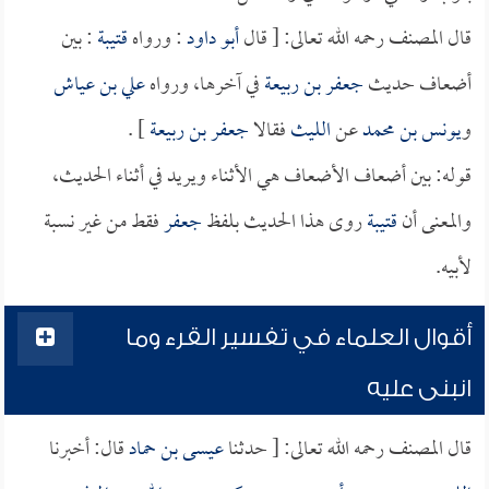
قال المصنف رحمه الله تعالى: [ قال
أبو داود
: ورواه
قتيبة
: بين
أضعاف حديث
جعفر بن ربيعة
في آخرها، ورواه
علي بن عياش
و
يونس بن محمد
عن
الليث
فقالا
جعفر بن ربيعة
] .
قوله: بين أضعاف الأضعاف هي الأثناء ويريد في أثناء الحديث،
والمعنى أن
قتيبة
روى هذا الحديث بلفظ
جعفر
فقط من غير نسبة
لأبيه.
أقوال العلماء في تفسير القرء وما
انبنى عليه
قال المصنف رحمه الله تعالى: [ حدثنا
عيسى بن حماد
قال: أخبرنا