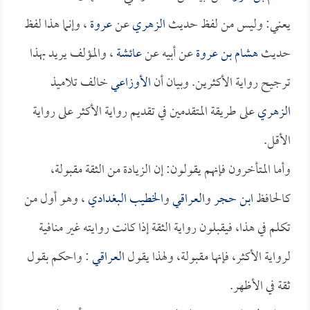
يعني: وليس من لفظ حديث
الزهري
عن
عروة
، وإنما هذا لفظ
حديث
هشام بن عروة
عن أبيه عن
عائشة
، والمؤلف يريد بهذا
ترجيح رواية الأكثرين. وبيان أن
الأوزاعي
خالف تلاميذ
الزهري
على طريقة المتقدمين في تقديم رواية الأكثر على رواية
الأقل.
وأما المتأخرون فإنهم يقولون: إن الزيادة من الثقة مقبولة،
كالحافظ
ابن حجر
و
العراقي
و
الخطيب البغدادي
، وهو أول من
تكلم في هذا، فيقبلون رواية الثقة إذا كانت روايته غير منافية
لرواية الأكثر، فإنها مقبولة، ولهذا يقول
العراقي
: واحكم بقول
ثقة في الأظهر.