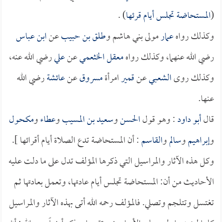
(
المستحاضة تجلس أيام قرئها
) .
وكذلك رواه
عمار
مولى بني هاشم و
طلق بن حبيب
عن
ابن عباس
رضي الله عنهما، وكذلك رواه
معقل الخثعمي
عن
علي
رضي الله عنه،
وكذلك روى
الشعبي
عن
قمير
امرأة
مسروق
عن
عائشة
رضي الله
عنها.
قال
أبو داود
: وهو قول
الحسن
و
سعيد بن المسيب
و
عطاء
و
مكحول
و
إبراهيم
و
سالم
و
القاسم
: أن المستحاضة تدع الصلاة أيام أقرائها ].
وكل هذه الآثار والمراسيل التي ذكرها المؤلف تدل على ما دلت عليه
الأحاديث من أن: المستحاضة تجلس أيام عادتها، وتعمل بعادتها ثم
تغتسل وتتلجم وتصلي. فالمؤلف رحمه الله أتى بهذه الآثار والمراسيل