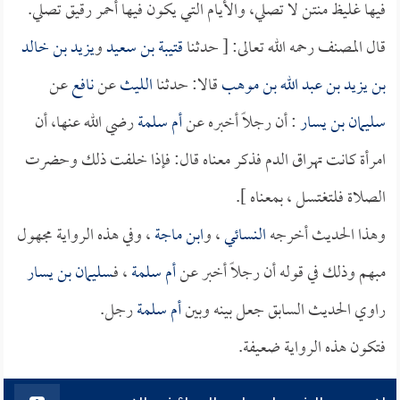
فيها غليظ منتن لا تصلي، والأيام التي يكون فيها أحمر رقيق تصلي.
قال المصنف رحمه الله تعالى: [ حدثنا
قتيبة بن سعيد
و
يزيد بن خالد
بن يزيد بن عبد الله بن موهب
قالا: حدثنا
الليث
عن
نافع
عن
سليمان بن يسار
: أن رجلاً أخبره عن
أم سلمة
رضي الله عنها، أن
امرأة كانت تهراق الدم فذكر معناه قال: فإذا خلفت ذلك وحضرت
الصلاة فلتغتسل ، بمعناه ].
وهذا الحديث أخرجه
النسائي
، و
ابن ماجة
، وفي هذه الرواية مجهول
مبهم وذلك في قوله أن رجلاً أخبر عن
أم سلمة
، فـ
سليمان بن يسار
راوي الحديث السابق جعل بينه وبين
أم سلمة
رجل.
فتكون هذه الرواية ضعيفة.