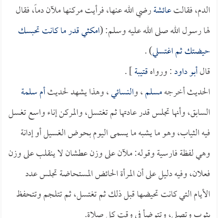
الدم، فقالت
عائشة
رضي الله عنها، فرأيت مركنها ملآن دماً، فقال
لها رسول الله صلى الله عليه وسلم: (
امكثي قدر ما كانت تحبسك
حيضتك ثم اغتسلي
) .
قال
أبو داود
: ورواه
قتيبة
] .
الحديث أخرجه
مسلم
، و
النسائي
، وهذا يشهد لحديث
أم سلمة
السابق، وأنها تجلس قدر عادتها ثم تغتسل، والمركن إناء واسع تغسل
فيه الثياب، وهو ما يشبه ما يسمى اليوم بحوض الغسيل أو إدانة
وهي لفظة فارسية وقوله: ملآن على وزن عطشان لا ينقلب على وزن
فعلان، وفيه دليل على أن المرأة الحائض المستحاضة تجلس عدد
الأيام التي كانت تحيضها قبل ذلك ثم تغتسل، ثم تتلجم وتتحفظ
بثوب وتصلي، وتتوضأ في وقت كل صلاة.