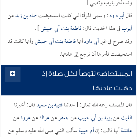
وتستذفر بثوب وتصلي ] .
قال
أبو داود
: وسمى المرأة التي كانت استحيضت
حماد بن زيد
عن
أيوب
في هذا الحديث قال:
فاطمة بنت أبي حبيش
] .
وقد صرح في غير
أبي داود
أنها
فاطمة بنت أبي حبيش
وأنها كانت قد
استحيضت فأمرها أن ترجع إلى عادتها.
المستحاضة تتوضأ لكل صلاة إذا
ذهبت عادتها
قال المصنف رحمه الله تعالى: [ حدثنا
قتيبة بن سعيد
قال: أخبرنا
الليث
عن
يزيد بن أبي حبيب
عن
جعفر
عن
عراك
عن
عروة
عن
عائشة
أنها قالت: إن
أم حبيبة
سألت النبي صلى الله عليه وسلم عن