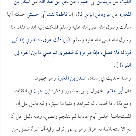
الليث
عن
يزيد بن أبي حبيب
عن
بكير بن عبد الله
عن
المنذر بن
المغيرة
عن
عروة بن الزبير
قال: إن
فاطمة بنت أبي حبيش
حدثته أنها
سألت رسول الله صلى الله عليه وسلم فشكت إليه الدم، فقال لها
رسول الله صلى الله عليه وسلم: (
إنما ذلك عرق، فانظري إذا أتى
قرؤك فلا تصلي، فإذا مر قرؤك فتطهري ثم صلي ما بين القرء إلى
القرء
) ] .
وهذا الحديث في إسناده
المنذر بن المغيرة
وهو مجهول.
قال
أبو حاتم
: مجهول ليس بمشهور وذكره
ابن حبان
في الثقات.
ومع ذلك فالحديث له شواهد ومنها ما سبق، وفيه دليل على أن
المستحاضة تجلس أيام عادتها ثم تتلجم وتصلي، وفيه دليل على أن
دم الاستحاضة دم عرق وهو يسمى نزف وفيه أن المرأة تصلي من