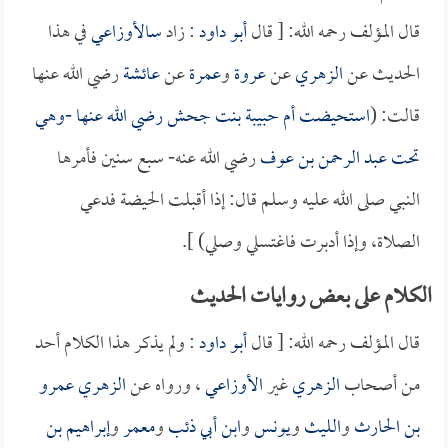
قال المؤلف رحمه الله: [ قال
أبو داود
: زاد
سالأوزاعي
في هذا
الحديث عن
الزهري
عن
عروة
و
عمرة
عن
عائشة
رضي الله عنها
قالت: (
استحيضت
أم حبيبة بنت جحش
رضي الله عنها -وهي
تحت
عبد الرحمن بن عوف
رضي الله عنه- سبع سنين فأمرها
النبي صلى الله عليه وسلم قال: إذا أقبلت الحيضة فدعي
الصلاة، وإذا أدبرت فاغتسلي وصلي) ].
الكلام على بعض روايات الحديث
قال المؤلف رحمه الله: [ قال
أبو داود
: ولم يذكر هذا الكلام أحد
من أصحاب
الزهري
غير
الأوزاعي
، ورواه عن
الزهري
عمرو
بن الحارث
و
الليث
و
يونس
و
ابن أبي ذئب
و
معمر
و
إبراهيم بن