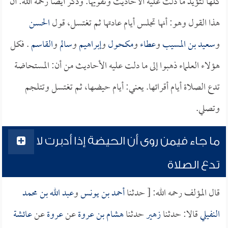
كلها لتؤيد ما دلت عليه الأحاديث وتقويها. وذكر أيضاً رحمه الله: أن
هذا القول وهو: أنها تجلس أيام عادتها ثم تغتسل، قول
الحسن
و
سعيد بن المسيب
و
عطاء
و
مكحول
و
إبراهيم
و
سالم
و
القاسم
. فكل
هؤلاء العلماء ذهبوا إلى ما دلت عليه الأحاديث من أن: المستحاضة
تدع الصلاة أيام أقرائها. يعني: أيام حيضها، ثم تغتسل وتتلجم
وتصلي.
ما جاء فيمن روى أن الحيضة إذا أدبرت لا
تدع الصلاة
قال المؤلف رحمه الله: [ حدثنا
أحمد بن يونس
و
عبد الله بن محمد
النفيلي
قالا: حدثنا
زهير
حدثنا
هشام بن عروة
عن
عروة
عن
عائشة