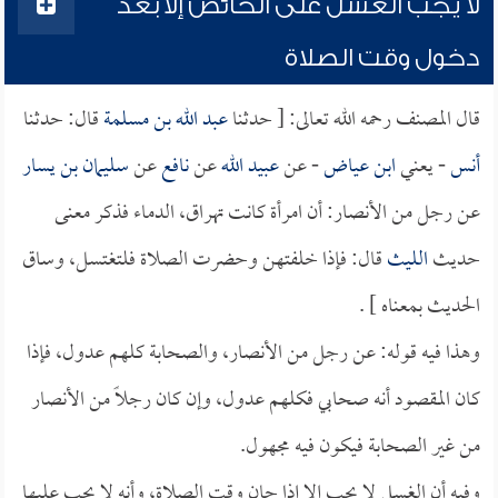
لا يجب الغسل على الحائض إلا بعد
دخول وقت الصلاة
قال المصنف رحمه الله تعالى: [ حدثنا
عبد الله بن مسلمة
قال: حدثنا
أنس
- يعني
ابن عياض
- عن
عبيد الله
عن
نافع
عن
سليمان بن يسار
عن رجل من الأنصار: أن امرأة كانت تهراق، الدماء فذكر معنى
حديث
الليث
قال: فإذا خلفتهن وحضرت الصلاة فلتغتسل، وساق
الحديث بمعناه ] .
وهذا فيه قوله: عن رجل من الأنصار، والصحابة كلهم عدول، فإذا
كان المقصود أنه صحابي فكلهم عدول، وإن كان رجلاً من الأنصار
من غير الصحابة فيكون فيه مجهول.
وفيه أن الغسل لا يجب إلا إذا حان وقت الصلاة، وأنه لا يجب عليها