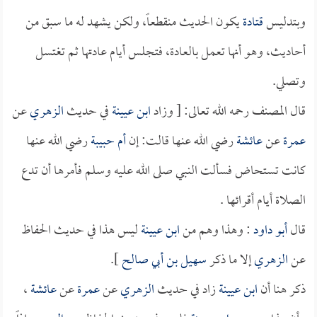
وبتدليس
قتادة
يكون الحديث منقطعاً، ولكن يشهد له ما سبق من
أحاديث، وهو أنها تعمل بالعادة، فتجلس أيام عادتها ثم تغتسل
وتصلي.
قال المصنف رحمه الله تعالى: [ وزاد
ابن عيينة
في حديث
الزهري
عن
عمرة
عن
عائشة
رضي الله عنها قالت: إن
أم حبيبة
رضي الله عنها
كانت تستحاض فسألت النبي صلى الله عليه وسلم فأمرها أن تدع
الصلاة أيام أقرائها .
قال
أبو داود
: وهذا وهم من
ابن عيينة
ليس هذا في حديث الحفاظ
عن
الزهري
إلا ما ذكر
سهيل بن أبي صالح
].
ذكر هنا أن
ابن عيينة
زاد في حديث
الزهري
عن
عمرة
عن
عائشة
،