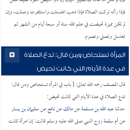
فإن لم تكن لها عادة فبالتمييز حيث إن دم الحيض أسود غليظ منتن
فإذا رأته تركت الصلاة فإذا ذهب اغتسلت واستثفرت وصلت، وإن
لم تكن مميزة تحيضت في علم الله ستة أو سبعة أيام من الشهر ثم
تغتسل وتصلي وتصوم.
المرأة تستحاض ومن قال: تدع الصلاة
في عدة الأيام التي كانت تحيض
قال المصنف رحمه الله تعالى: [ باب في المرأة تستحاض ومن قال:
تدع الصلاة في عدة الأيام التي كانت تحيض:
حدثنا
عبد الله بن مسلمة
عن
مالك
عن
نافع
عن
سليمان بن يسار
عن
أم سلمة
زوج النبي صلى الله عليه وسلم قالت: إن امرأة كانت