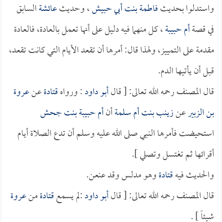
واستدلوا بحديث
فاطمة بنت أبي حبيش
، وحديث
عائشة
السابق
في قصة
أم حبيبة
، كل منهما فيه دليل على أنها تعمل بالعادة، فالعادة
مقدمة على التمييز، ولهذا قال: أمرها أن تقعد الأيام التي كانت تقعد،
قبل أن يأتيها الدم.
قال المصنف رحمه الله تعالى: [ قال
أبو داود
: ورواه
قتادة
عن
عروة
بن الزبير
عن
زينب بنت أم سلمة
أن
أم حبيبة بنت جحش
استحيضت فأمرها النبي صلى الله عليه وسلم أن تدع الصلاة أيام
أقرائها ثم تغتسل وتصلي ].
والحديث فيه
قتادة
وهو مدلس وقد عنعن.
قال المصنف رحمه الله تعالى: [ قال
أبو داود
:لم يسمع
قتادة
من
عروة
شيئاً ] .