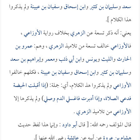
سعد
و
سليمان بن كثير
و
ابن إسحاق
و
سفيان بن عيينة
ولم يذكروا
هذا الكلام ].
يعني: أنه ذكر تسعة عن
الزهري
بخلاف رواية
الأوزاعي
،
فـ
الأوزاعي
خالف تسعة من تلاميذ
الزهري
، وهم:
عمرو بن
الحارث
و
الليث
و
يونس
و
ابن أبي ذئب
و
معمر
و
إبراهيم بن سعد
و
سليمان بن كثير
و
ابن إسحاق
و
سفيان بن عيينة
، فكلهم خالفوا
الأوزاعي
ولم يذكروا هذ الكلام، أي: جملة: (
إذا أقبلت الحيضة
فدعي الصلاة، وإذا أدبرت فاغسلي الدم وصلي
) ولم يذكرها إلا
الأوزاعي
من تلاميذ
الزهري
.
قال المؤلف رحمه الله: [ قال
أبو داود
: وإنما هذا لفظ حديث
هشام بن عروة
عن أبيه عن
عائشة
رضي الله عنها ].