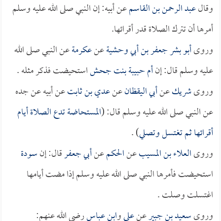
وقال
عبد الرحمن بن القاسم
عن أبيه: إن النبي صلى الله عليه وسلم
أمرها أن تترك الصلاة قدر أقرائها.
وروى
أبو بشر جعفر بن أبي وحشية
عن
عكرمة
عن النبي صلى الله
عليه وسلم قال: إن
أم حبيبة بنت جحش
استحيضت فذكر مثله .
وروى
شريك
عن
أبي اليقظان
عن
عدي بن ثابت
عن أبيه عن جده
عن النبي صلى الله عليه وسلم قال: (
المستحاضة تدع الصلاة أيام
أقرائها ثم تغتسل وتصلي
) .
وروى
العلاء بن المسيب
عن
الحكم
عن
أبي جعفر
قال: إن
سودة
استحيضت فأمرها النبي صلى الله عليه وسلم إذا مضت أيامها
اغتسلت وصلت .
وروى
سعيد بن جبير
عن
علي
و
ابن عباس
رضي الله عنهم: