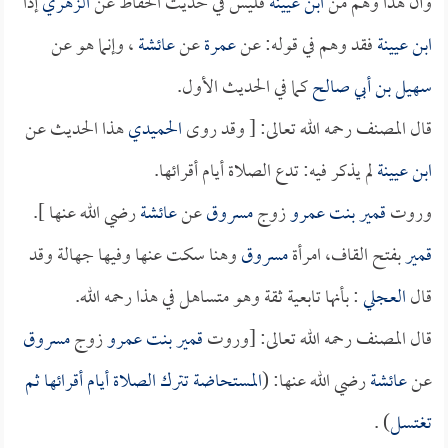
وأن هذا وهم من
ابن عيينة
فليس في حديث الحفاظ عن
الزهري
إذاً
ابن عيينة
فقد وهم في قوله: عن
عمرة
عن
عائشة
، وإنما هو عن
سهيل بن أبي صالح
كما في الحديث الأول.
قال المصنف رحمه الله تعالى: [ وقد روى
الحميدي
هذا الحديث عن
ابن عيينة
لم يذكر فيه: تدع الصلاة أيام أقرائها.
وروت
قمير بنت عمرو
زوج
مسروق
عن
عائشة
رضي الله عنها ].
قمير
بفتح القاف، امرأة
مسروق
وهنا سكت عنها وفيها جهالة وقد
قال
العجلي
: بأنها تابعية ثقة وهو متساهل في هذا رحمه الله.
قال المصنف رحمه الله تعالى: [وروت
قمير بنت عمرو
زوج
مسروق
عن
عائشة
رضي الله عنها: (
المستحاضة تترك الصلاة أيام أقرائها ثم
تغتسل
) .