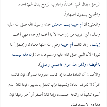
الرجل، يقال لهم: أختاناً، وأقارب الزوج يقال لهم: أحماء،
والجميع يسمون أصهاراً.
والمعنى: أن
أم حبيبة بنت جحش
ختنة رسول الله صلى الله عليه
وسلم، أي: قريبة من زوجته؛ لأنها أخت زوجته، فهي أخت
زينب
، وقد كانت
أم حبيبة
رضي الله عنها معتادة، ويحتمل أنها
مميزة؛ لأن النبي صلى الله عليه وسلم قال لها: (
إن هذه ليست
بالحيضة، ولكن هذا عرق فاغتسلي وصلي
).
والأصل: أن العادة مقدمة إذا كانت معروفة للمرأة، فإن كانت
المرأة لا تعرف العادة ونسيتها فإنها تعمل بالتمييز، فإذا كان الدم
أسود ثخيناً له رائحة جلست، وإذا كان أصفر أو أحمر رقيقاً فإن
هذا دم الاستحاضة.