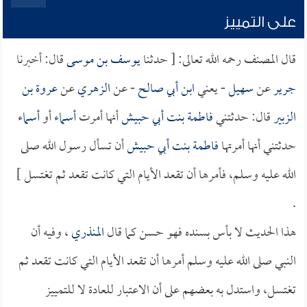
على التمييز
قال المصنف رحمه الله تعالى: [ حدثنا
يوسف بن موسى
قال: أخبرنا
جرير
عن
سهيل
- يعني
ابن أبي صالح
- عن
الزهري
عن
عروة بن
الزبير
قال: حدثتني
فاطمة بنت أبي حبيش
أنها أمرت
أسماء
أو
أسماء
حدثتني أنها أمرتها
فاطمة بنت أبي حبيش
أن تسأل رسول الله صلى
الله عليه وسلم، فأمرها أن تقعد الأيام التي كانت تقعد ثم تغتسل ]
.
هذا الحديث لا بأس بسنده فهو حسن كما قال
المنذري
، وفيه أن
النبي صلى الله عليه وسلم أمرها أن تقعد الأيام التي كانت تقعد ثم
تغتسل، واستدل به بعضهم على أن الاعتبار للعادة لا للتمييز