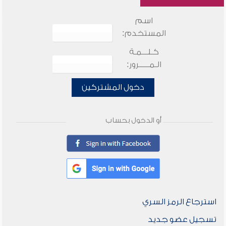
اسم
المستخدم:
كـلـــمـة
الـمـــــرور:
دخول المشتركين
أو الدخول بحساب
استرجاع الرمز السري
تسجيل عضو جديد