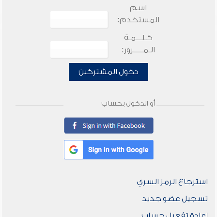
اسم
المستخدم:
كـلـــمـة
الـمـــــرور:
دخول المشتركين
أو الدخول بحساب
استرجاع الرمز السري
تسجيل عضو جديد
إعادة تفعيل حساب