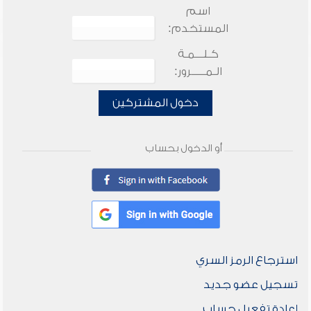
اسم
المستخدم:
كـلـــمـة
الـمـــــرور:
دخول المشتركين
أو الدخول بحساب
استرجاع الرمز السري
تسجيل عضو جديد
إعادة تفعيل حساب