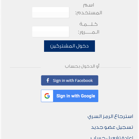
اسم
المستخدم:
كـلـــمـة
الـمـــــرور:
دخول المشتركين
أو الدخول بحساب
استرجاع الرمز السري
تسجيل عضو جديد
إعادة تفعيل حساب