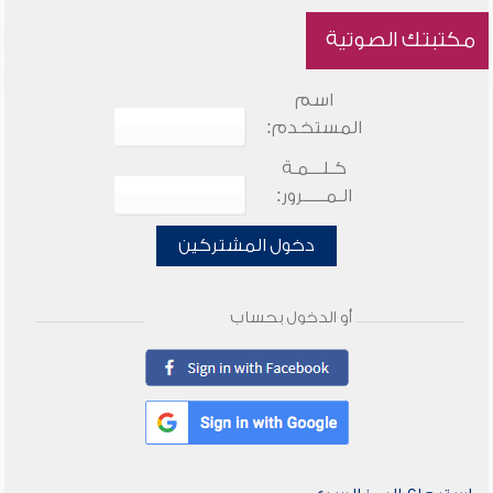
مكتبتك الصوتية
اسم
المستخدم:
كـلـــمـة
الـمـــــرور:
دخول المشتركين
أو الدخول بحساب