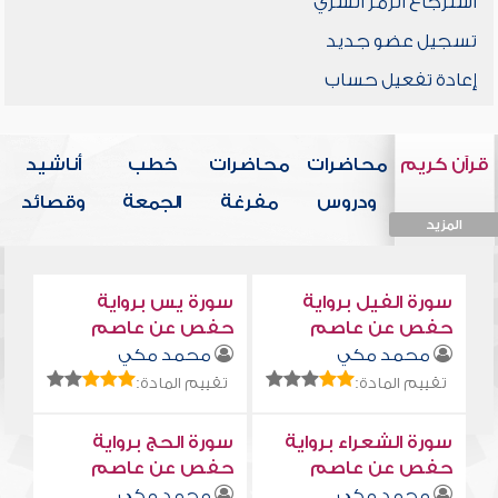
استرجاع الرمز السري
تسجيل عضو جديد
إعادة تفعيل حساب
قرآن كريم
محاضرات
محاضرات
خطب
أناشيد
ودروس
مفرغة
الجمعة
وقصائد
المزيد
المزيد
المزيد
المزيد
المزيد
سورة الفيل برواية
سورة يس برواية
حفص عن عاصم
حفص عن عاصم
محمد مكي
محمد مكي
تقييم المادة:
تقييم المادة:
سورة الشعراء برواية
سورة الحج برواية
حفص عن عاصم
حفص عن عاصم
محمد مكي
محمد مكي