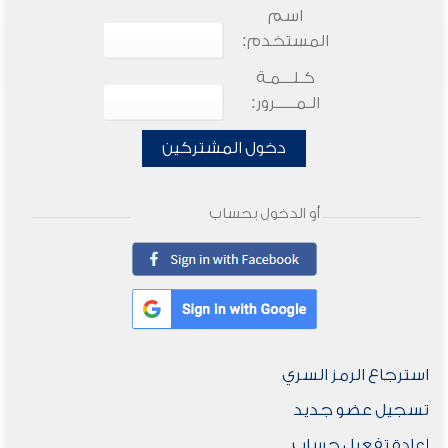
اسم
المستخدم:
كـلـــمـة
الـمـــــرور:
دخول المشتركين
أو الدخول بحساب
استرجاع الرمز السري
تسجيل عضو جديد
إعادة تفعيل حساب