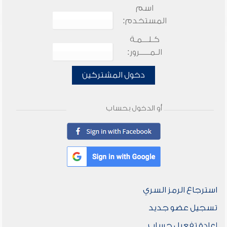
اسم
المستخدم:
كـلـــمـة
الـمـــــرور:
دخول المشتركين
أو الدخول بحساب
استرجاع الرمز السري
تسجيل عضو جديد
إعادة تفعيل حساب