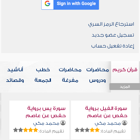
استرجاع الرمز السري
تسجيل عضو جديد
إعادة تفعيل حساب
قرآن كريم
محاضرات
محاضرات
خطب
أناشيد
ودروس
مفرغة
الجمعة
وقصائد
المزيد
المزيد
المزيد
المزيد
المزيد
سورة الفيل برواية
سورة يس برواية
حفص عن عاصم
حفص عن عاصم
محمد مكي
محمد مكي
تقييم المادة:
تقييم المادة: