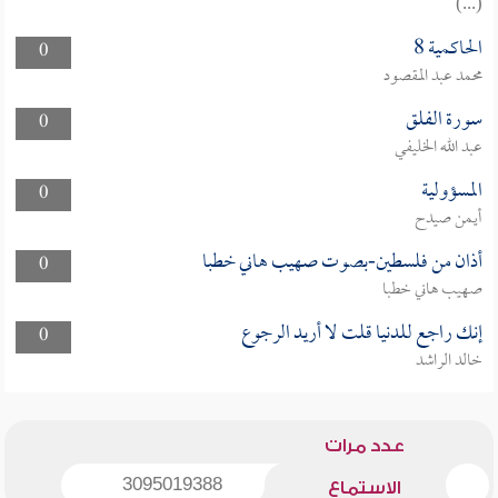
(...)
الحاكمية 8
0
محمد عبد المقصود
سورة الفلق
0
عبد الله الخليفي
المسؤولية
0
أيمن صيدح
أذان من فلسطين-بصوت صهيب هاني خطبا
0
صهيب هاني خطبا
إنك راجع للدنيا قلت لا أريد الرجوع
0
خالد الراشد
عدد مرات
3095019388
الاستماع