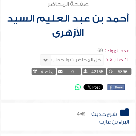
صفحة المحاضر
أحمد بن عبد العليم السيد
الأزهرى
عدد المواد :
69
التــصنـيــف:
5896
42155
0
مفضلة
شرح حديث
4
البراء بن عازب