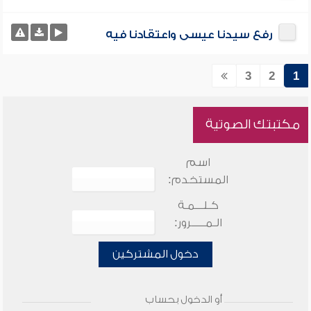
رفع سيدنا عيسى واعتقادنا فيه
3
2
1
مكتبتك الصوتية
اسم
المستخدم:
كـلـــمـة
الـمـــــرور:
دخول المشتركين
أو الدخول بحساب