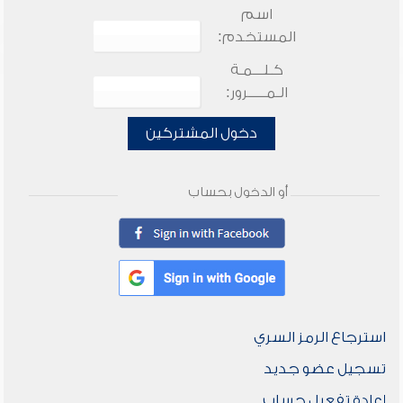
اسم
المستخدم:
كـلـــمـة
الـمـــــرور:
دخول المشتركين
أو الدخول بحساب
استرجاع الرمز السري
تسجيل عضو جديد
إعادة تفعيل حساب