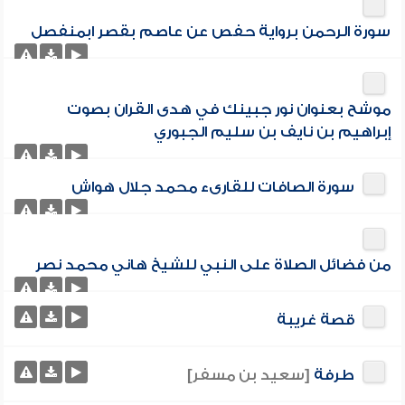
سورة الرحمن برواية حفص عن عاصم بقصر ابمنفصل
موشح بعنوان نور جبينك في هدى القران بصوت
إبراهيم بن نايف بن سليم الجبوري
سورة الصافات للقارىء محمد جلال هواش
من فضائل الصلاة على النبي للشيخ هاني محمد نصر
قصة غريبة
طرفة
[سعيد بن مسفر]