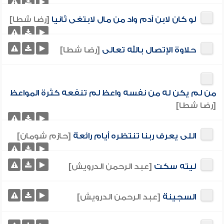
لو كان لابن آدم واد من مال لابتغى ثانيا
[رضا شطا]
حلاوة الإتصال بالله تعالى
[رضا شطا]
من لم يكن له من نفسه واعظ لم تنفعه كثرة المواعظ
[رضا شطا]
اللى يعرف ربنا تنتظره أيام رائعة
[حازم شومان]
ليته سكت
[عبد الرحمن الدرويش]
السجينة
[عبد الرحمن الدرويش]