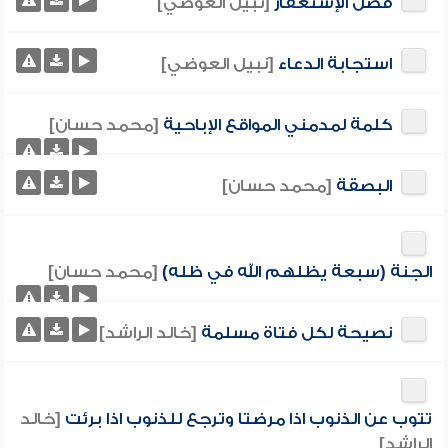
فضل الإستغفار
[نبيل العوضي]
استجابة الدعاء
[نبيل العوضي]
كلمة لمدمني المواقع الإباحية
[محمد حسان]
البصقة
[محمد حسان]
الجنة (سبعة يظلهم الله في ظله)
[محمد حسان]
نصيحة لكل فتاة مسلمة
[خالد الراشد]
تتوب عن الذنوب اذا مرضتا وترجع للذنوب اذا برئت
[خالد
الراشد]