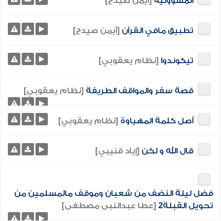
المسؤولية
[أيمن صيدح]
تطبيق مافي القرآن
[أيمن صيدح]
تيكوندوا
[نظام يعقوبي]
قصة سفر والمواقف الطريفة
[نظام يعقوبي]
أصل كلمة المهياوة
[نظام يعقوبي]
قال الله و لكن
[إياد قنيبي]
فضل ليلة النضف من شعبان وموقف مالمسلمين من
تحويل القبلة2
[عطا عبدالنبى مصطفى]