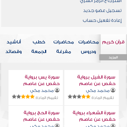
استرجاع الرمز السري
تسجيل عضو جديد
إعادة تفعيل حساب
قرآن كريم
محاضرات
محاضرات
خطب
أناشيد
ودروس
مفرغة
الجمعة
وقصائد
المزيد
المزيد
المزيد
المزيد
المزيد
سورة الفيل برواية
سورة يس برواية
حفص عن عاصم
حفص عن عاصم
محمد مكي
محمد مكي
تقييم المادة:
تقييم المادة:
سورة الشعراء برواية
سورة الحج برواية
حفص عن عاصم
حفص عن عاصم
محمد مكي
محمد مكي