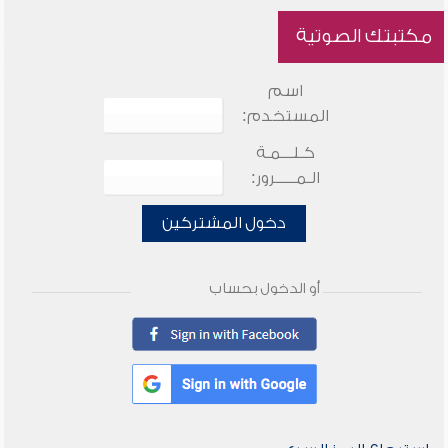
مكتبتك الصوتية
اسم
المستخدم:
كـلـــمـة
الـمـــــرور:
دخول المشتركين
أو الدخول بحساب