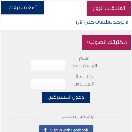
أضف تعليقك
تعليقات الزوار
لا توجد تعليقات حتى الآن
مكتبتك الصوتية
اسم
المستخدم:
كـلـــمـة
الـمـــــرور:
دخول المشتركين
أو الدخول بحساب