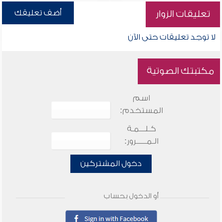
أضف تعليقك
تعليقات الزوار
لا توجد تعليقات حتى الآن
مكتبتك الصوتية
اسم
المستخدم:
كـلـــمـة
الـمـــــرور:
دخول المشتركين
أو الدخول بحساب