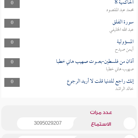
الحاكمية 8
0
محمد عبد المقصود
سورة الفلق
0
عبد الله الخليفي
المسؤولية
0
أيمن صيدح
أذان من فلسطين-بصوت صهيب هاني خطبا
0
صهيب هاني خطبا
إنك راجع للدنيا قلت لا أريد الرجوع
0
خالد الراشد
عدد مرات
3095029207
الاستماع