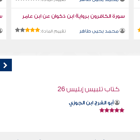
سورة الكافرون برواية ابن ذكوان عن ابن عامر
سو
محمد يحيى طاهر
تقييم المادة:
قراءة صوتية لكتاب استمتع بحياتك " كتاب
في فنون التعامل " - الرأي الأخر
محمد العريفي