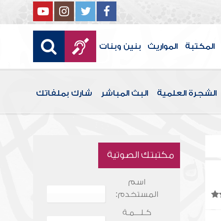
المكتبة
المواريث
بنين وبنات
الشجرة العلمية
البث المباشر
شارك بملفاتك
مكتبتك الصوتية
اسم
المستخدم:
كـلـــمـة