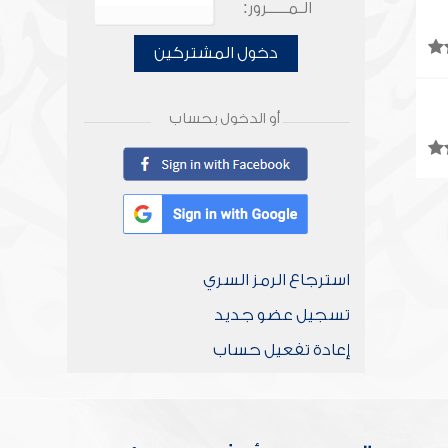
الـمـــــرور:
دخول المشتركين
أو الدخول بحساب
استرجاع الرمز السري
تسجيل عضو جديد
إعادة تفعيل حساب