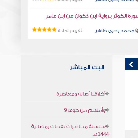
رة الكوثر برواية ابن ذكوان عن ابن عامر
محمد يحيى طاهر
تقييم المادة:
البث المباشر
وراء كل عظيم أم
ق
أخلاقنا أصالة ومعاصرة
ف
صابر دياب
وأمنهم من خوف 9
سلسلة محاضرات نفحات رمضانية
1444هـ