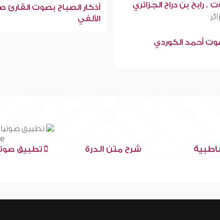
 . رابح بن دراح الجزائري
أذكار الصباح بصوت القارئ ص
ائر
الألفي
صوت أحمد الكوردي
اطبية
شرح متن الدرة
تطبيق صوتي