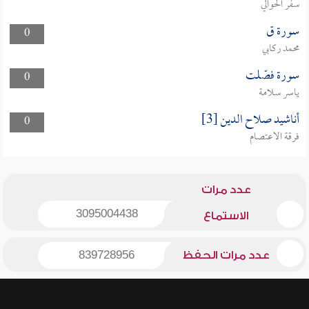
سفر الحوالي
سورة ق
0
محمد ركابي
سورة فصّلت
0
ياسر سلامة
أناشيد صلاح الدين [3]
0
فرقة الاعتصام
عدد مرات
3095004438
الاستماع
عدد مرات الحفظ
839728956