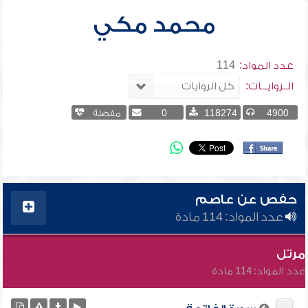
محمد مكي
عدد المواد:
114
الــروايـــات:
4900
118274
0
مفضلة
حفص عن عاصم
عدد المواد: 114 مادة
مرتل
عدد المواد: 114 مادة