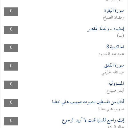
سورة البقرة
0
رمضان الصباغ
إمضاء .. ولدك المقصر
0
(...)
الحاكمية 8
0
محمد عبد المقصود
سورة الفلق
0
عبد الله الخليفي
المسؤولية
0
أيمن صيدح
أذان من فلسطين-بصوت صهيب هاني خطبا
0
صهيب هاني خطبا
إنك راجع للدنيا قلت لا أريد الرجوع
0
خالد الراشد