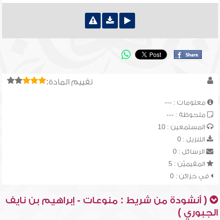
تقييم المادة:
معلومات : ---
ملحوظة : ---
المستمعين : 10
التنزيل : 0
الرسائل : 0
المقيميّن : 5
في خزائن : 0
( أنشودة من شريط : منوعات - إبراهيم بن نايف
الجبوري )