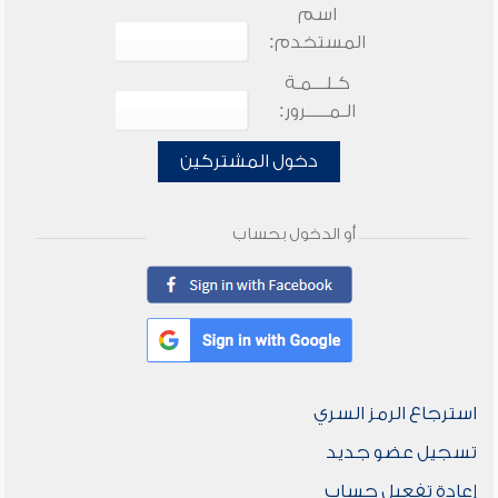
اسم
المستخدم:
كـلـــمـة
الـمـــــرور:
دخول المشتركين
أو الدخول بحساب
استرجاع الرمز السري
تسجيل عضو جديد
إعادة تفعيل حساب