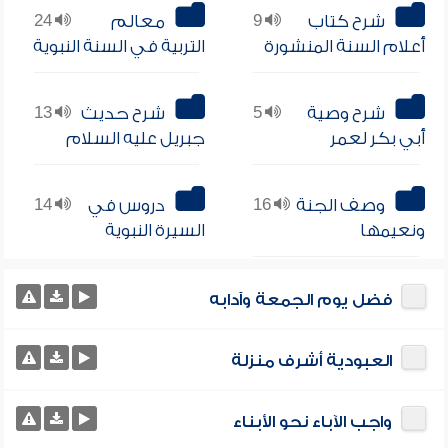
شرح كتاب
9
معالم
24
أعلام السنة المنشورة
التربية في السنة النبوية
شرح وصية
5
شرح حديث
13
أبي بكر لعمر
جبريل عليه السلام
وصف الجنة
16
دروس في
14
ونعيمها
السيرة النبوية
فضل يوم الجمعة وآدابه
العبودية أشرف منزلة
واجب الآباء نحو الأبناء