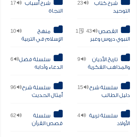
شرح كتاب
23
شرح أسباب
17
التوحيد
النجاة
القصص
43
1
منهج
10
النبوي دروس وعبر
الإسلام في التربية
تاريخ الأديان
9
سلسلة فضل
6
والمذاهب الفكرية
الدعاء وآدابه
سلسلة شرح
15
سلسلة شرح
96
دليل الطالب
أمثال الحديث
سلسلة تربية
4
سلسلة
62
الأولاد
قصص القرآن