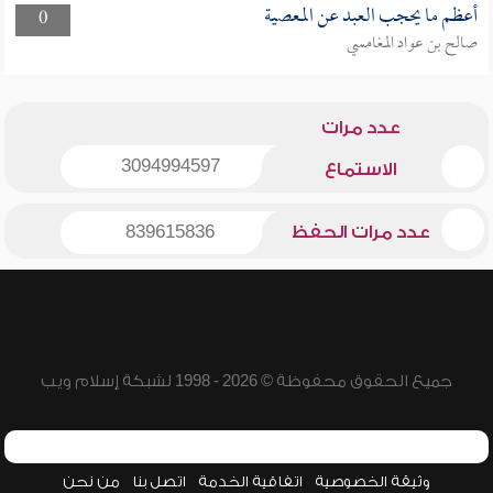
أعظم ما يحجب العبد عن المعصية
0
صالح بن عواد المغامسي
عدد مرات
3094994597
الاستماع
عدد مرات الحفظ
839615836
جميع الحقوق محفوظة © 2026 - 1998 لشبكة إسلام ويب
وثيقة الخصوصية
اتفاقية الخدمة
اتصل بنا
من نحن