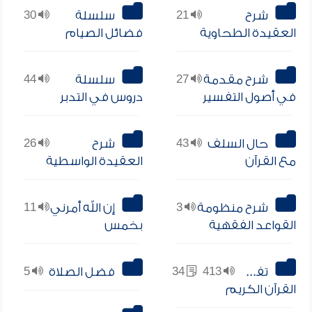
شرح
21
سلسلة
30
العقيدة الطحاوية
فضائل الصيام
شرح مقدمة
27
سلسلة
44
في أصول التفسير
دروس في التدبر
حال السلف
43
شرح
26
مع القرآن
العقيدة الواسطية
شرح منظومة
3
إن الله أمرني
11
القواعد الفقهية
بخمس
تفسير
413
34
فضل الصلاة
5
القرآن الكريم