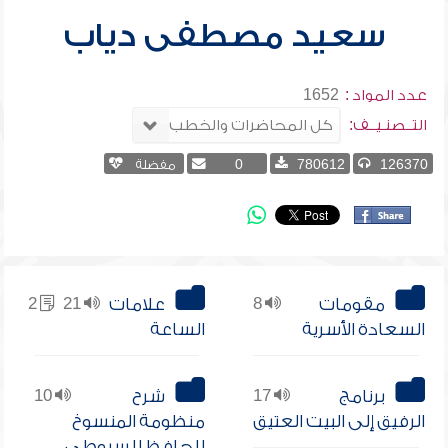
سعيد مصطفى دياب
عدد المواد :
1652
التــصنـيــف:
126370
780612
0
مفضلة
مقومات
8
علامات
21
2
السعادة الأسرية
الساعة
برنامج
17
شرح
10
الرفيق إلى البيت العتيق
منظومة المنسوخ
للحافظ للسيوطي