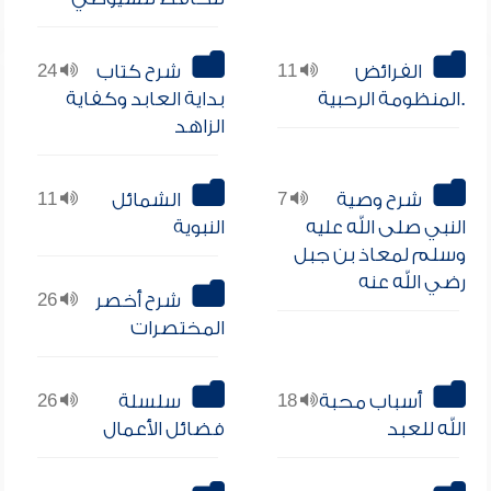
الفرائض
11
شرح كتاب
24
.المنظومة الرحبية
بداية العابد وكفاية
الزاهد
شرح وصية
7
الشمائل
11
النبي صلى الله عليه
النبوية
وسلم لمعاذ بن جبل
رضي الله عنه
شرح أخصر
26
المختصرات
أسباب محبة
18
سلسلة
26
الله للعبد
فضائل الأعمال