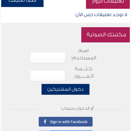
أضف تعليقك
تعليقات الزوار
لا توجد تعليقات حتى الآن
مكتبتك الصوتية
اسم
المستخدم:
كـلـــمـة
الـمـــــرور:
دخول المشتركين
أو الدخول بحساب