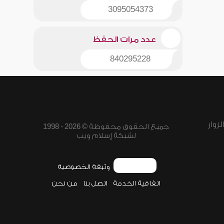
3095054373
عدد مرات الحفظ
840295228
زوار
جميع الحقوق محفوظة © 2026 - 1998
لشبكة إسلام ويب
وثيقة الخصوصية
اتفاقية الخدمة
اتصل بنا
من نحن