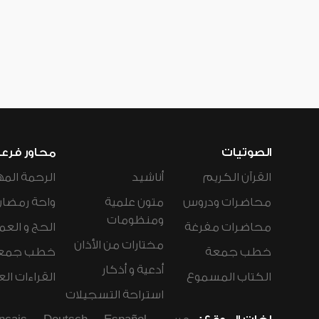
الصوتيات
محاور فرع
القرآن الكريم
أناشيد
الرحمة المه
محاضرات ودروس
متون علمية
واحة رمضان
ومنظومات
محاضرات مفرغة
الحج و العم
مختارات من الأذان
خطب جمعة
خطب جمع
أدعية و أذكار
الكتاب المسموع
القراءات ال
استراحة التسجيلات