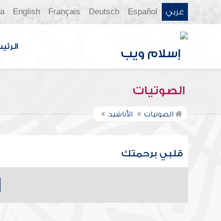
عربي
Español
Deutsch
Français
English
ia
الرئي
الصوتيات
الصوتيات
الأناشيد
قلبي برحمتك