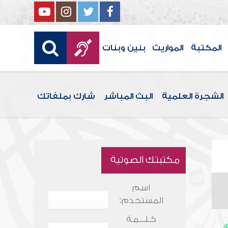
المكتبة
المواريث
بنين وبنات
الشجرة العلمية
البث المباشر
شارك بملفاتك
مكتبتك الصوتية
اسم
المستخدم:
كـلـــمـة