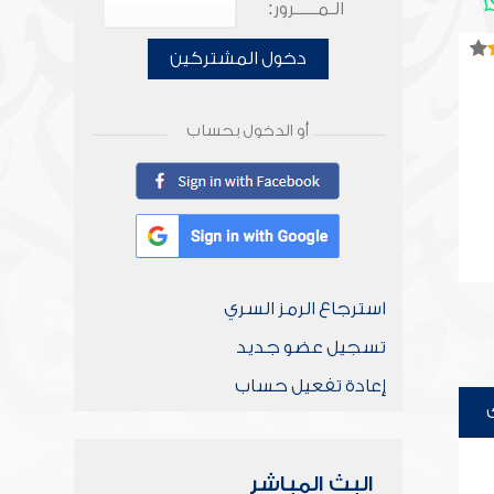
الـمـــــرور:
دخول المشتركين
أو الدخول بحساب
استرجاع الرمز السري
تسجيل عضو جديد
إعادة تفعيل حساب
البث المباشر