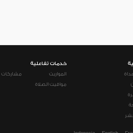
ية
خدمات تفاعلية
داة
المواريث
مشاركات ال
مواقيت الصلاة
رة
ة
عشر